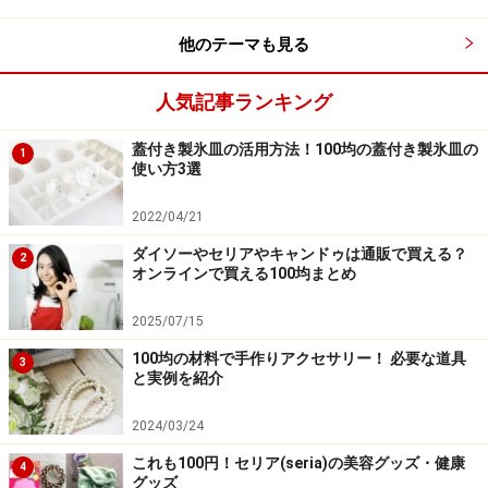
他のテーマも見る
人気記事ランキング
蓋付き製氷皿の活用方法！100均の蓋付き製氷皿の
A4タブレットケース
1
使い方3選
2022/04/21
100円ショップセリアのタブレットケース
ダイソーやセリアやキャンドゥは通販で買える？
2
オンラインで買える100均まとめ
タブレットはもちろんのこと、A4サイズの薄いパソコン
2025/07/15
であれば入るクッション性の高いケースです。色もポッ
プで100円グッズっぽく見えないのが嬉しいところ。
100均の材料で手作りアクセサリー！ 必要な道具
3
と実例を紹介
2024/03/24
これも100円！セリア(seria)の美容グッズ・健康
4
タブレット＆スマホスタンド
グッズ