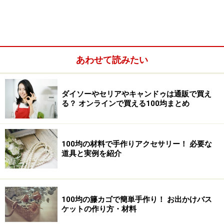
100円ショップセリアの印鑑ケース
ワンタッチで蓋の部分が開き、ケースから出すことなく
捺印できる印鑑ケース。蓋の部分には朱肉がついている
あわせて読みたい
ので、捺印する度に印鑑に朱肉をつける必要もありませ
ん。
ダイソーやセリアやキャンドゥは通販で買え
る？ オンラインで買える100均まとめ
100均の材料で手作りアクセサリー！ 必要な
道具と実例を紹介
100均の籐カゴで簡単手作り！ お出かけバス
ケットの作り方・材料