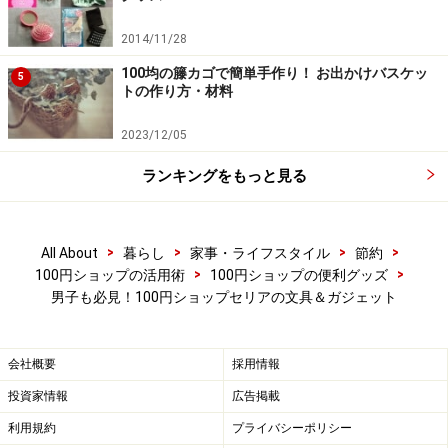
2014/11/28
100均の籐カゴで簡単手作り！ お出かけバスケッ
5
100円ショップセリアのスマホ＆タブレットスタンド
トの作り方・材料
タブレットやスマホをたてて使うことができるスタン
2023/12/05
ド。映像を観るときなどに便利ですね。折りたたむとコ
ランキングをもっと見る
ンパクトになり軽いので、長時間移動のときなども持ち
歩くことが可能です。
>
>
>
>
All About
暮らし
家事・ライフスタイル
節約
>
>
100円ショップの活用術
100円ショップの便利グッズ
男子も必見！100円ショップセリアの文具＆ガジェット
会社概要
採用情報
投資家情報
広告掲載
利用規約
プライバシーポリシー