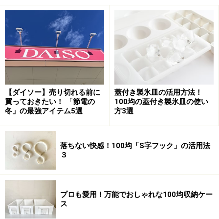
クリーナー付きスマホケース
【ダイソー】売り切れる前に
蓋付き製氷皿の活用方法！
買っておきたい！ 「節電の
100均の蓋付き製氷皿の使い
冬」の最強アイテム5選
方3選
100円ショップセリアのクリーナー付きスマホケース
L字に開くファスナーなので出し入れしやすく、中の面
落ちない快感！100均「S字フック」の活用法
がクリーナーになっているので汚れた画面を拭くのにも
３
便利です。スマホだけでなく小さめのデジカメを入れて
も便利ですね。
プロも愛用！万能でおしゃれな100均収納ケー
ス