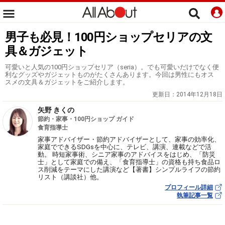
男子も必見！100円ショップセリアの文
具＆ガジェット
可愛いと人気の100円ショップセリア（seria）。でも可愛いだけでなく便
利なグッズやガジェットものがたくさんあります。今回は男性にもオス
スメの文具＆ガジェットをご紹介します。
更新日：
2014年12月18日
矢野 きくの
節約・家事・100円ショップ ガイド
食育指導士
家事アドバイザー・節約アドバイザーとして、家事の効率化、
家庭でできるSDGsを中心に、テレビ、講演、連載などで活
動。 時短家事術、シニア家事のアドバイスをはじめ、「防災
士」として家庭での備え、「食育指導士」の資格も持ち食品ロ
ス削減をテーマにした講演など【著書】シンプルライフの節約
リスト（講談社）他。
プロフィール詳細
執筆記事一覧