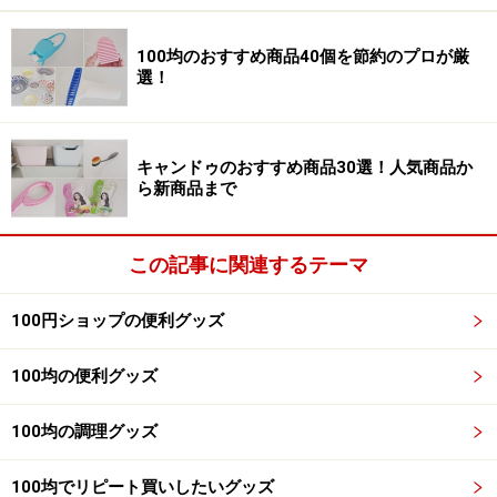
USBケーブル
100均のおすすめ商品40個を節約のプロが厳
選！
100円ショップセリアのUSBケーブル
キャンドゥのおすすめ商品30選！人気商品か
これはUSB-iPhoneなど多種あります。メーカー品でも断
ら新商品まで
線しやすいケーブルなどは、100円ショップで間に合わ
せるのもよいのではないでしょうか
この記事に関連するテーマ
100円ショップの便利グッズ
100均の便利グッズ
100均の調理グッズ
100均でリピート買いしたいグッズ