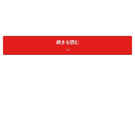
100円ショップセリアの文具
続きを読む
家族が寝静まったところでパソコン作業をしなければな
らないときなど、パソコンから電力をとれるUSB接続の
LEDライトは便利です。最近では車にUSBがついている
ものもありますので、車内の灯りとしてもおすすめで
す。
ワンプッシュで使える印鑑ケース