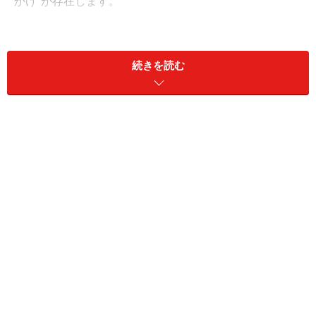
かけ”が存在します。
もちろんそれは社内恋愛においても同じ。もっと言えば
きっかけづくりに関しては、日常的に会える社内恋愛の
続きを読む
ほうがそのチャンスは多いかもしれません。
例えば、社内の「ただの同僚」から「恋愛感情」を抱く
相手に発展するきっかけの1つに『仕事をしている姿を
見て……』が、あげられます。
「それまでは何とも思っていなかったのに、仕事をして
いる姿を見てキュンときた！」なんてことは、実際にあ
ります。これは同じ社内にいなければ見ることのできな
い場面ですし、他の恋愛にはないきっかけですよね。