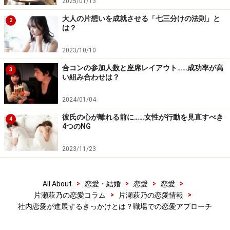
2025/01/13
大人の片想いを成就させる「七三分けの法則」と
2
は？
「いつも無理いってるけれど、○○さんのおかげでこの前
の案件もスムーズにいったよ」
2023/10/10
「照れくさいけど、いつもありがとう」
合コンの参加人数と座席レイアウト……成功率が高
3
「○○さんの作る資料は、本当に読みやすくて好きなん
い組み合わせは？
だ」
2024/01/04
仕事中にはなかなか言えない言葉も、お酒の入った席だ
彼氏の心が離れる前に……女性が行動を見直すべき
4
4つのNG
からこそ言えることがあります。
もちろん、ひざに手を置く……なんてことはしてはいけま
2023/11/23
せんが（相手が好意を示していない限り、セクハラ認定
されますよ！）この手のメッセージを伝えることは、相
>
>
>
>
All About
恋愛・結婚
恋愛
恋愛
手にとっても嬉しいですし、あなたに対する評価もかわ
>
>
片瀬萩乃の恋愛コラム
片瀬萩乃の恋愛情報
ってきます。
社内恋愛が進展するきっかけとは？職場での恋愛アプローチ