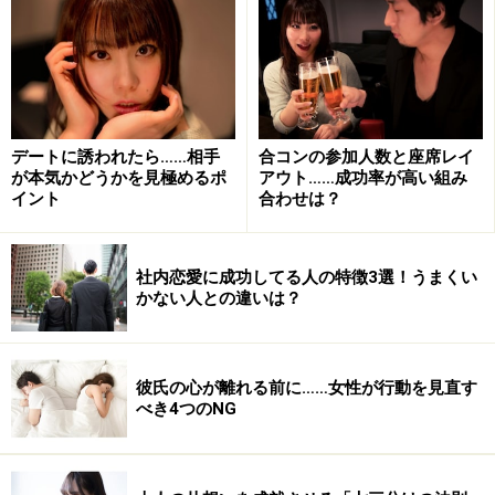
までも相手の気持ちからスタートしているので、相手が
自分の仕事姿を「素敵！」と思ってくれなければ進まな
い……受け身態勢になるわけです。
受け身にならず、社内恋愛特有のきっかけを作るにはど
デートに誘われたら……相手
合コンの参加人数と座席レイ
うすればよいでしょうか？
が本気かどうかを見極めるポ
アウト……成功率が高い組み
イント
合わせは？
＜目次＞
会社の飲み会は社内恋愛が発展するきっかけの宝庫
社内恋愛に成功してる人の特徴3選！うまくい
かない人との違いは？
会社のイベント担当になる…社内だからこそ毎日会
える環境を使う
残業や休日出勤は、独特の空間から恋に進展する
彼氏の心が離れる前に……女性が行動を見直す
べき4つのNG