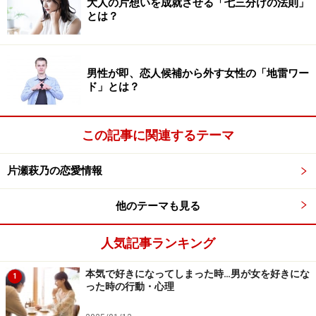
大人の片想いを成就させる「七三分けの法則」
会社の飲み会は社内恋愛が発展するきっか
とは？
けの宝庫
男性が即、恋人候補から外す女性の「地雷ワー
ド」とは？
飲み会も、社内恋愛が発展するきっかけになります。
社内恋愛に発展したカップルの多くは、会社の飲み会な
この記事に関連するテーマ
どがきっかけになるケースが多いです。職場での姿しか
見たことがない人の新しい一面が見れる……このギャップ
片瀬萩乃の恋愛情報
は恋愛の鉄板要素です。
他のテーマも見る
もちろん、仕事中のあなたと180度違う面を見せる必要
はありません。
人気記事ランキング
例えば、会社では先輩・後輩や上司・部下といった関係
本気で好きになってしまった時…男が女を好きにな
であれば、それをうまく利用して言葉をかけましょう。
1
った時の行動・心理
普段はなかなかねぎらいの言葉がかけられない場合で
も、飲み会の席であればどんどん言葉にしてください。