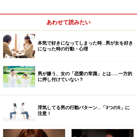
あわせて読みたい
本気で好きになってしまった時…男が女を好き
になった時の行動・心理
男が嫌う、女の「恋愛の常識」とは……一方的
……なんて言うと「じゃあ仕事だけを無心に頑張ればいい
に押し付けていない？
んだ！」と思われがちですが、ちょっと待ってくださ
い。
浮気してる男の行動パターン…「3つのS」に
それは、きっかけの１つではありますが、ただ仕事をし
注意！
ているだけで恋愛に発展させることは
もちろん
確率的に
むずかしいです。「仕事している姿が素敵！」は、あく