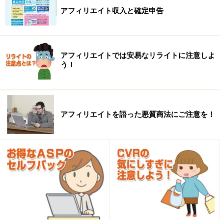
アフィリエイト収入と確定申告
例えば「トマトダイエット」や「グリーンスムージーダ
イエット」など、様々なサイトや雑誌で掲載されて話題
アフィリエイトでは安易なリライトに注意しよ
う！
になると「グリーンスムージーダイエット」とそのまま
検索する人が急増します。
しかし、時間がたつと直接「グリーンスムージーダイエ
アフィリエイトを語った悪質商法にご注意を！
ット」」とそのまま検索するひとだけでなく潜在的な疑
問を検索する人が増えてきます
潜在的な検索キーワードとは？
たとえば、「グリーンスムージーダイエット」が有名に