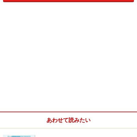
恵袋などのＱ＆Ａサイトや、ニュースサイト等、様々な
サイトに掲載されているキーワードをそのまま検索する
人も大勢います。
そのため、様々なサイトや雑誌などのメディアに掲載さ
れている表面的なキーワードをひたすら探すだけでも、
稼ぎやすいキーワードを見つけることが可能です。
あわせて読みたい