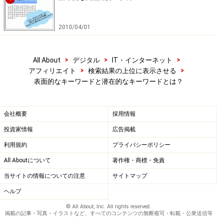
ただし、アフィリエイト初心者がいきなり潜在的な検索
キーワードを探すのは難しいため、まずは表面的な検索
2010/04/01
キーワードを探しながらキーワード選定に慣れていきま
しょう。
>
>
>
All About
デジタル
IT・インターネット
>
>
アフィリエイト
検索結果の上位に表示させる
そして、表面的な検索キーワードを探すことに慣れてき
表面的なキーワードと潜在的なキーワードとは？
たら話題のキーワードを見つけ、そのキーワードから潜
在的なニーズを予測したり仮説をたてながら、潜在的な
検索キーワードを見つけられるように意識していきまし
会社概要
採用情報
ょう。
投資家情報
広告掲載
利用規約
プライバシーポリシー
※記事内容は執筆時点のものです。最新の内容をご確認くださ
い。
All Aboutについて
著作権・商標・免責
※OSやアプリ、ソフトのバージョンによっては画面表示、操作方
法が異なる可能性があります。
当サイトの情報についての注意
サイトマップ
ヘルプ
【編集部おすすめの購入サイト】
© All About, Inc. All rights reserved.
掲載の記事・写真・イラストなど、すべてのコンテンツの無断複写・転載・公衆送信等