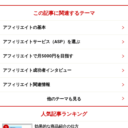
きっと「グリーンスムージーダイエットって本当に効果
があるの？」と疑問に感じるはずです。そして疑問を解
この記事に関連するテーマ
消する為に「グリーンスムージーダイエット 効果」ま
たは「グリーンスムージーダイエット 失敗」というよ
アフィリエイトの基本
うなキーワードで検索して疑問を解消しようとするでし
アフィリエイトサービス（ASP）を選ぶ
ょう。
アフィリエイトで月5000円を目指す
潜在的な検索キーワードを探すときは、様々なサイトや
雑誌に掲載されている話題のキーワードをそのまま狙っ
アフィリエイト成功者インタビュー
てはいけません。
アフィリエイト関連情報
なぜなら、潜在的な検索キーワードとは「話題のキーワ
ードに対して検索する人はどのような事を考えているの
他のテーマも見る
か？」という潜在的なニーズを予測したり仮説をたてる
人気記事ランキング
ことで見つかる検索キーワードだからです。
効果的な商品紹介の仕方
1