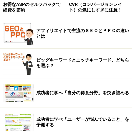
なればなるほど、実際に挑戦している人が増えたり、テ
お得なASPのセルフバックで
CVR（コンバージョンレイ
経費を節約
ト）の気にしすぎに注意！
レビ番組でも特集されたりするようになりました。
しかし、「グリーンスムージーダイエット」を実践すれ
アフィリエイトで主流のＳＥＯとＰＰＣの違い
ば１００％の確率で、誰もが簡単に痩せられるとは考え
とは
られません。
必ず途中で挫折する人や、失敗する人も出てきます。そ
ビッグキーワードとニッチキーワード、どちら
を選ぶ？
の時に検索ユーザーは潜在的な疑問を言葉にして検索エ
ンジンで答えを求めようとします。
成功者に学べ「自分の得意分野」を突き詰める
もし検索ユーザーがグリーンスムージーダイエットに挑
戦しようと思っているときに、友人から「グリーンスム
ージーダイエットに挑戦したけど効果が無かった。」と
いう話を聞いてしまったらどう思うでしょうか？
成功者に学べ「ユーザーが悩んでいること」を
予測する