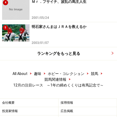
Ｍｒ．フサイチ、波乱の馬主人生
4
特殊な関係性があるように思えて仕方ありませんでし
た。
2001/05/24
明石家さんまはＪＲＡを救えるか
5
数々のドラマが生まれてきた有馬記念。唯一無二のレー
スで、ぜひとも熱くなってもらいたいと思います。
2003/01/07
ランキングをもっと見る
※記事内容は執筆時点のものです。最新の内容をご確認くださ
い。
>
>
>
>
All About
趣味
ホビー・コレクション
競馬
次のページへ
1
/
2
>
競馬関連情報
12月の注目レース ～1年の締めくくりは有馬記念で～
会社概要
採用情報
投資家情報
広告掲載