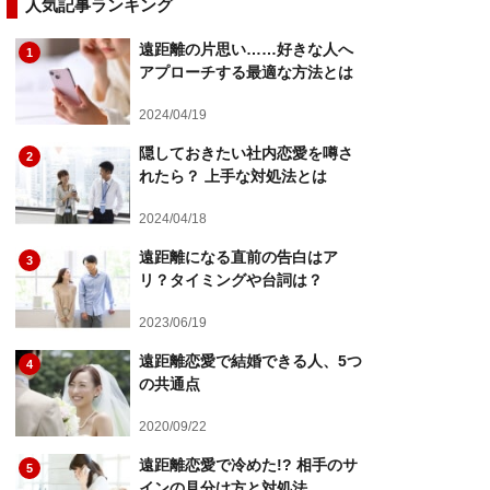
人気記事ランキング
遠距離の片思い……好きな人へ
1
アプローチする最適な方法とは
2024/04/19
隠しておきたい社内恋愛を噂さ
2
れたら？ 上手な対処法とは
2024/04/18
遠距離になる直前の告白はア
3
リ？タイミングや台詞は？
2023/06/19
遠距離恋愛で結婚できる人、5つ
4
の共通点
2020/09/22
遠距離恋愛で冷めた!? 相手のサ
5
インの見分け方と対処法