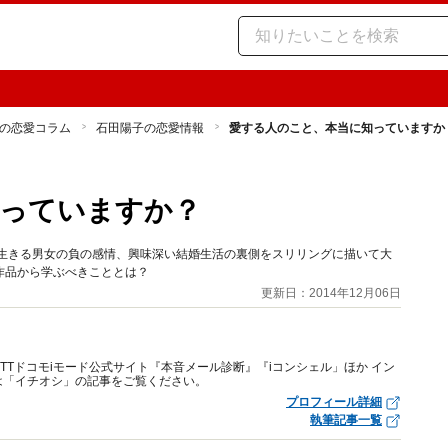
の恋愛コラム
石田陽子の恋愛情報
愛する人のこと、本当に知っていますか
知っていますか？
を生きる男女の負の感情、興味深い結婚生活の裏側をスリリングに描いて大
作品から学ぶべきこととは？
更新日：2014年12月06日
Tドコモiモード公式サイト『本音メール診断』『iコンシェル」ほか イン
は「イチオシ」の記事をご覧ください。
プロフィール詳細
執筆記事一覧