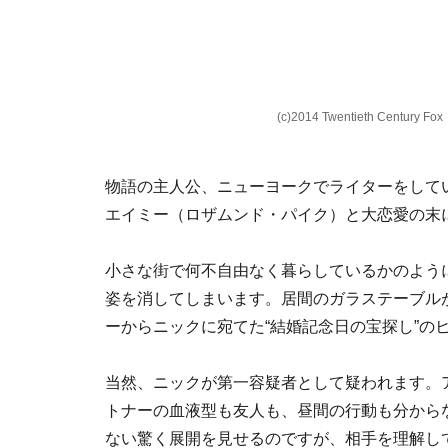
(c)2014 Twentieth Century Fox
物語の主人公、ニューヨークでライターをして
エイミー（ロザムンド・パイク）と大恋愛の末
小さな街で何不自由なく暮らしているかのよう
姿を消してしまいます。居間のガラステーブル
ーからニックに宛てた“結婚記念日の宝探し”の
当然、ニックが第一容疑者として疑われます。
トナーの血液型も友人も、昼間の行動も分から
ない驚く展開を見せるのですが、相手を理解し