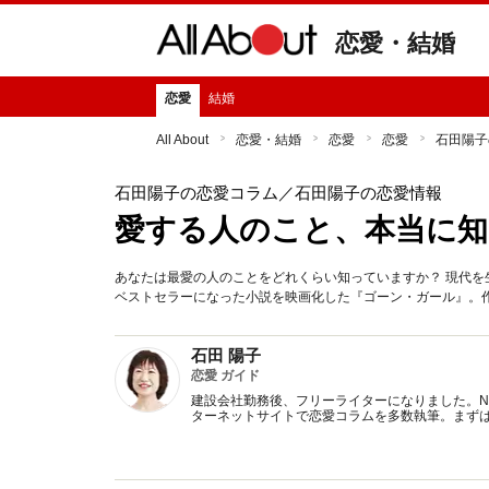
恋愛・結婚
恋愛
結婚
All About
恋愛・結婚
恋愛
恋愛
石田陽子
石田陽子の恋愛コラム
／石田陽子の恋愛情報
愛する人のこと、本当に
あなたは最愛の人のことをどれくらい知っていますか？ 現代
ベストセラーになった小説を映画化した『ゴーン・ガール』。
石田 陽子
恋愛 ガイド
建設会社勤務後、フリーライターになりました。NT
ターネットサイトで恋愛コラムを多数執筆。まず