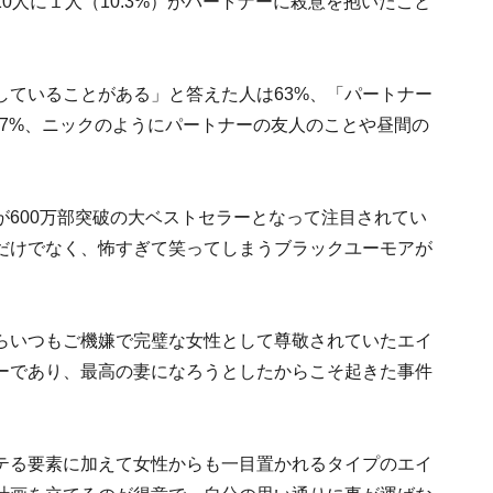
0人に１人（10.3%）がパートナーに殺意を抱いたこと
していることがある」と答えた人は63%、「パートナー
9.7%、ニックのようにパートナーの友人のことや昼間の
600万部突破の大ベストセラーとなって注目されてい
だけでなく、怖すぎて笑ってしまうブラックユーモアが
らいつもご機嫌で完璧な女性として尊敬されていたエイ
ーであり、最高の妻になろうとしたからこそ起きた事件
テる要素に加えて女性からも一目置かれるタイプのエイ