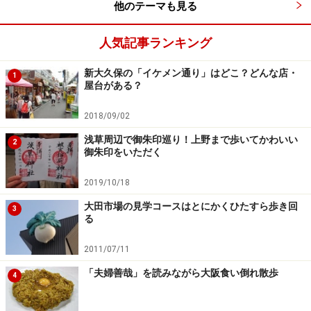
他のテーマも見る
人気記事ランキング
新大久保の「イケメン通り」はどこ？どんな店・
1
屋台がある？
2018/09/02
浅草周辺で御朱印巡り！上野まで歩いてかわいい
2
御朱印をいただく
2019/10/18
大田市場の見学コースはとにかくひたすら歩き回
3
る
2011/07/11
「夫婦善哉」を読みながら大阪食い倒れ散歩
4