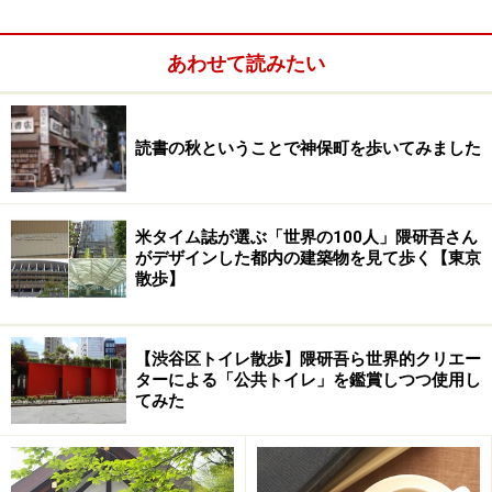
呑川親水公園のはじまり
水は流れていないけれど、真ん中に呑川があり、両側に
あわせて読みたい
道がある。かつての呑川沿いに桜並木が続いている。
読書の秋ということで神保町を歩いてみました
ちなみに春はこのように桜が咲きます。
米タイム誌が選ぶ「世界の100人」隈研吾さん
がデザインした都内の建築物を見て歩く【東京
ずっと桜並木が続く呑川親水公園
散歩】
次頁では呑川親水公園を歩きます。
【渋谷区トイレ散歩】隈研吾ら世界的クリエー
ターによる「公共トイレ」を鑑賞しつつ使用し
てみた
※記事内容は執筆時点のものです。最新の内容をご確認くださ
い。