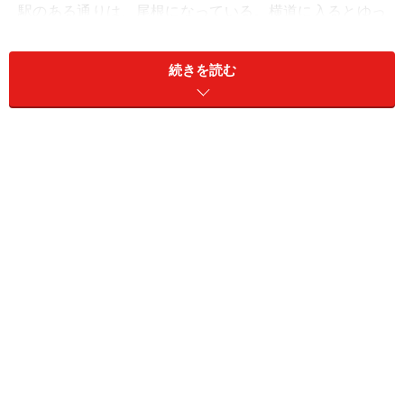
駅のある通りは、尾根になっている。横道に入るとゆっ
くり下り坂だ。すき家とミスタードーナツの間の道を玉
川通り（国道246号）方向へ歩く。昔は、桜新町駅の近
続きを読む
くに湧き水があって、それが呑川の水源のひとつらし
い。
住宅街に桜並木が少しある
ポツポツと桜の木が見えてくる。この道がかつての呑川
だろうか。しばらく歩くと玉川通り（国道246号）へ出
る。これを越えたところから、呑川親水公園がスタート
している。かつての呑川を彷彿させる風景だ。