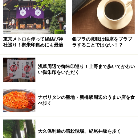
次のページへ
1
/
5
東京メトロを使って縁結び神
銀ブラの意味は銀座をブラブ
社巡り！御朱印集めにも最適
ラすることではない！？
浅草周辺で御朱印巡り！上野まで歩いてかわい
い御朱印をいただく
ナポリタンの聖地・新橋駅周辺のうまい店を食
べ歩く
大久保利通の暗殺現場、紀尾井坂を歩く