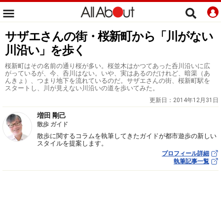
サザエさんの街・桜新町から「川がない
川沿い」を歩く
桜新町はその名前の通り桜が多い。桜並木はかつてあった呑川沿いに広
がっているが、今、呑川はない。いや、実はあるのだけれど、暗渠（あ
んきょ）、つまり地下を流れているのだ。サザエさんの街、桜新町駅を
スタートし、川が見えない川沿いの道を歩いてみた。
更新日：
2014年12月31日
増田 剛己
散歩 ガイド
散歩に関するコラムを執筆してきたガイドが都市遊歩の新しい
スタイルを提案します。
プロフィール詳細
執筆記事一覧