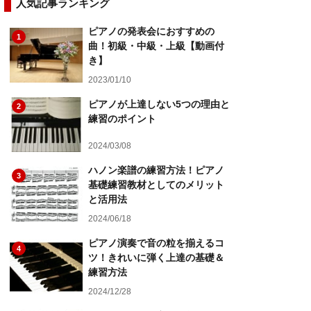
人気記事ランキング
ピアノの発表会におすすめの
1
曲！初級・中級・上級【動画付
き】
2023/01/10
ピアノが上達しない5つの理由と
2
練習のポイント
2024/03/08
ハノン楽譜の練習方法！ピアノ
3
基礎練習教材としてのメリット
と活用法
2024/06/18
ピアノ演奏で音の粒を揃えるコ
4
ツ！きれいに弾く上達の基礎＆
練習方法
2024/12/28