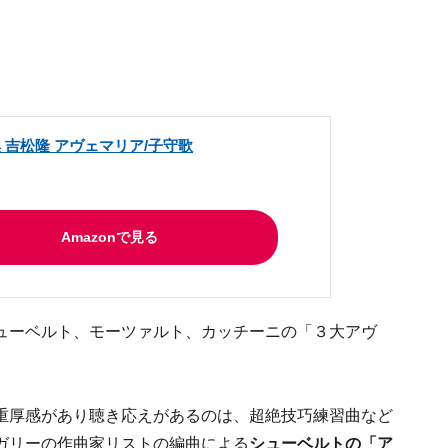
 吉松隆 アヴェマリア/子守歌
Amazonで見る
ューベルト、モーツァルト、カッチーニの「３大アヴ
重厚感があり聴き応えがあるのは、超絶技巧練習曲など
ガリーの作曲家リストの編曲による
シューベルトの「ア