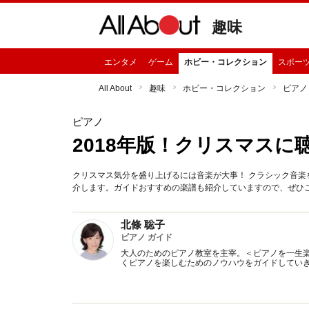
趣味
エンタメ
ゲーム
ホビー・コレクション
スポー
All About
趣味
ホビー・コレクション
ピアノ
ピアノ
2018年版！クリスマスに
クリスマス気分を盛り上げるには音楽が大事！ クラシック音
介します。ガイドおすすめの楽譜も紹介していますので、ぜひ
北條 聡子
ピアノ ガイド
大人のためのピアノ教室を主宰。＜ピアノを一生
くピアノを楽しむためのノウハウをガイドしてい