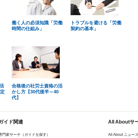
働く人の必須知識「労働
トラブルを避ける「労働
時間の仕組み」
契約の基本」
活
合格後の社労士資格の活
、定
かし方【30代後半～40
代】
ガイド関連
All Abou
専門家サーチ（ガイドを探す）
All About ニュー