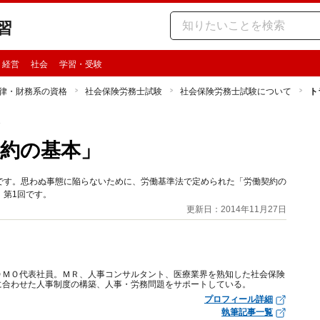
習
・経営
社会
学習・受験
律・財務系の資格
社会保険労務士試験
社会保険労務士試験について
ト
て
約の基本」
です。思わぬ事態に陥らないために、労働基準法で定められた「労働契約の
」第1回です。
更新日：2014年11月27日
ＯＭＯ代表社員。ＭＲ、人事コンサルタント、医療業界を熟知した社会保険
に合わせた人事制度の構築、人事・労務問題をサポートしている。
プロフィール詳細
執筆記事一覧