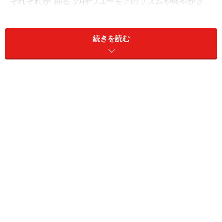
それぞれが”踊る”の持つユーモアのリズムや軽やかさ、
リアリティーの空気を維持しながら、作品の個性を確立
し支持されたことは驚異と言えます。監督や脚本家が変
続きを読む
わることで、評価を下げてしまうケースもあるからで
す。”踊る”はちょっとした変化が”楽しむべき要因”として
歓迎され、制作側の愛とファンの愛がうまく協和した恵
まれた作品と言えます。
踊る大捜査線 THE LAST TV サラリーマン刑事と最後
の難事件 [DVD]