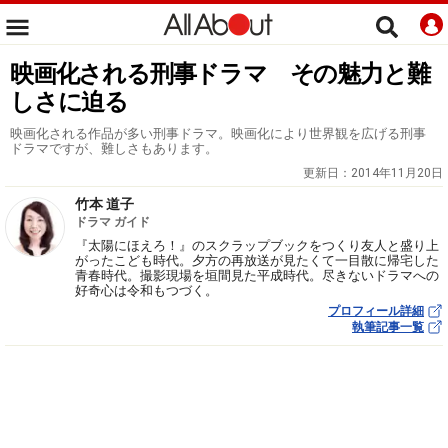
映画化される刑事ドラマ その魅力と難
しさに迫る
映画化される作品が多い刑事ドラマ。映画化により世界観を広げる刑事
ドラマですが、難しさもあります。
更新日：
2014年11月20日
竹本 道子
ドラマ ガイド
『太陽にほえろ！』のスクラップブックをつくり友人と盛り上
がったこども時代。夕方の再放送が見たくて一目散に帰宅した
青春時代。撮影現場を垣間見た平成時代。尽きないドラマへの
好奇心は令和もつづく。
プロフィール詳細
執筆記事一覧