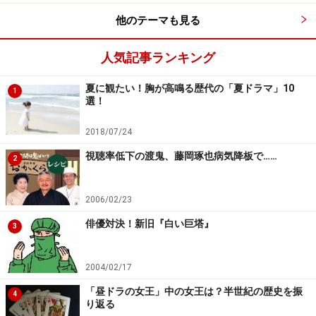
他のテーマも見る
人気記事ランキング
夏に観たい！胸が高鳴る歴代の「夏ドラマ」10
1
選！
2018/07/24
視聴率低下の渡鬼、藤岡琢也病気降板で……
2
2006/02/23
俳優対決！新旧『白い巨塔』
3
2004/02/17
「昼ドラの女王」中の女王は？半世紀の歴史を振
4
り返る