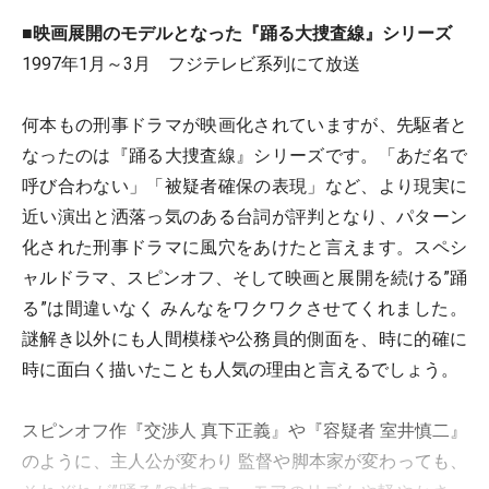
■映画展開のモデルとなった『踊る大捜査線』シリーズ
1997年1月～3月 フジテレビ系列にて放送
何本もの刑事ドラマが映画化されていますが、先駆者と
なったのは『踊る大捜査線』シリーズです。「あだ名で
呼び合わない」「被疑者確保の表現」など、より現実に
近い演出と洒落っ気のある台詞が評判となり、パターン
化された刑事ドラマに風穴をあけたと言えます。スペシ
ャルドラマ、スピンオフ、そして映画と展開を続ける”踊
る”は間違いなく みんなをワクワクさせてくれました。
謎解き以外にも人間模様や公務員的側面を、時に的確に
時に面白く描いたことも人気の理由と言えるでしょう。
スピンオフ作『交渉人 真下正義』や『容疑者 室井慎二』
のように、主人公が変わり 監督や脚本家が変わっても、