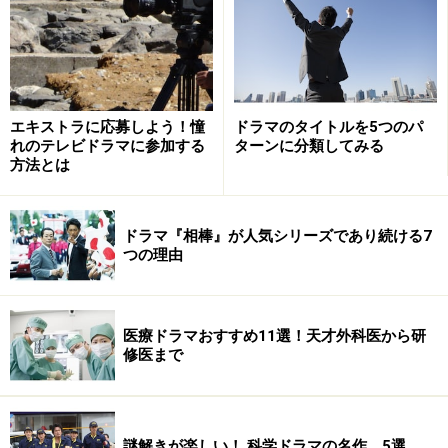
顔”もリプレイもない真っ向勝負が作品の圧倒的な強みと
言えるでしょう。
映画『SP THE MOTION PICTURE 野望篇』での、井上
エキストラに応募しよう！憧
ドラマのタイトルを5つのパ
薫と丸山智巳演じるテロリストとの格闘はなかなか決着
れのテレビドラマに参加する
ターンに分類してみる
がつかず、ドラマ以上に視聴者を緊張感から解放してく
方法とは
れませんでした。優勢と劣勢が激しく入れ替わる全身を
活かしたアクションの迫力を維持し続けた映像にするに
ドラマ『相棒』が人気シリーズであり続ける7
は、大きなスクリーンと十分な時間が必要で、映画化す
つの理由
るべき作品だと言えます。信念、葛藤、決意といった心
理も映画化によって強化され、アクションとともに観客
にグッと迫ることに成功しました。
医療ドラマおすすめ11選！天才外科医から研
修医まで
ドラマの監督はエンターテインメントの面白さを知り尽
くした本広克之（『踊る大捜査線』シリーズ）、映画で
はスリリングな映像を得意とする波多野貴文（『ブラッ
謎解きが楽しい！ 科学ドラマの名作、5選