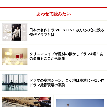
あわせて読みたい
Amazonで見る
日本の名作ドラマBEST15！みんなの心に残る
傑作ドラマとは
■アクションの神髄を魅せる 『SP 警視庁警備部警護課
クリスマスイブが題材の懐かしドラマ4選！あ
の名曲もここから誕生！
第四係』
2007年11月～2008年1月 フジテレビ系列にて放送
作品の魅力がジワジワと浸透した『SP』は、深夜ドラマ
ドラマの空港シーン、ロケ地は空港じゃない!?
ドラマ撮影現場の裏側
に新しい風を吹き込みました。岡田准一演じる主人公の
井上薫は特殊な能力を持つSP。ドラマのコアとなるアク
ションは、編集に頼らない本物の技術がスピードと躍動
感を生み、息つく暇がありません。アクション時の”どや