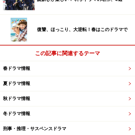
ディ・マンディ』）が担当。ともに完成度が高いことに
頷けます。
復讐、ほっこり、大逆転！春はこのドラマで
SP エスピー 警視庁警備部警護課第四係 DVD-BOX
この記事に関連するテーマ
春ドラマ情報
※記事内容は執筆時点のものです。最新の内容をご確認くださ
い。
夏ドラマ情報
次のページへ
1
/
3
秋ドラマ情報
冬ドラマ情報
刑事・推理・サスペンスドラマ