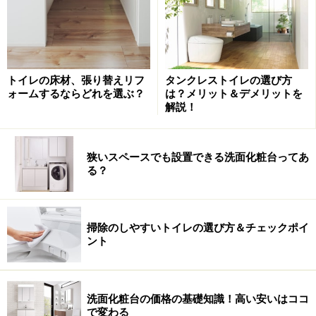
ウォールtoウォールプラン
■お化粧や身だしなみ空間としての使い方にも配慮
顔に影ができにくいツインラインLED照明が搭載するな
トイレの床材、張り替えリフ
タンクレストイレの選び方
ど、お化粧スペースとしての使い勝手にも配慮、また、
ォームするならどれを選ぶ？
は？メリット＆デメリットを
子どもでも扱いやすく、水の止め忘れを防ぐタッチレス
解説！
水栓（2015年2月下旬発売予定）も用意されています。
狭いスペースでも設置できる洗面化粧台ってあ
そのほか、水栓まわりには、濡れた小物を置くことがで
る？
きるウェットエリアは、傾斜を設けることで掃除もしや
すい工夫が。カウンター上部にさまざまな物が置けるド
ライエリアも確保、カウンター奥の壁には、フックやラ
掃除のしやすいトイレの選び方＆チェックポイ
ント
ックが設けられているので、アクセサリーや眼鏡などの
仮置きなどにも便利でしょう。
洗面化粧台の価格の基礎知識！高い安いはココ
洗面化粧台は、収納やお手入れのしやすさはもとより、
で変わる