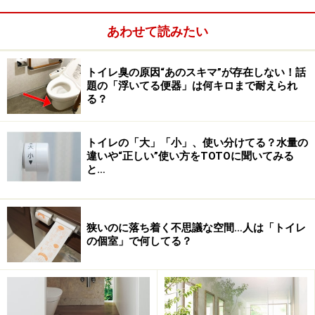
及価格帯シリーズでは、今まで対応できなかったスタイ
リッシュなフロートプラン（足元に空間を持たせたタイ
あわせて読みたい
プ）に対応。ユニットが床から離れているので、空間が
すっきりとするとともに、床の掃除も楽に行えるのもメ
トイレ臭の原因“あのスキマ”が存在しない！話
リットでしょう。
題の「浮いてる便器」は何キロまで耐えられ
る？
■最大幅1,700mmの間口まで対応できるカウンター
リフォーム時期である築年数の建物は、さまざまな幅の
トイレの「大」「小」、使い分けてる？水量の
違いや“正しい”使い方をTOTOに聞いてみる
洗面化粧台が採用されており、リフォームやリノベーシ
と…
ョンの際には、美しく収まらないケースも多くみられる
ようです。「C-Line」では、最大幅1,700mmのカウンタ
ーを用意、空間に合わせて施工現場で切断することがで
狭いのに落ち着く不思議な空間…人は「トイレ
きるので、壁から壁までをカウンター1枚で納めること
の個室」で何してる？
も可能です。また、一面鏡ミラーも10mmピッチで
1,800mmまでオーダーできるとか。