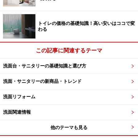
心地よい空間を生み出すデザイン性も重視したいもの。
ライフスタイルや家族構成によっては、空間全体として
収納に配慮する必要はあるかもしれませんが、コンパク
トイレの価格の基礎知識！高い安いはココで変
トにまとめられたフロートプランの洗面は、魅力的なデ
わる
ザインと言えるでしょう。
この記事に関連するテーマ
■洗面化粧台「C-Line（シーライン）」商品概要
・フロートプラン
洗面台・サニタリーの基礎知識と選び方
仕様／1面鏡幅900プラン（ホワイト）
希望小売価格（税抜・工事費別）／166,500円
洗面・サニタリーの新商品・トレンド
・標準プラン
洗面リフォーム
仕様／LED照明3面鏡幅900プラン（ホワイト）
希望小売価格（税抜・工事費別）／264,500円
洗面関連情報
他のテーマも見る
[詳細情報]
パナソニック エコソリューションズ