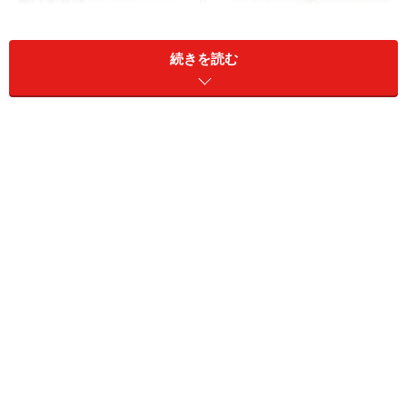
続きを読む
収納付1面鏡プラン
■スタイリッシュなフロートプランをラインアップ
3面鏡プラン
発売される洗面化粧台「C-Line（シーライン）」は、普