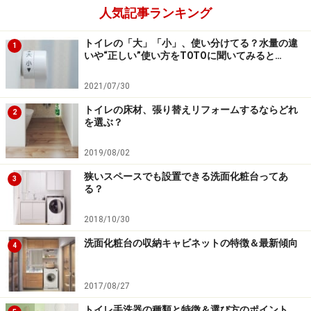
人気記事ランキング
トイレの「大」「小」、使い分けてる？水量の違
1
いや“正しい”使い方をTOTOに聞いてみると…
※記事内容は執筆時点のものです。最新の内容をご確認くださ
い。
2021/07/30
トイレの床材、張り替えリフォームするならどれ
【匿名で優良会社にリフォーム相談！】
2
を選ぶ？
ホームプロでリフォーム会社を探す
2019/08/02
狭いスペースでも設置できる洗面化粧台ってあ
3
る？
2018/10/30
洗面化粧台の収納キャビネットの特徴＆最新傾向
4
2017/08/27
トイレ手洗器の種類と特徴＆選び方のポイント