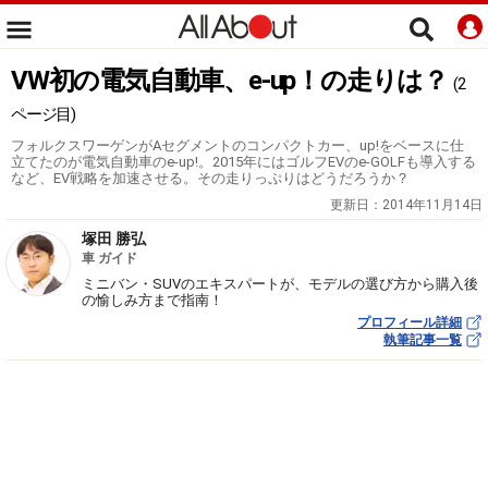
VW初の電気自動車、e-up！の走りは？
(2
ページ目)
フォルクスワーゲンがAセグメントのコンパクトカー、up!をベースに仕
立てたのが電気自動車のe-up!。2015年にはゴルフEVのe-GOLFも導入する
など、EV戦略を加速させる。その走りっぷりはどうだろうか？
更新日：
2014年11月14日
塚田 勝弘
車 ガイド
ミニバン・SUVのエキスパートが、モデルの選び方から購入後
の愉しみ方まで指南！
プロフィール詳細
執筆記事一覧