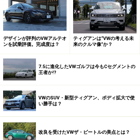
デザインが評判のVWアルテオ
ティグアンは“VWの考える未
ンを試乗評価。完成度は？
来のクルマ像”か？
7.5に進化したVWゴルフは今もCセグメントの
王者か!?
VWのSUV・新型ティグアン、ボディ拡大で使
い勝手は？
改良を受けたVWザ・ビートルの美点とは？