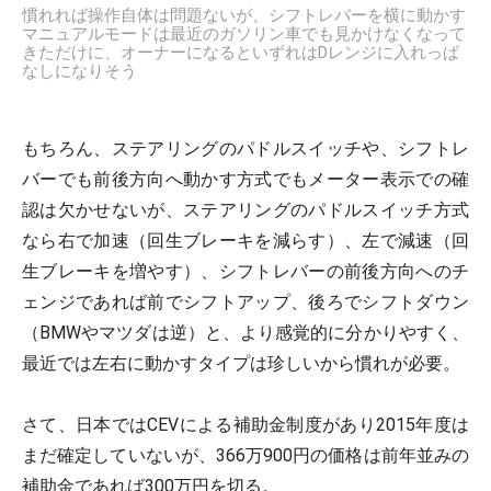
慣れれば操作自体は問題ないが、シフトレバーを横に動かす
マニュアルモードは最近のガソリン車でも見かけなくなって
きただけに、オーナーになるといずれはDレンジに入れっぱ
なしになりそう
もちろん、ステアリングのパドルスイッチや、シフトレ
バーでも前後方向へ動かす方式でもメーター表示での確
認は欠かせないが、ステアリングのパドルスイッチ方式
なら右で加速（回生ブレーキを減らす）、左で減速（回
生ブレーキを増やす）、シフトレバーの前後方向へのチ
ェンジであれば前でシフトアップ、後ろでシフトダウン
（BMWやマツダは逆）と、より感覚的に分かりやすく、
最近では左右に動かすタイプは珍しいから慣れが必要。
さて、日本ではCEVによる補助金制度があり2015年度は
まだ確定していないが、366万900円の価格は前年並みの
補助金であれば300万円を切る。