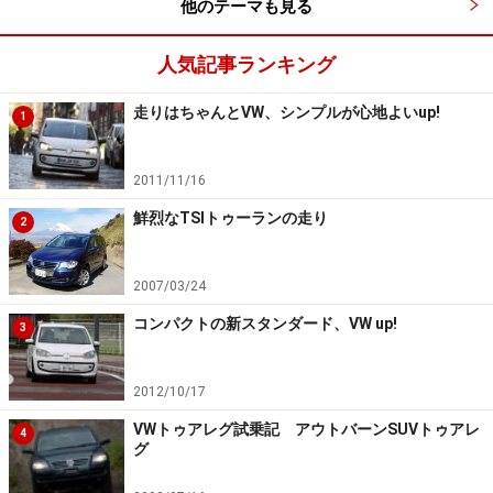
他のテーマも見る
人気記事ランキング
走りはちゃんとVW、シンプルが心地よいup!
1
2011/11/16
鮮烈なTSIトゥーランの走り
2
2007/03/24
コンパクトの新スタンダード、VW up!
3
2012/10/17
VWトゥアレグ試乗記 アウトバーンSUVトゥアレ
4
グ