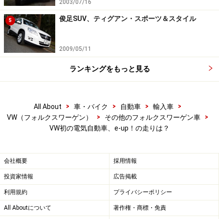
2003/07/16
俊足SUV、ティグアン・スポーツ＆スタイル
5
2009/05/11
ランキングをもっと見る
>
>
>
>
All About
車・バイク
自動車
輸入車
>
>
VW（フォルクスワーゲン）
その他のフォルクスワーゲン車
VW初の電気自動車、e-up！の走りは？
会社概要
採用情報
投資家情報
広告掲載
利用規約
プライバシーポリシー
All Aboutについて
著作権・商標・免責