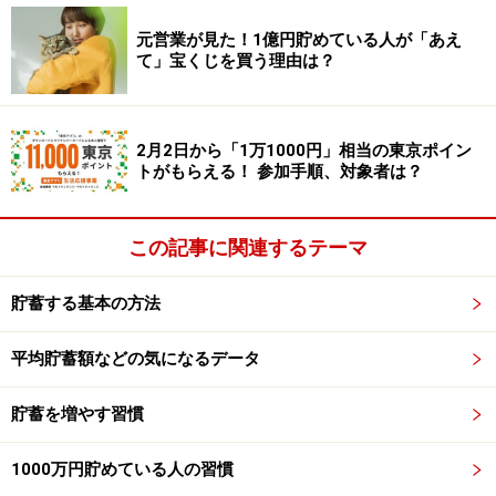
元営業が見た！1億円貯めている人が「あえ
て」宝くじを買う理由は？
2月2日から「1万1000円」相当の東京ポイン
トがもらえる！ 参加手順、対象者は？
この記事に関連するテーマ
金融商品を選ぶ基準
貯蓄する基本の方法
「取扱い金融機関が信用できて安心」も6.3％と、やはり
2007年以降最低です。2人以上世帯と比較してこの項目
平均貯蓄額などの気になるデータ
をあげている世帯は半分もありません。また、金融商品
貯蓄を増やす習慣
の3大特性と言われる「安全性」「流動性」「収益性」
でくくると、安全性は30.4％、流動性は21.4％、収益性
1000万円貯めている人の習慣
は31.7％と収益性が安全性を上回っています。