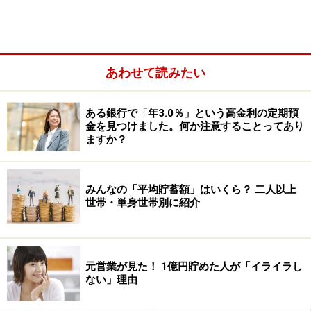
あわせて読みたい
ある銀行で「年3.0％」という高金利の定期預
金を見つけました。何か注意することってあり
ますか？
年金に対する考え方は、「日常生活費程度も賄うのが難
みんなの「平均貯蓄額」はいくら？ 二人以上
しい」が57.8％と2013年より1.0ポイント増加、「ゆとり
世帯・単身世帯別に紹介
はないが、日常生活費程度は賄える」は37.6％と前年よ
り0.6ポイント低下しています。ここでも2人以上世帯と
順番が逆になっています。公的年金が減額されているこ
元営業が見た！ 1億円貯めた人が「イライラし
とは、2人以上世帯よりも単身世帯のほうが厳しいこと
ない」理由
がうかがえます。