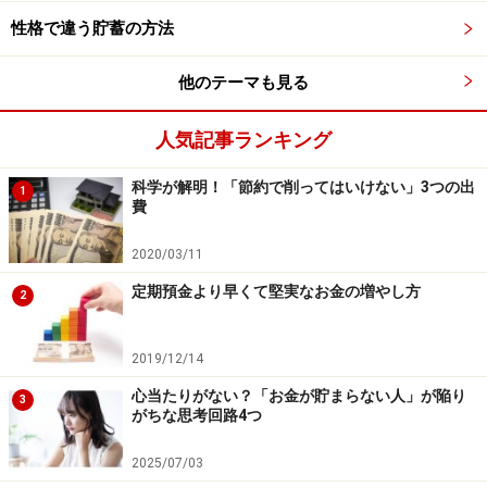
性格で違う貯蓄の方法
金融商品の保有希望では、元本割れを起こす可能性があ
るが、収益性の高いと見込まれる金融商品の保有につい
他のテーマも見る
ては、「そうした商品を保有しようとは全く思わない」
が63.9％、「そうした商品についても、一部は保有しよ
人気記事ランキング
うと思っている」が25.8％、「積極的に保有しようと思
科学が解明！「節約で削ってはいけない」3つの出
1
っている」が10.2％あります。依然として、投資型商品
費
を保有しようと全く思わない割合が高いものの、2人以
2020/03/11
上世帯よりは17.6ポイントも低くなっていることから、
単身世帯のほうが投資に積極的と言えるでしょう。
定期預金より早くて堅実なお金の増やし方
2
2019/12/14
借入金の状況
心当たりがない？「お金が貯まらない人」が陥り
3
がちな思考回路4つ
単身世帯の借入金のある世帯は、2013年と比較して0.3
ポイント低下の20.6％になりました。借入金がある世帯
2025/07/03
のみの借入金の平均額は461万円と前年より3万円減少し