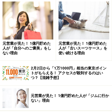
金融商品の選び方、収益性が安全性を上回
る
金融資産の選択基準は「元本が保証されている」が
24.1％と最も高かったのですが、2013年と比較すると1.3
ポイント低下しています。元本が保証されているをあげ
元営業が見た！ 1億円貯めた
元営業が見た！ 1億円貯めた
人が「自分へのご褒美」をし
人が「古いスーツケース」を
た割合は2007年以降では最低となっている反面、「利回
ない理由
使い続ける理由
りが良い」をあげた世帯は同年以降で最高の21.7％にな
っています。単身世帯の方が、アベノミクスラリーに乗
2月2日から「1万1000円」相当の東京ポイン
ろうという傾向が強いように感じられます。
トがもらえる！ アクセスが殺到するのはい
つ？【混雑予想】
元営業が見た！ 1億円貯めた人が「ジムに行か
ない」理由