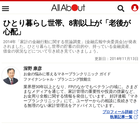
ひとり暮らし世帯、8割以上が「老後が
心配」
2014年「家計の金融行動に関する世論調査」(金融広報中央委員会)が発表
されました。ひとり暮らし世帯の貯蓄の目的や、持っている金融資産、
借金の状況などについて引き続き見ていきましょう。
更新日：
2014年11月13日
深野 康彦
お金の悩みに答えるマネープランクリニック ガイド
ファイナンシャル・プランニング技能士
業界歴30年以上となり、FPのなかでもベテランの域に。さまざ
まなメディアを通じて、家計管理の重要性や投資の啓蒙など、
お金周り全般に関する情報を発信しています。 好評連載『マネ
ープランクリニック』にて、ユーザーからの相談に長続きでき
る無理のない家計管理法をアドバイスしています。
プロフィール詳細
執筆記事一覧