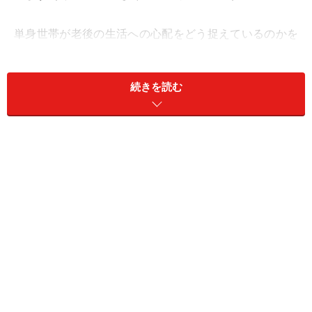
単身世帯が老後の生活への心配をどう捉えているのかを
見ると、「非常に心配である」50.9％、「多少心配であ
る」32.8％の合計83.7％が心配であると回答していま
続きを読む
す。心配である理由としては、「十分な金融資産がない
から」が70.5％、「年金や保険が十分ではないから」が
59.5％となっています。
2人以上世帯とその理由の順番が逆になっているうえ、
非常に心配であると回答している世帯が2人以上世帯よ
りも9.6ポイントも多くなっているところに違いが見られ
ます。