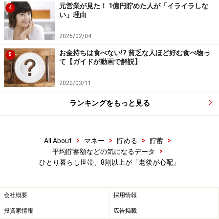
元営業が見た！ 1億円貯めた人が「イライラしな
4
ていますが、住宅ローンに関しては前年より5万円増加
い」理由
して301万円となっています。借入金のある世帯は2007
2026/02/04
年以降、最も少なくなっています。
お金持ちは食べない!? 貧乏な人ほど好む食べ物っ
5
て【ガイドが動画で解説】
ただし、借入の目的は「日常の生活費」が32.9％と最も
高いことから、家計管理は健全とは言えない面があるの
2020/03/11
も事実です。その他、「耐久消費財の購入資金」は
ランキングをもっと見る
16.9％、「旅行、レジャーの資金」は14.7％と、2013年
よりも共に1.0ポイント以上増加しています。ここにもや
や背伸びをしたお金の使い方が見え隠れしているような
>
>
>
>
All About
マネー
貯める
貯蓄
気がします。
>
平均貯蓄額などの気になるデータ
ひとり暮らし世帯、8割以上が「老後が心配」
皆さんの過去1年の行動と比較してみられると良いでし
ょう。
会社概要
採用情報
投資家情報
広告掲載
【関連記事】