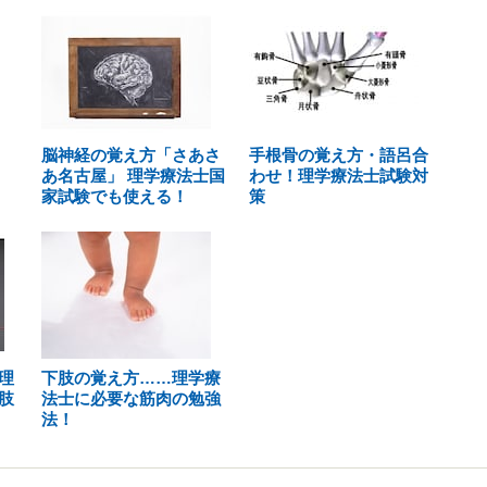
脳神経の覚え方「さあさ
手根骨の覚え方・語呂合
あ名古屋」 理学療法士国
わせ！理学療法士試験対
家試験でも使える！
策
理
下肢の覚え方……理学療
肢
法士に必要な筋肉の勉強
法！