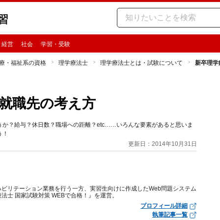
習
・経営
社会
学習・受験
療・福祉系の資格
理学療法士
理学療法士とは・試験について
新卒理学
就職先の考え方
か？給与？休日数？職場への距離？etc……いろんな要素があると思いま
う！
更新日：2014年10月31日
ビリテーション業務を行う一方、実習生向けに作成したWeb問題システム
法士 国家試験対策 WEBで合格！』を運営。
プロフィール詳細
執筆記事一覧