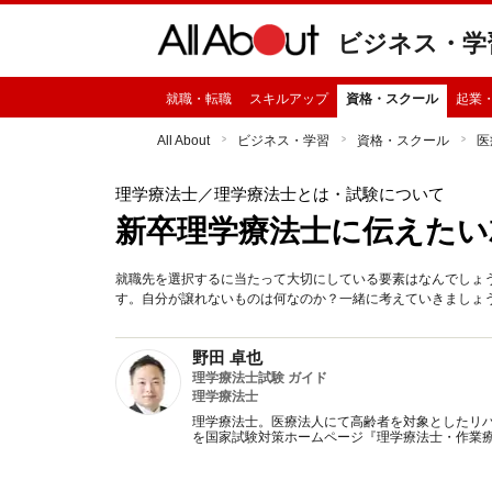
ビジネス・学
就職・転職
スキルアップ
資格・スクール
起業
All About
ビジネス・学習
資格・スクール
医
理学療法士
／理学療法士とは・試験について
新卒理学療法士に伝えたい
就職先を選択するに当たって大切にしている要素はなんでしょう
す。自分が譲れないものは何なのか？一緒に考えていきましょ
野田 卓也
理学療法士試験 ガイド
理学療法士
理学療法士。医療法人にて高齢者を対象としたリハ
を国家試験対策ホームページ『理学療法士・作業療