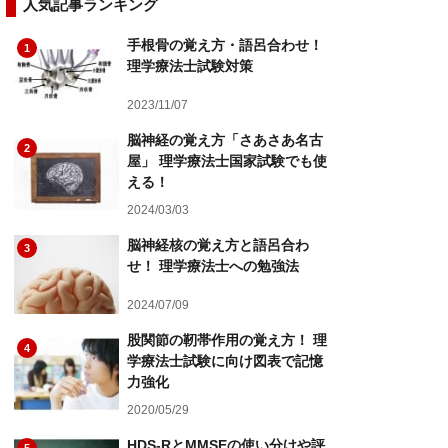
人気記事ランキング
手根骨の覚え方・語呂合わせ！
1
理学療法士試験対策
2023/11/07
脳神経の覚え方「さあさあ名古
2
屋」 理学療法士国家試験でも使
える！
2024/03/03
脳神経核の覚え方と語呂合わ
3
せ！ 理学療法士への勉強法
2024/07/09
股関節の靭帯作用の覚え方！ 理
4
学療法士試験に向け図表で記憶
力強化
2020/05/29
HDS-RとMMSEの使い分けや評