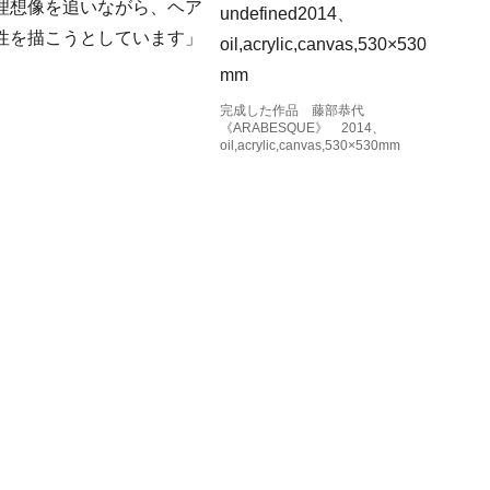
理想像を追いながら、ヘア
性を描こうとしています」
完成した作品 藤部恭代
《ARABESQUE》 2014、
oil,acrylic,canvas,530×530mm