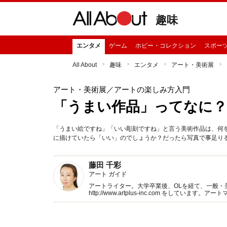
趣味
エンタメ
ゲーム
ホビー・コレクション
スポー
All About
趣味
エンタメ
アート・美術展
アート・美術展
／アートの楽しみ方入門
「うまい作品」ってなに？
「うまい絵ですね」「いい彫刻ですね」と言う美術作品は、何
に描けていたら「いい」のでしょうか？だったら写真で事足り
藤田 千彩
アート ガイド
アートライター。大学卒業後、OLを経て、一般・
http://www.artplus-inc.com をしています。アート