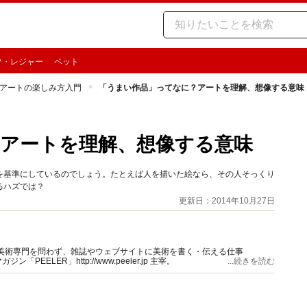
ツ・レジャー
ペット
アートの楽しみ方入門
「うまい作品」ってなに？アートを理解、想像する意味
アートを理解、想像する意味
を基準にしているのでしょう。たとえば人を描いた絵なら、その人そっくり
るハズでは？
更新日：2014年10月27日
美術専門を問わず、雑誌やウェブサイトに美術を書く・伝える仕事
マガジン「PEELER」http://www.peeler.jp 主宰。
...続きを読む