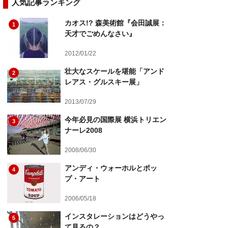
人気記事ランキング
カオス!? 森美術館『会田誠展：
1
天才でごめんなさい』
2012/01/22
壮大なスケールを堪能「アンド
2
レアス・グルスキー展」
2013/07/29
今年必見の国際展 横浜トリエン
3
ナーレ2008
2008/06/30
アンディ・ウォーホルとポッ
4
プ・アート
2006/05/18
インスタレーションはどうやっ
5
て見るの？