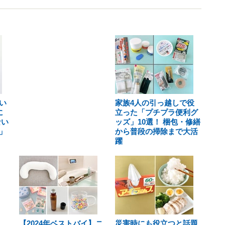
い
家族4人の引っ越しで役
に
立った「プチプラ便利グ
ない
ッズ」10選！ 梱包・修繕
」
から普段の掃除まで大活
躍
【2024年ベストバイ】ニ
災害時にも役立つと話題