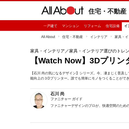
住宅・不動産
一戸建て
マンション
リフォーム
住宅設備
イ
All About
住宅・不動産
インテリア
家具・イ
家具・インテリア
／家具・インテリア選びのトレ
【Watch Now】3Dプ
【石川 尚の気になるデザイン】シリーズ。今、凄まじく普及し
能向上の３Dプリンター。誰でも簡単にモノをつくることがで
石川 尚
ファニチャー ガイド
ファニチャーデザインのプロが、快適空間のため