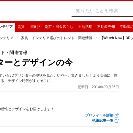
ンテリア
賃貸
街選び
別荘・田舎暮らし
土地活用
不動産売却
不動産
ンテリア
家具・インテリア選びのトレンド・関連情報
【Watch Now】
ンド・関連情報
リンターとデザインの今
ている3Dプリンターの現状を見た。いやー、驚きました！より安価に、性
きる、デザイン時代がすぐそこに。
更新日：2014年09月26日
の感性とデザインをお届けします！
プロフィール詳細
執筆記事一覧