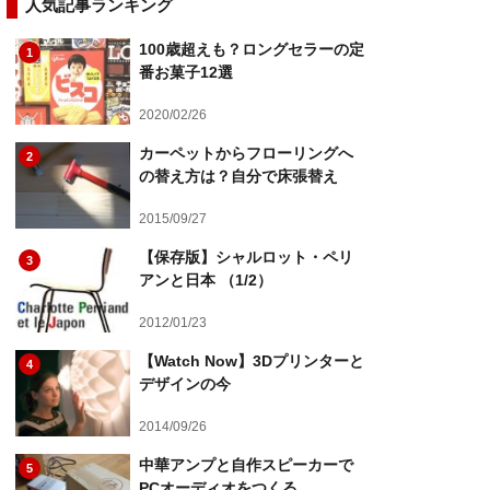
人気記事ランキング
100歳超えも？ロングセラーの定
1
番お菓子12選
2020/02/26
カーペットからフローリングへ
2
の替え方は？自分で床張替え
2015/09/27
【保存版】シャルロット・ペリ
3
アンと日本 （1/2）
2012/01/23
【Watch Now】3Dプリンターと
4
デザインの今
2014/09/26
中華アンプと自作スピーカーで
5
PCオーディオをつくる