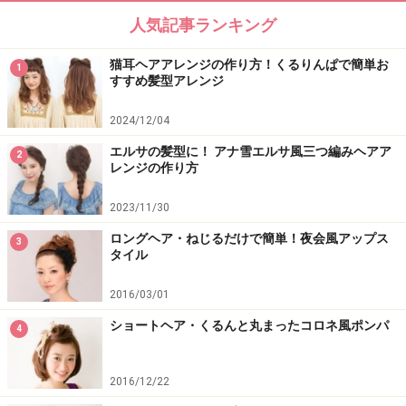
人気記事ランキング
猫耳ヘアアレンジの作り方！くるりんぱで簡単お
1
すすめ髪型アレンジ
2024/12/04
エルサの髪型に！ アナ雪エルサ風三つ編みヘアア
2
レンジの作り方
2023/11/30
ロングヘア・ねじるだけで簡単！夜会風アップス
3
タイル
2016/03/01
ショートヘア・くるんと丸まったコロネ風ポンパ
4
2016/12/22