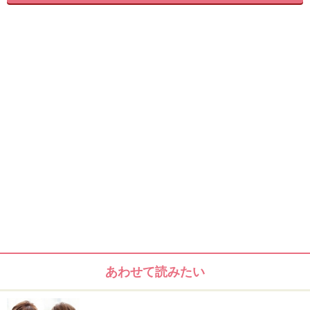
鎖骨ラインの前上がりのラウンドボブ。クセがなく直毛
なので、ベースで髪全体を毛先ワンカール巻いていま
す。
あわせて読みたい