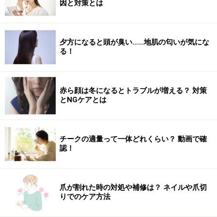
因と対策とは
夕方になると頭が臭い……地肌の匂いが気にな
る！
赤ら顔は冬になるとトラブルが増える？ 対策
とNGケアとは
チークの適量って一体どれくらい？ 動画で確
認！
爪が割れた時の対処や補修は？ ネイルや爪切
りでのケア方法