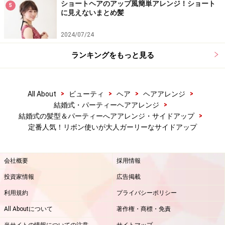
ショートヘアのアップ風簡単アレンジ！ショート
5
に見えないまとめ髪
2024/07/24
ランキングをもっと見る
>
>
>
>
All About
ビューティ
ヘア
ヘアアレンジ
>
結婚式・パーティーヘアアレンジ
>
結婚式の髪型＆パーティーへアアレンジ・サイドアップ
定番人気！リボン使いが大人ガーリーなサイドアップ
会社概要
採用情報
投資家情報
広告掲載
利用規約
プライバシーポリシー
All Aboutについて
著作権・商標・免責