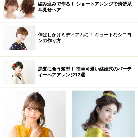
編み込みで作る！ ショートアレンジで清楚系
耳見せヘア
おすすめのタイプ
髪質：軟毛
クセ：なし
伸ばしかけミディアムに！ キュートなシニヨ
ンの作り方
太さ：細め
次ページでは、ヘアアレンジの方法をご紹介します。
黒髪に合う髪型！ 簡単可愛い結婚式のパーテ
ィーヘアアレンジ12選
※記事内容は執筆時点のものです。最新の内容をご確認くださ
い。
次のページへ
1
/
3