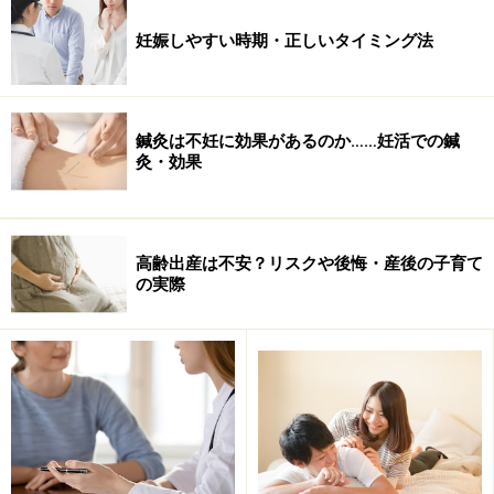
1999年は100人に1人の割合で体外受精児が誕生していま
したが、14年間で27人に1人を時代になったということ
妊娠しやすい時期・正しいタイミング法
です。
一方、アメリカはどれくらい行っているのかというと、
鍼灸は不妊に効果があるのか……妊活での鍼
2012年に全米で176,247周期の体外受精が行われ、前年
灸・効果
比では約2000人増となる計61740人の新生児が誕生して
います。同年にアメリカで生まれた新生児は約390万人
で、体外受精の比率は1.5％強となります。
高齢出産は不安？リスクや後悔・産後の子育て
の実際