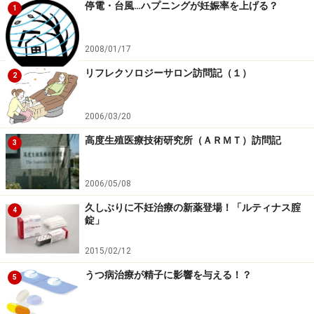
停電・台風…ハプニングが妊娠率を上げる？
1
精卵が少ないことです。受精卵が少なければ、妊娠率も
上がってきません。詳しいデータによると1回の採卵数
2008/01/17
において15個ぐらいまでは妊娠率が採卵数に比例して上
昇します。
リフレクソロジーサロン訪問記（１）
2
もともと、1個しか採らないという発想に行き着いたの
2006/03/20
は、通常の排卵が1個なのだからそれに近づけようとい
高度生殖医療技術研究所（ＡＲＭＴ）訪問記
3
うこと、そして、多くの原始卵胞から最適な１個が選ば
れてきたのではないかという概念があるためです。
2006/05/08
久しぶりに不妊治療の新薬登場！「ルティナス腟
4
錠」
卵巣では多くの卵子が育つ力を持っています。
2015/02/12
しかし、最近の研究で、卵胞・卵子が１個に選ばれて大
うつ病治療が精子に影響を与える！？
5
きくなるのは
たまたまタイミングの合った偶然の産物
で、選ばれしものではないことも分かってきています。