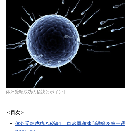
体外受精成功の秘訣とポイント
＜目次＞
体外受精成功の秘訣1：自然周期排卵誘発を第一選