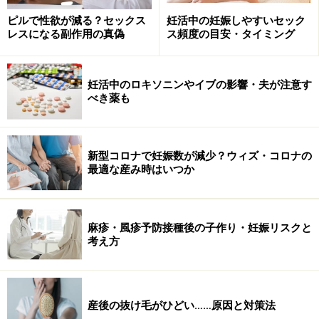
ピルで性欲が減る？セックス
妊活中の妊娠しやすいセック
レスになる副作用の真偽
ス頻度の目安・タイミング
妊活中のロキソニンやイブの影響・夫が注意す
べき薬も
※参考資料：アメリカCDCデータ
http://nccd.cdc.gov/DRH_ART/Apps/NationalSummaryR
eport.aspx
新型コロナで妊娠数が減少？ウィズ・コロナの
最適な産み時はいつか
体外受精成功の秘訣1：自然周期排卵誘発を
第一選択にしない
麻疹・風疹予防接種後の子作り・妊娠リスクと
考え方
日本とアメリカの数字を比較してもらえば分かると思い
ますが、日本は体外受精の数は多いのにも関わらず、妊
娠数が少ないことが分かります。
産後の抜け毛がひどい……原因と対策法