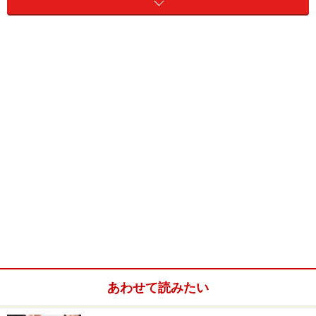
※参考記事：
体外受精と人工授精の違いは？
総出生数に占める生殖補助医療で生まれた子の割合は
3.66%であり、27人に1人が体外受精関連技術で生まれて
いるということになります。
あわせて読みたい