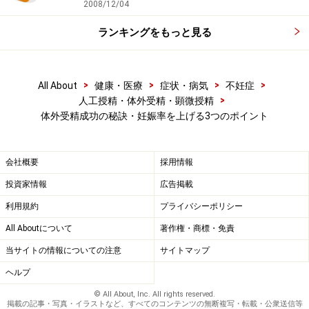
2008/12/04
受精卵１個あたりで平均すると、赤ちゃんまで成長でき
ランキングをもっと見る
る確率は5％ぐらいと報告されています。
よって、元々の理論が崩れている上、妊娠率がまったく
>
>
>
>
All About
健康・医療
症状・病気
不妊症
上がってこないという結果によっても、その方法が多く
>
人工授精・体外受精・顕微授精
行われていることに疑問の声が上がってきています。
体外受精成功の秘訣・妊娠率を上げる3つのポイント
また、これは日本だけですが、
「自然」
という名前に惹
会社概要
採用情報
かれて、この治療を選んでいる世の中の風潮もありま
投資家情報
広告掲載
す。
利用規約
プライバシーポリシー
欧米を含め、世界の成績の高い国では
「きちんと排卵誘
All Aboutについて
著作権・商標・免責
発を行い、たくさんの卵子を採卵することは多くの妊娠
当サイトの情報についての注意
サイトマップ
する力を持つ卵子を救うこと」
になり、その中から妊娠
ヘルプ
に結びつくものが出てくるので、理にかなった治療とし
© All About, Inc. All rights reserved.
掲載の記事・写真・イラストなど、すべてのコンテンツの無断複写・転載・公衆送信等
て実施されています。