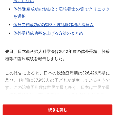
択にしない
体外受精成功の秘訣2：胚培養士の質でクリニック
を選択
体外受精成功の秘訣3：凍結胚移植の得意さ
体外受精成功率を上げる方法のまとめ
先日、日本産科婦人科学会は2012年度の体外受精、胚移
植等の臨床成績を報告しました。
この報告によると、日本の総治療周期は326,426周期に
及び、1年間に37,953人の子どもが誕生しているそうで
す。この治療周期数は世界で最も多く、日本は世界で最
も体外受精を行っている国だということが分かります。
続きを読む