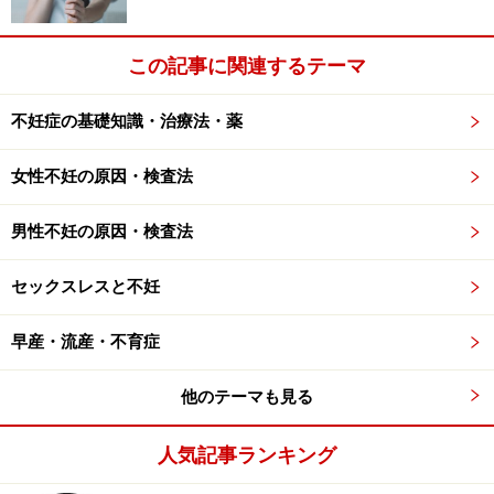
実を言うと
日本は世界でも体外受精妊娠率の低い国の一
つ
となっています。それには大きな理由があります。
この記事に関連するテーマ
それは、日本では「自然周期排卵誘発」が体外受精の主
不妊症の基礎知識・治療法・薬
流になったためです。自然という言葉を使っています
が、本当は「minimal stimulation ivf」と言います。日本
女性不妊の原因・検査法
語訳だと「低刺激排卵誘発法」になるかと思います。
男性不妊の原因・検査法
1個の卵を排卵誘発で育て、それを採卵し、体外受精を
セックスレスと不妊
させて戻すという治療です。
早産・流産・不育症
この治療の良いところは、ホルモン剤を多く使わないの
で排卵誘発剤の副作用が少ないというメリットがありま
他のテーマも見る
す。
人気記事ランキング
しかしながら一番の問題は１～２個しか卵子を採らず受