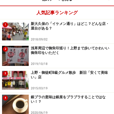
人気記事ランキング
新大久保の「イケメン通り」はどこ？どんな店・
1
屋台がある？
2018/09/02
浅草周辺で御朱印巡り！上野まで歩いてかわいい
2
御朱印をいただく
2019/10/18
上野・御徒町B級グルメ散歩 新旧「安くて美味
3
い」店
2015/03/19
銀ブラの意味は銀座をブラブラすることではな
4
い！？
2020/06/19