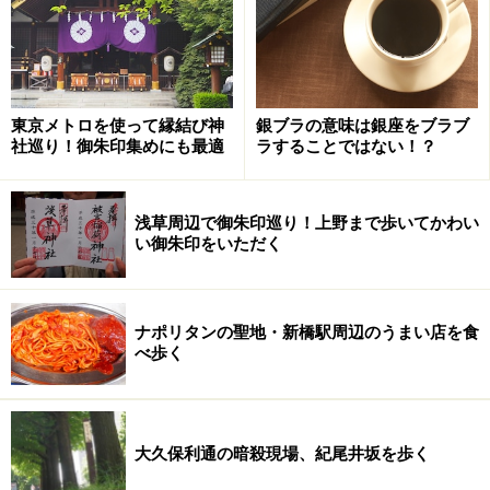
東京メトロを使って縁結び神
銀ブラの意味は銀座をブラブ
社巡り！御朱印集めにも最適
ラすることではない！？
浅草周辺で御朱印巡り！上野まで歩いてかわい
い御朱印をいただく
ナポリタンの聖地・新橋駅周辺のうまい店を食
べ歩く
大久保利通の暗殺現場、紀尾井坂を歩く