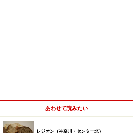
「粗挽きソーセージ」や「カニクリームコロッケ」な
ど、トッピングのヴァリエーションが豊かなのも実に魅
力的ですね。
※記事内容は執筆時点のものです。最新の内容をご確認くださ
い。
※メニューや料金などのデータは、取材時または記事公開時点で
の内容です。
あわせて読みたい
レジオン（神奈川・センター北）