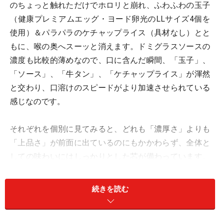
のちょっと触れただけでホロリと崩れ、ふわふわの玉子
（健康プレミアムエッグ・ヨード卵光のLLサイズ4個を
使用）＆パラパラのケチャップライス（具材なし）とと
もに、喉の奥へスーッと消えます。ドミグラスソースの
濃度も比較的薄めなので、口に含んだ瞬間、「玉子」、
「ソース」、「牛タン」、「ケチャップライス」が渾然
と交わり、口溶けのスピードがより加速させられている
感じなのです。
それぞれを個別に見てみると、どれも「濃厚さ」よりも
「上品さ」が前面に出ているのにもかかわらず、全体と
しての味わいにはしっかりとした芯が備わっています。
そして、ソースから漂うカレーのようなスパイシーさに
よって、後口に心地よいキレがもたらされているので
続きを読む
す。この見た目のダイナミックさからは想像もつかない
品のある味は、一度食べたら忘れられません。