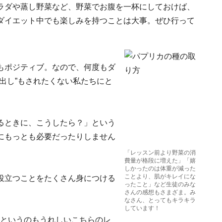
ラダや蒸し野菜など、野菜でお腹を一杯にしておけば、
ダイエット中でも楽しみを持つことは大事。ぜひ行って
もポジティブ。なので、何度もダ
出し”もされたくない私たちにと
るときに、こうしたら？」という
にもっとも必要だったりしません
「レッスン前より野菜の消
費量が格段に増えた」「嬉
しかったのは体重が減った
ことより、肌がキレイにな
役立つことをたくさん身につける
ったこと」など生徒のみな
さんの感想もさまざま。み
なさん、とってもキラキラ
しています！
、というのもうれしいこちらのレ