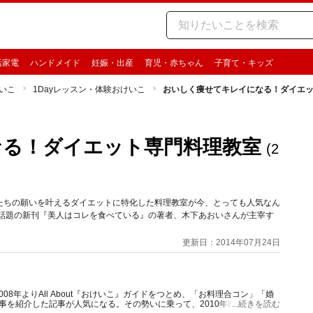
活家電
ハンドメイド
妊娠・出産
育児・赤ちゃん
子育て・キッズ
いこ
1Dayレッスン・体験おけいこ
おいしく痩せてキレイになる！ダイエ
なる！ダイエット専門料理教室
(2
たちの願いを叶えるダイエットに特化した料理教室が今、とっても人気なん
た話題の新刊『美人はコレを食べている』の著者、木下あおいさんが主宰す
更新日：2014年07月24日
8年よりAll About『おけいこ』ガイドをつとめ、「お料理合コン」「婚
い事を紹介した記事が人気になる。その勢いに乗って、2010年8月からは
...続きを読む