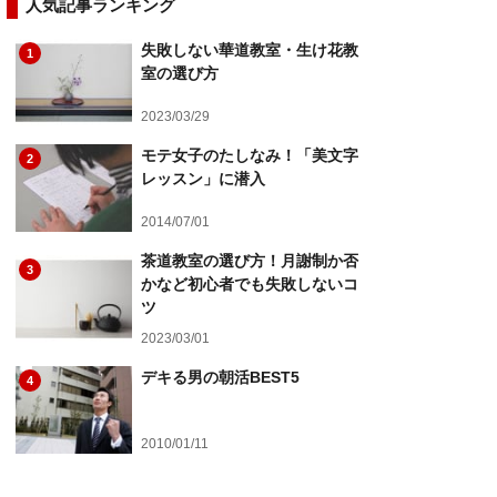
人気記事ランキング
失敗しない華道教室・生け花教
1
室の選び方
2023/03/29
モテ女子のたしなみ！「美文字
2
レッスン」に潜入
2014/07/01
茶道教室の選び方！月謝制か否
3
かなど初心者でも失敗しないコ
ツ
2023/03/01
デキる男の朝活BEST5
4
2010/01/11