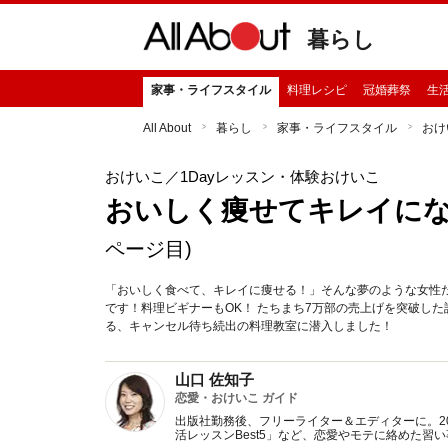
暮らし
家事・ライフスタイル
料理レシピ
冠婚葬祭
生
All About
暮らし
家事・ライフスタイル
おけ
おけいこ
／1Dayレッスン・体験おけいこ
おいしく痩せてキレイに
ページ目)
「おいしく食べて、キレイに痩せる！」そんな夢のような女性
です！料理ビギナーもOK！ たちまち7万部の売上げを突破し
る、キャンセル待ち続出の料理教室に潜入しました！
山口 佐知子
恋愛・おけいこ ガイド
出版社勤務後、フリーライター＆エディターに。200
活レッスンBest5」など、恋愛やモテに絡めた習