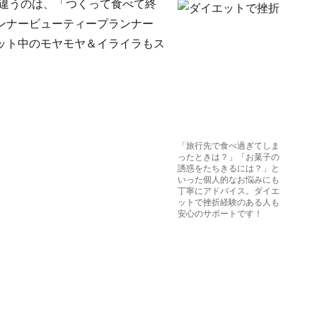
違うのは、「つくって食べて終
ンナービューティープランナー
ット中のモヤモヤ＆イライラもス
「旅行先で食べ過ぎてしま
ったときは？」「お菓子の
誘惑をたちきるには？」と
いった個人的なお悩みにも
丁寧にアドバイス。ダイエ
ットで挫折経験のある人も
安心のサポートです！