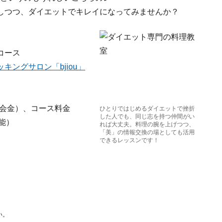
しつつ、ダイエットでキレイになってみませんか？
コース
ングサロン「bjiou」
円（入会金）、コース料金
ひとりではじめるダイエットで挫折
した人でも、同じ志を持つ仲間がい
可能）
れば大丈夫。料理の腕を上げつつ、
「美」の情報交換の場としても活用
できるレッスンです！
い。