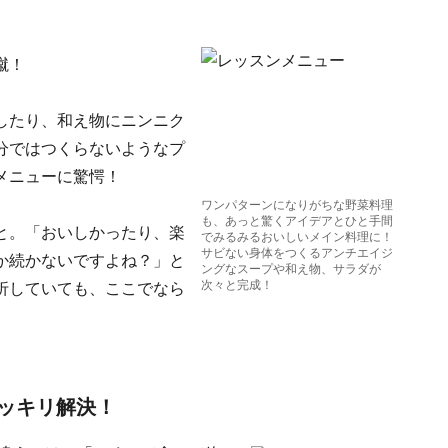
一蹴！
したり、和え物にニンニク
分ではつくらないようなプ
メニューに驚愕！
ワンパターンになりがちな野菜料理
も、あっと驚くアイデアとひと手間
と。「おいしかったり、楽
でみるみるおいしいメイン料理に！
サビない身体をつくるアンチエイジ
か続かないですよね？」と
ングなスープや和え物、サラダが
次々と完成！
折していても、ここでなら
ッキリ解決！