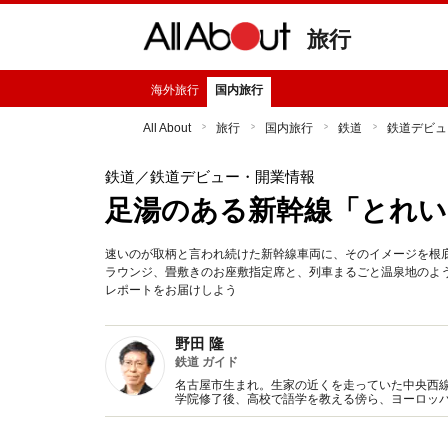
旅行
海外旅行
国内旅行
All About
旅行
国内旅行
鉄道
鉄道デビュ
鉄道
／鉄道デビュー・開業情報
足湯のある新幹線「とれ
速いのが取柄と言われ続けた新幹線車両に、そのイメージを根
ラウンジ、畳敷きのお座敷指定席と、列車まるごと温泉地のよ
レポートをお届けしよう
野田 隆
鉄道 ガイド
名古屋市生まれ。生家の近くを走っていた中央西線
学院修了後、高校で語学を教える傍ら、ヨーロッ
備範囲を国内にも広げ、2010年3月で教員を退職