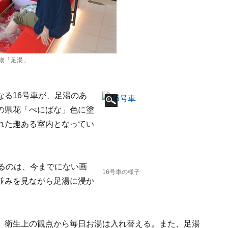
物「足湯」
る16号車が、足湯のあ
の県花「べにばな」色に塗
れた趣ある室内となってい
るのは、今までにない画
16号車の様子
並みを見ながら足湯に浸か
、衛生上の観点から毎日お湯は入れ替える。また、足湯