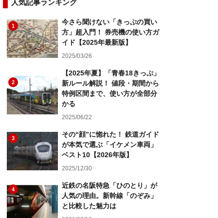
人気記事ランキング
今さら聞けない「きっぷの買い
1
方」超入門！ 券売機の使い方ガ
イド【2025年最新版】
2025/03/26
【2025年夏】「青春18きっぷ」
2
新ルール解説！ 値段・期間から
特例区間まで、使い方が全部分
かる
2025/06/22
その“顔”に惚れた！ 鉄道ガイド
3
が本気で選ぶ「イケメン車両」
ベスト10【2026年版】
2025/12/30
近鉄の名阪特急「ひのとり」が
4
人気の理由。新幹線「のぞみ」
と比較した魅力は