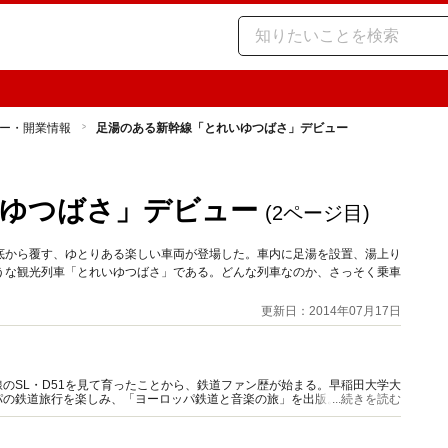
ー・開業情報
足湯のある新幹線「とれいゆつばさ」デビュー
いゆつばさ」デビュー
(2ページ目)
底から覆す、ゆとりある楽しい車両が登場した。車内に足湯を設置、湯上り
うな観光列車「とれいゆつばさ」である。どんな列車なのか、さっそく乗車
更新日：2014年07月17日
のSL・D51を見て育ったことから、鉄道ファン歴が始まる。早稲田大学大
パの鉄道旅行を楽しみ、「ヨーロッパ鉄道と音楽の旅」を出版。その後、守
...続きを読む
。旅行作家として活躍中。