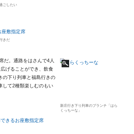
過ごしたい
付きだ
ル席だ。通路をはさんで4人
は広げることができ、飲食
きの下り列車と福島行きの
車して2種類楽しむのもい
新庄行き下り列車のブランチ「はら
くっちーな」