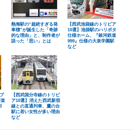
熱海駅の“超絶すぎる発
【西武池袋線のトリビア
車標”が誕生した「奇跡
10選】池袋駅のハリポタ
的な理由」と、制作者が
仕様ホーム、『銀河鉄道
語った「思い」とは
999』仕様の大泉学園駅
など
プ
【西武国分寺線のトリビ
行楽
ア10選】消えた西武新宿
3
線との直通列車、鷹の台
駅に若い女性が多い理由
など