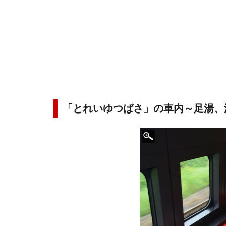
「とれいゆつばさ」の車内～足湯、