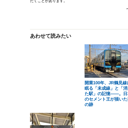
あわせて読みたい
開業100年、JR鶴見線
眠る「未成線」と「消
た駅」の記憶――。日
のセメント王が描いた
の跡