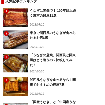
人気記事ランキング
うなぎは老舗で！ 100年以上続
1
く東京の鰻屋11選
2018/07/10
東京で関西風のうなぎが食べら
2
れるお店6選
2020/10/22
「うなぎの蒲焼」関西風と関東
3
風はどう違うの？比較してみ
た！
2024/06/30
関西風うなぎを食べるなら！関
4
東でおすすめの鰻屋7選
2018/07/12
「国産うなぎ」と「中国産うな