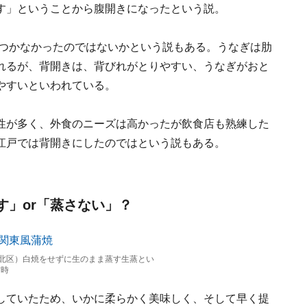
す」ということから腹開きになったという説。
いつかなかったのではないかという説もある。うなぎは肋
れるが、背開きは、背びれがとりやすい、うなぎがおと
やすいといわれている。
性が多く、外食のニーズは高かったが飲食店も熟練した
江戸では背開きにしたのではという説もある。
す」or「蒸さない」？
北区）白焼をせずに生のまま蒸す生蒸とい
材時
していたため、いかに柔らかく美味しく、そして早く提