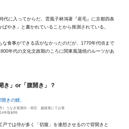
戸時代に入ってからだ。雲風子林鴻著『産毛』に京都四条
かばやき」と書かれていることから推測されている。
な食事ができる店がなかったのだが、1770年代頃まで
800年代の文化文政期のころに関東風蒲焼のルーツがあ
開き」or「腹開き」？
市）うなぎ屋酒坊・画荘 越後屋にてお客
14年取材時
江戸では侍が多く「切腹」を連想させるので背開きと