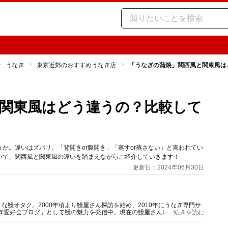
うなぎ
東京近郊のおすすめうなぎ店
「うなぎの蒲焼」関西風と関東風は
関東風はどう違うの？比較して
か。違いはズバリ、「背開きor腹開き」「蒸すor蒸さない」と言われてい
いて、関西風と関東風の違いを踏まえながらご紹介していきます！
更新日：2024年06月30日
鰻オタク。2000年頃より鰻屋さん探訪を始め、2010年にうなぎ専門サ
なぎ愛好会ブログ」として鰻の魅力を発信中。現在の鰻屋さんレポート掲載
...続きを読む
経験もあり。