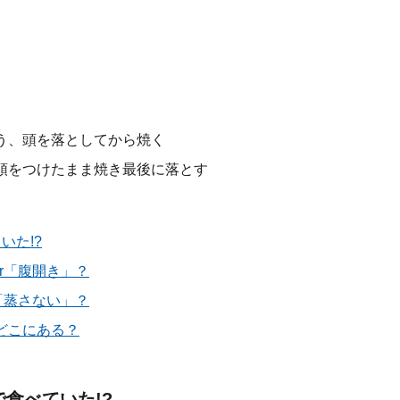
う、頭を落としてから焼く
頭をつけたまま焼き最後に落とす
いた!?
r「腹開き」？
「蒸さない」？
どこにある？
食べていた!?