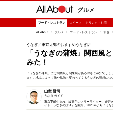
グルメ
フード・レストラン
スイーツ
ドリンク・お酒
All About
グルメ
フード・レストラン
和食
うなぎ
／東京近郊のおすすめうなぎ店
「うなぎの蒲焼」関西風と
みた！
「うなぎの蒲焼」には関西風と関東風があるのをご存知でしょう
ます。地域によって味や風味も変わってくるうなぎの蒲焼につ
山室 賢司
うなぎ ガイド
東京下町生まれ。鰻専門のフリーライター、鰻好きな
イト「うなぎのぼり」を開始、2020年より「う
数５００件超。テレビ・ラジオなどメディア出演