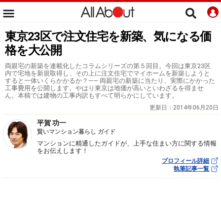
東京23区で注文住宅を新築、気になる価
格を大公開
両親宅の新築を連載化したコラムシリーズの第５回目。今回は東京23区
内で宅地を新規取得し、その上に注文住宅でマイホームを新築しようと
すると一体いくらかかるか？―― 両親宅の新築に当たり、実際にかかった
工事費用を公開します。やはり東京は地価が高いといわざるを得ませ
ん。本稿では建物の工事内訳もすべて明らかにしています。
更新日：
2014年06月20日
平賀 功一
賢いマンション暮らし ガイド
マンションに精通したガイドが、上手な住まい方に関する情報
をお伝えします！
プロフィール詳細
執筆記事一覧