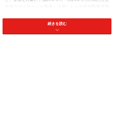
住宅でマイホームを新築・入居した人の平均取得金額
（土地購入資金を含む）は3614万円でした。
続きを読む
参考までに、首都圏（東京都、神奈川県、千葉県、埼玉
県、茨城県南部）で平成25年１年間に分譲された新築建
売り住宅の平均価格は4557万円（不動産経済研究所）で
した。東京都だけを見ると平均価格は5593万円（同）に
跳ね上がっており、20年近くデフレ経済が続いていなが
らも、都心部ほど価格が高くなるという住宅価格の地域
格差は解消されていません。