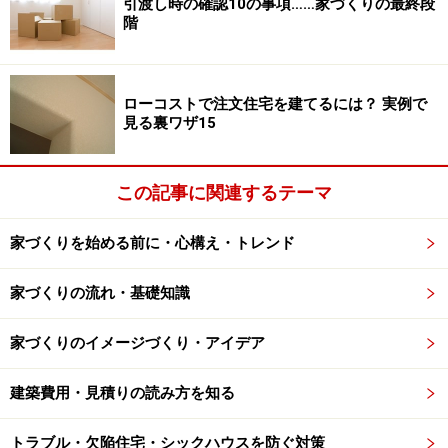
引渡し時の確認10の事項……家づくりの最終段
ちなみに、敷地面積は28.55坪ですので、１坪＝約147万
階
円、１平方メートル＝約44.5万円になります。当該エリ
アの路線価が１平方メートル当たり32万円（平成25年）
ですので、公示地価が路線価の８割水準とすると、公示
ローコストで注文住宅を建てるには？ 実例で
地価換算で１平方メートル当たり約40万円になります。
見る裏ワザ15
首都圏では実勢価格が公示地価を上回る傾向が高いこと
をかんがみると、相場を度外視した価格設定ではないと
この記事に関連するテーマ
いえそうです。施主としては「そう信じたい」というの
が本音です。
家づくりを始める前に・心構え・トレンド
家づくりの流れ・基礎知識
北側斜線の規制を逆手に取り、屋根裏に大
容量収納を設計する
家づくりのイメージづくり・アイデア
次に、建物（木造在来工法２階建て）の建築費用を見て
建築費用・見積りの読み方を知る
みましょう。内訳を一覧にしたのが下表です。
トラブル・欠陥住宅・シックハウスを防ぐ対策