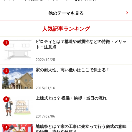
他のテーマも見る
本体工事は養生や足場の組み立て、仮設の水道や電気を
人気記事ランキング
引き込むための費用から始まり、床、壁、屋根、バルコ
ニー、窓やサッシ、扉などの材料費や施工費、また、キ
ピロティとは？構造や耐震性などの特徴・メリッ
1
ト・注意点
ッチンや洗面台、ユニットバスなどの住宅設備、さら
に、電気工事と屋内の基本給排水工事も含めて細田工務
2022/10/25
店は見積もっています。
家の耐火性、高い低いはここで決まる！
2
注文住宅では工事費用の妥当性を測るバロメーターとし
2015/01/16
て１坪当たりの単価が使われますが、本邸は延べ床面積
上棟式とは？ 祝儀・挨拶・当日の流れ
が22.77坪（75.28平方メートル）ですので、本体価格
3
1536万円で割ると１坪＝約67.5万円になります。
2017/09/06
地鎮祭とは？家の工事に先立って行う儀式の意味
4
や経費、流れや日取り