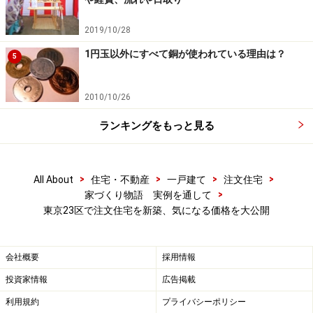
北側斜線の傾斜を利用した「固定階段付きロフト」
2019/10/28
建築工事にあたってはオプション工事をお願いしてお
1円玉以外にすべて銅が使われている理由は？
5
り、右の写真が「固定階段付きロフト」です。要は屋根
裏空間なのですが、広さが約6.5帖、天井高も最高で1.4
2010/10/26
メートルあり、居室として十分使用できそうな仕上がり
です。
ランキングをもっと見る
今回の建築地は第１種低層住居専用地域内にあり、第１
>
>
>
>
All About
住宅・不動産
一戸建て
注文住宅
種高度地区のため北側斜線の規制があり、屋根はかなり
>
家づくり物語 実例を通して
急勾配にならざるを得ませんでした。そこで、屋根勾配
東京23区で注文住宅を新築、気になる価格を大公開
の高低差を利用して小屋裏空間を間取りに取り入れても
らいました。「縦の空間をできるだけ利用するように工
会社概要
採用情報
夫しました」と設計担当者は説明します。写真の天井が
急勾配なのは、急勾配な屋根がそのまま小屋裏の天井に
投資家情報
広告掲載
なっているからです。
利用規約
プライバシーポリシー