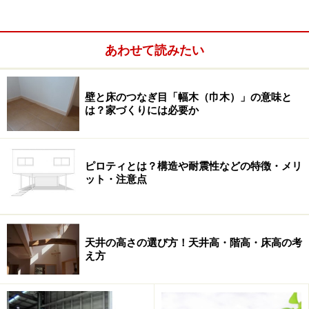
あわせて読みたい
壁と床のつなぎ目「幅木（巾木）」の意味と
は？家づくりには必要か
なお、国交省の調査では注文住宅を新築した世帯主の年
齢についても質問しており、今回の両親宅のように二次
取得の場合の世帯主年齢は「60歳以上」が55.2％と過半
ピロティとは？構造や耐震性などの特徴・メリ
数を占めていました。以下、「50歳代」が25.1％、「40
ット・注意点
歳代」が12.1％、「39歳以下」が8.7％でした。同調査に
よると手すりの設置やフラットフロア、車イス対応な
ど、高齢者設備の付設要望が注文住宅では高い傾向にあ
天井の高さの選び方！天井高・階高・床高の考
り、世帯主年齢が高齢化するほど施主は“終の棲家（つい
え方
のすみか）”として住宅を新築していることが分かりま
す。