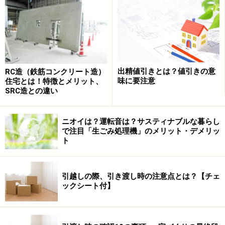
さて、今回で第５回目となる両親のための高齢者仕様住
宅の新築連載シリーズ。本稿では土地の取得費、ならび
に注文住宅による新築工事費用を全公開します。
出精値引きとは？値引きの意
RC造（鉄筋コンクリート造）
味に要注意
住宅とは！特徴とメリット、
土地価格は１坪＝約147万円 はたして安い
SRC造との違い
のか高いのか……
まずは土地価格から見ていきましょう。もともとは「建
ニオイは？運転音は？サスティナブルな暮らし
で注目「生ごみ処理機」のメリット・デメリッ
築条件付き宅地」だったものを「宅地のみ」の販売に変
ト
更してもらった経緯があり、200万円が上乗せされて
4200万円（建築条件付きで4000万円）での購入となりま
した。今、思えば売り主に足元を見られた感はあります
引越しの際、引き渡し時の注意点とは？【チェ
ックシート付】
が、とても気に入った場所だっただけに、先方の提示金
額で契約することにしました。