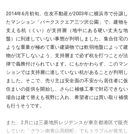
2014年6月初旬、住友不動産が2003年に横浜市で分譲し
たマンション「パークスクエア三ツ沢公園」で、建物を
支える杭（くい）が支持層（地中にある硬い丈夫な地
盤）に到達していない事態が判明しました。集合住宅の
ような重量が極めて重い建築物では軟弱地盤によって建
物が沈下しないよう、支持層まで必ず杭を打つことが法
律で義務付けられています。にもかかわらず、このマン
ションでは支持層に達していない杭があることが判明し
ました。そこで、売り主は安全面の不安から居住者に仮
住まいの提供を開始し、さらに補修工事で対応できない
場合は建て替えも視野に入れ、希望者には買い取り補償
も行うそうです。
また、2月には三菱地所レジデンスが東京都港区で販売
していた「グラン南青山高樹町」でもトラブルが発生し