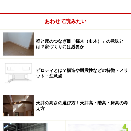
の清算）せざるを得なくなりました。
あわせて読みたい
前払い金の多額請求が横行 「アーバンエ
ステート」と「富士ハウス」
壁と床のつなぎ目「幅木（巾木）」の意味と
は？家づくりには必要か
なぜ、こうした話を持ち出したかというと、いまだ注文
住宅を手がけた一部の業者による愚行が忘れられないか
らです。両親宅の新築工事に当たり、同じ目に遭わない
ピロティとは？構造や耐震性などの特徴・メリ
よう自ら注意しなければなりません。と同時に、読者の
ット・注意点
皆さんにも契約内容を確認する重要性を再認識してもら
いたいのです。
天井の高さの選び方！天井高・階高・床高の考
2009年１月、前述したアーバンエステートの元会長らが
え方
工事代金を詐取した容疑で逮捕されました。報道による
と、「工事代金を５％割り引く代わりに、前金を多めに