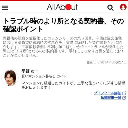
トラブル時のより所となる契約書、その
確認ポイント
両親宅の新築を連載化したコラムシリーズの第６回目。今回は注文住宅
における請負契約締結時の注意点を、実際に締結した契約書をもとに紹
介します。工事依頼者側に不利な項目はないか？――トラブルが発生した
際には“より所”となるのが契約書です。事前にしっかりと目を通しておく
ことが欠かせません。
更新日：
2014年06月27日
平賀 功一
賢いマンション暮らし ガイド
マンションに精通したガイドが、上手な住まい方に関する情報
をお伝えします！
プロフィール詳細
執筆記事一覧