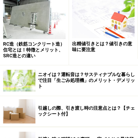
支払ってほしい」と顧客を集めていたといいます。ある
施主は総工費2000万円の５％を割り引くと持ちかけら
れ、契約時に７割を前払いした途端に倒産に遭ったそう
です。東京地裁が民事再生法の適用を却下したのも、こ
うした強い悪意性を重んじたからでしょう。同じく、富
士ハウスでも次第に前払い請求がエスカレートし、着工
出精値引きとは？値引きの意
RC造（鉄筋コンクリート造）
味に要注意
住宅とは！特徴とメリット、
時までに工事代金の７割を支払うよう求めたといいま
SRC造との違い
す。
ニオイは？運転音は？サスティナブルな暮らし
アーバンエステートも富士ハウスも、業績低迷により資
で注目「生ごみ処理機」のメリット・デメリッ
ト
金繰りが悪化していました。そのため、苦肉の策として
前払い金の多額請求に手を染めたわけです。いうまでも
なく資金の枯渇は企業生命の死滅に直結します。“延
引越しの際、引き渡し時の注意点とは？【チェ
命”のため自己の利益を最優先すべく、蛮行を繰り返して
ックシート付】
いたのです。