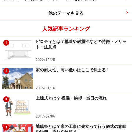
他のテーマも見る
※記事内容は執筆時点のものです。最新の内容をご確認くださ
い。
人気記事ランキング
次のページへ
1
/
2
ピロティとは？構造や耐震性などの特徴・メリッ
1
ト・注意点
2022/10/25
家の耐火性、高い低いはここで決まる！
2
2015/01/16
上棟式とは？ 祝儀・挨拶・当日の流れ
3
2017/09/06
地鎮祭とは？家の工事に先立って行う儀式の意味
4
や経費、流れや日取り