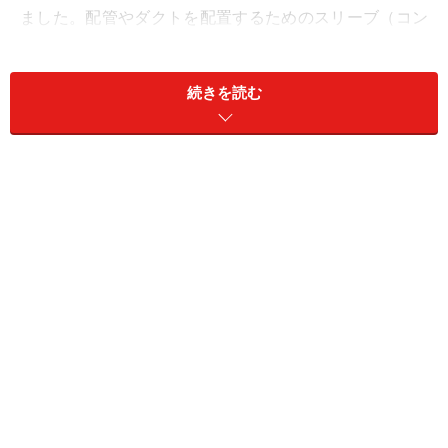
ました。配管やダクトを配置するためのスリーブ（コン
クリート壁や梁を貫通させて通す穴）の数が大幅に不足
していたり、位置が間違っていたのです。そこで、売り
続きを読む
主は是正工事に少なくとも１年はかかるとして、買い主
（既契約者）に売買契約を解除するよう要請しました。
売り主側から「契約を白紙にしてほしい」と要請するの
は極めて異例なことです。
さらに思い返せば2009年、木造注文住宅の設計施工・販
売を行なう「富士ハウス」と木造注文住宅の建築販売業
者「アーバンエステート」が、そろって同時期に自己破
産しました。リーマンショックによる金融危機で資金繰
りが苦しいなか、住宅不況が経営の継続を困難にさせま
した。アーバンエステートは当初、東京地裁へ民事再生
法の適用を申請し、法的支援による再建の道を目指しま
したが、裁判所が申請を却下したことで自己破産（会社