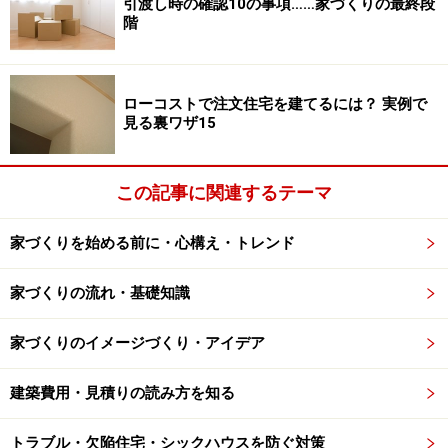
さかのぼれば、2005年に発覚した分譲マンションやホテ
引渡し時の確認10の事項……家づくりの最終段
階
ルの耐震強度偽装事件、いわゆる姉歯ショックでは耐震
強度不足により分譲マンション11棟が建て替えを余儀な
くされました。その中の１棟、「グランドステージ溝の
ローコストで注文住宅を建てるには？ 実例で
口」（総戸数24戸）では、建て替えるのに１世帯あたり
見る裏ワザ15
2000～2700万円の追加負担金が必要になりました。これ
らの追加金は既存の住宅ローンに上乗せされ、“Ｗロー
この記事に関連するテーマ
ン”として被害者の生活にのしかかりました。
家づくりを始める前に・心構え・トレンド
こうした事実を知っていただけに、両親宅の新築工事で
は契約に対して慎重にならざるを得ませんでした。
家づくりの流れ・基礎知識
では一体、どのような点に気をつけて契約を締結すれば
家づくりのイメージづくり・アイデア
いいのか、
次ページでは契約に当たって確認したポイン
トを具体的に紹介します。
建築費用・見積りの読み方を知る
トラブル・欠陥住宅・シックハウスを防ぐ対策