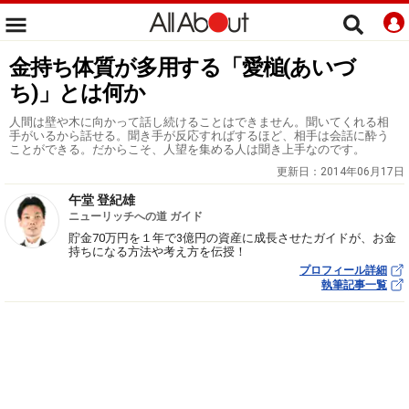
金持ち体質が多用する「愛槌(あいづ
ち)」とは何か
人間は壁や木に向かって話し続けることはできません。聞いてくれる相
手がいるから話せる。聞き手が反応すればするほど、相手は会話に酔う
ことができる。だからこそ、人望を集める人は聞き上手なのです。
更新日：
2014年06月17日
午堂 登紀雄
ニューリッチへの道 ガイド
貯金70万円を１年で3億円の資産に成長させたガイドが、お金
持ちになる方法や考え方を伝授！
プロフィール詳細
執筆記事一覧