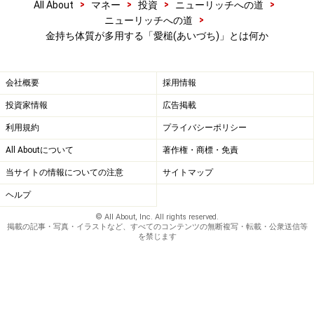
「部長にケツをまくってやったんですよ！」と言われれ
>
>
>
>
All About
マネー
投資
ニューリッチへの道
>
ニューリッチへの道
ば、オウム返しで、
金持ち体質が多用する「愛槌(あいづち)」とは何か
「えっ、部長にケツをまくった！」とやる。
「そう、そうしたら…」
「そうしたら…？」
会社概要
採用情報
投資家情報
広告掲載
相手は「自分の話をよく聞いてくれている」「自分の話
利用規約
プライバシーポリシー
を肯定してくれている」と映ります。ただし、あまりや
All Aboutについて
著作権・商標・免責
り過ぎると小バカにしている印象をあたえる可能性もあ
当サイトの情報についての注意
サイトマップ
るため、適宜ほかの相槌とうまく組み合わせるのがよい
ヘルプ
でしょう。
© All About, Inc. All rights reserved.
掲載の記事・写真・イラストなど、すべてのコンテンツの無断複写・転載・公衆送信等
を禁じます
「それで稼げる人間になれるかどうかなんて、単純過ぎ
る」と感じるかもしれません。しかし「情報」が集まっ
てくる人は、ほぼ例外なく聞き上手・相槌上手です。相
手が話す時間が長いほど、自分は情報を得られるもので