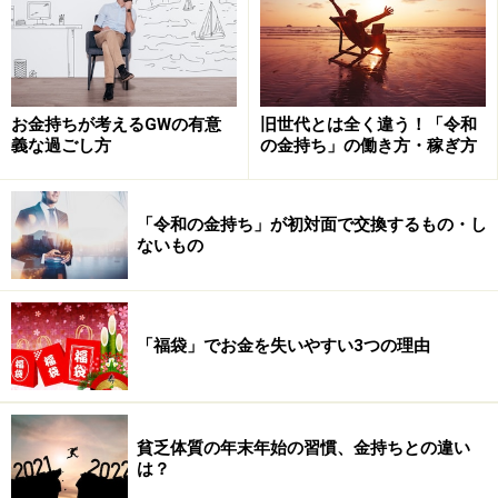
よく言われることですが、女性からの相談も、解決方法
をアドバイスしてはいけません。
「もう、今の会社、動きが遅くてイヤになっちゃう！」
お金持ちが考えるGWの有意
旧世代とは全く違う！「令和
「じゃ、上司に掛けあってみたら？」
義な過ごし方
の金持ち」の働き方・稼ぎ方
というのはNG。なぜなら、女性の相談というのはすでに
本人の中に答えが出ていて、ただそれを確認したい、正
「令和の金持ち」が初対面で交換するもの・し
しいのだと背中を押してもらいたいだけだからです。
ないもの
「もう、今の会社、動きが遅くてイヤになっちゃう！」
「そっか、それはムカつくよねえ。それでどうなりそう
「福袋」でお金を失いやすい3つの理由
なの？」
「うん、上司に直談判しようかと思ってるんだ」
「なるほど、やってみる価値はあるかもね」
貧乏体質の年末年始の習慣、金持ちとの違い
悩みや相談事を共有するというのは、二人の心理的距離
は？
感を近づける効果があります。だからこそ、これが男女