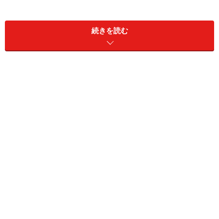
を促す言葉を継いでやることです。
続きを読む
たとえば誰かに「忙しい」と言われたとき、「大変っス
ね」「がんばってください」「休んだらいかがですか」
というのは人間心理がわかっていない人の反応です。忙
しいという人は、なぜ忙しいというのか？自分のことを
振り返ってみればわかるとおり、そのほとんどは自慢で
あり、かまってほしいということです。だから励ますの
ではなく、自尊心を突いてやればいい。