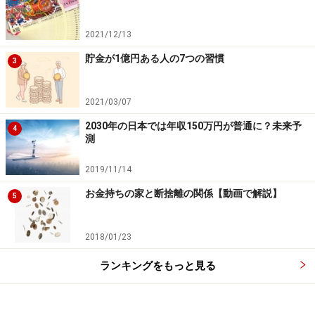
「ひいっ、それは怖いですね！」
「ふうん、なるほどね！」
2021/12/13
「へえー、それはすごいですね！」
貯金が1億円ある人の7つの習慣
「ほーっ！大したものですね！」
3
これでたいていの相手は自分から木に登ってくれます。
2021/03/07
返答に困ったら「ハヒフヘホ」と覚えておくとよいでし
2030年の日本では年収150万円が普通に？未来予
4
測
ょう。（ただし、目上の人には「ふうん」は多様しない
ほうがいいですが）
2019/11/14
お金持ちの家と断捨離の関係【動画で解説】
5
あるいは、口下手な人に有効な方法に、「オウム返し」
相槌があります。
2018/01/23
「皇居でホタルを見たんですよ」と言われれば、同じセ
リフを繰り返すだけ。
ランキングをもっと見る
「皇居でホタルですか！」
とやれば、難しい技術は必要ありません。