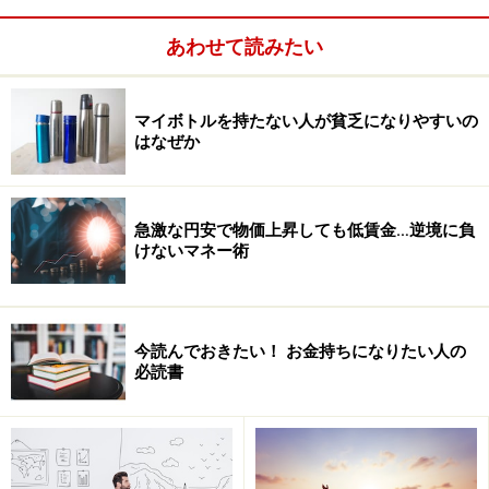
あわせて読みたい
マイボトルを持たない人が貧乏になりやすいの
はなぜか
「いや～でもすごいですよ、こんなに仕事を同時並行で
こなすなんて、なかなかできないですよ！」とやれば、
「言うほど楽じゃないんだよ」と言いながらも顔は笑顔
急激な円安で物価上昇しても低賃金…逆境に負
になっていくものです。
けないマネー術
愚痴も慰めたところでそう効果はありません。なぜな
ら、相手は聞いて欲しいだけの場合が多いからです。だ
今読んでおきたい！ お金持ちになりたい人の
から、「そう気を落とすなよ」というのは相手の欲しい
必読書
反応ではありません。「いや～、それは落ち込むよな
～、実はオレもそうだったんだ。」と共感してあげるの
です。