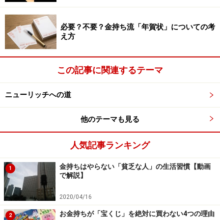
なら、二人が恋に落ちていくこのパターンが多いわけで
す。
必要？不要？金持ち流「年賀状」についての考
え方
リアクション大魔王になる
この記事に関連するテーマ
お金持ちでも貧乏人でも、一緒にいて楽しい人、好感が
ニューリッチへの道
持てる人とつきあいたいと思うものです。たまに自分に
厳しくしてくれる人がいいという人もいますが、むしろ
他のテーマも見る
例外でしょう。そうわかっているのであれば、どう反応
すれば相手が気持ちよくなるか自明です。
人気記事ランキング
金持ちはやらない「貧乏な人」の生活習慣【動画
「どう反応すればいいかわからない」という人には、
1
で解説】
「ハヒフヘホで相槌を打て」という昔ながらの教訓が役
にたちます。
2020/04/16
「はあ～っ、素敵ですね～！」
お金持ちが「宝くじ」を絶対に買わない4つの理由
2