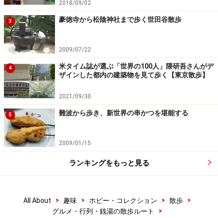
2018/09/02
豪徳寺から松陰神社まで歩く世田谷散歩
3
2009/07/22
米タイム誌が選ぶ「世界の100人」隈研吾さんがデ
4
ザインした都内の建築物を見て歩く【東京散歩】
2021/09/30
難波から歩き、新世界の串かつを堪能する
5
2009/01/15
ランキングをもっと見る
>
>
>
>
All About
趣味
ホビー・コレクション
散歩
>
グルメ・行列・銭湯の散歩ルート