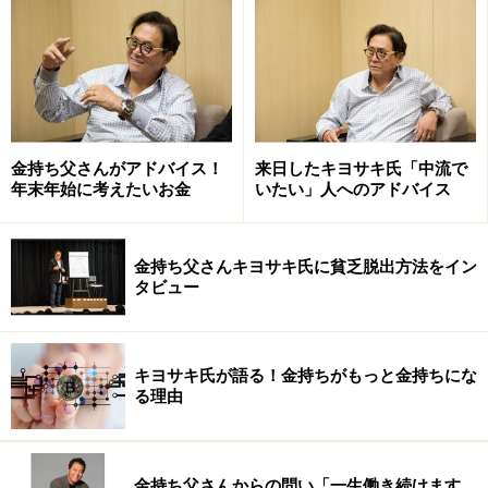
す。もしあなたが今、「お金が足りない」という悩みを
抱えているなら、そのような生活から脱出して経済的自
由を手に入れたいと思いませんか？
同じ悩むなら「お金がありすぎる」という問題で悩んで
金持ち父さんがアドバイス！
来日したキヨサキ氏「中流で
みませんか？
年末年始に考えたいお金
いたい」人へのアドバイス
そのためには、金持ち父さんがいつも言っていたように
金持ち父さんキヨサキ氏に貧乏脱出方法をイン
「お金について勉強しなければならない」のです。「会
タビュー
計」と「投資」について学び、「お金の流れ（キャッシ
ュフロー）を読む」ことができるようになる必要があり
ます。「資産」と「負債」の定義でもわかるように、金
キヨサキ氏が語る！金持ちがもっと金持ちにな
持ち父さんの言うお金の勉強の基本は、決して難しいも
る理由
のではありません。むしろ非常に単純化されたもので
す。でも、これを知っているといないでは大違いなので
金持ち父さんからの問い「一生働き続けます
す。