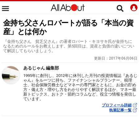
金持ち父さんロバートが語る「本当の資
産」とは何か
『金持ち父さん 貧乏父さん』の著者ロバート・キヨサキ氏が金持ちに
なるためのルールをお教えします。第5回目は、資産と負債の違いについ
て解説してもらいましょう。
更新日：
2017年06月06日
あるじゃん 編集部
1995年に創刊し、2012年に休刊した月刊の投資情報誌『あるじ
ゃん』をルーツに持ち、ファイナンシャルプランナー、税理
士、社会保険労務士などマネーの専門家とともに、お金の貯め
方・備え方・増やし方をわかりやすく解説するほか、マネー最
新トピックス、おトク・節約コラムなど、役立つ情報を発信し
ています。
プロフィール詳細
執筆記事一覧