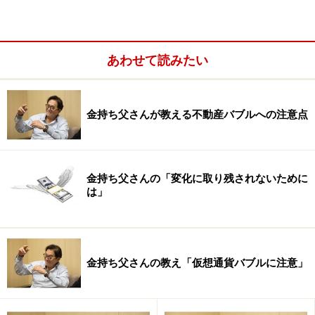
いつも「お金が足りない」という問題で悩んでいます。
金持ちは、何が本当の「資産」なのかを知っています。
ファイナンシャル・リテラシーを身に付けているので、
あわせて読みたい
数字から「お金の物語」を読み解き、本当の資産を買
い、富を増やし続けることができます。
金持ち父さんが教える不動産バブルへの注意点
金持ちは、何らかの理由で働けなくなっても心配ありま
せん。彼らの代わりにお金が働いてお金を生んでくれる
のですから。もし彼らに悩みがあるとすれば、それは
金持ち父さんの「変化に取り残されないために
は」
「お金がありすぎる」ということでしょう。金持ちの仕
事は、富を管理して持ち続けることなのです。
買った「資産」が毎月生み出すお金の額が、毎月の支出
金持ち父さんの教え「仮想通貨バブルに注意」
を超えている状態を、私は「経済的自由」を手に入れた
状態と呼んでいます。働きたければ働き続けてもいいの
ですが、もうお金のために働く必要がなくなるからで