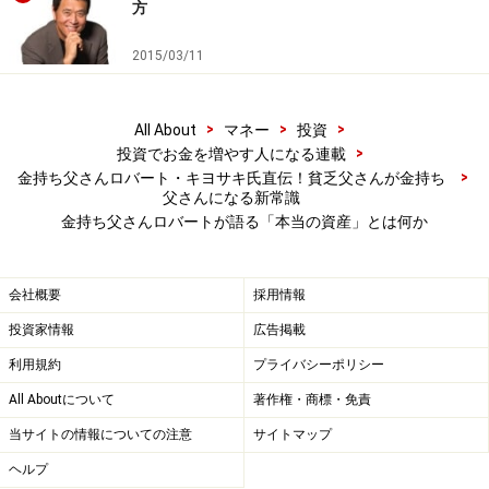
お金教育の一環として『キャッシュフローゲーム』を開
方
発した。
2015/03/11
「金持ち父さん」日本オフィシャルサイト
http://www.richdad-jp.com/
>
>
>
All About
マネー
投資
>
投資でお金を増やす人になる連載
>
金持ち父さんロバート・キヨサキ氏直伝！貧乏父さんが金持ち
父さんになる新常識
※記事内容は執筆時点のものです。最新の内容をご確認くださ
金持ち父さんロバートが語る「本当の資産」とは何か
い。
会社概要
採用情報
投資家情報
広告掲載
利用規約
プライバシーポリシー
All Aboutについて
著作権・商標・免責
当サイトの情報についての注意
サイトマップ
ヘルプ