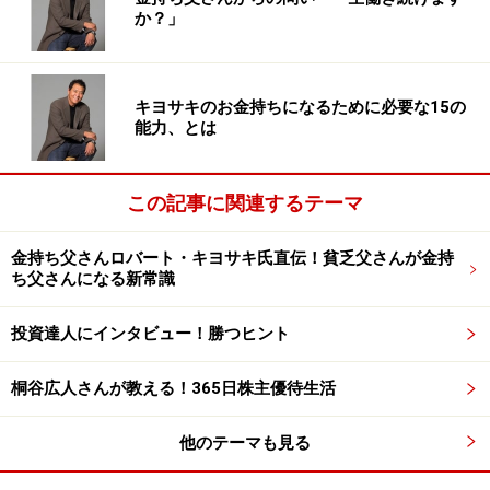
か？」
日本でも株式投資など、初めて投資にチャレンジする人
が増えていると聞いています。行動することは良いこと
キヨサキのお金持ちになるために必要な15の
です。でもまず、あなた自身のお金の教育に投資してく
能力、とは
ださい。車を運転したい人は、教習所で教育を受けて免
許を取り、ハンドルのついた車、つまり自分でコントロ
この記事に関連するテーマ
ールできる車を買い、保険もかけます。ところが投資と
なると、教育も受けず、コントロールする術も持たず、
金持ち父さんロバート・キヨサキ氏直伝！貧乏父さんが金持
保険もかけない状態で投資する人があまりにも多いのに
ち父さんになる新常識
驚かされます。まずはお金について自分自身を教育する
投資達人にインタビュー！勝つヒント
ことです。
桐谷広人さんが教える！365日株主優待生活
お金について楽しく学びましょう。そして金持ちになる
ために行動してみましょう。
他のテーマも見る
★第6回は、お金の物語を表す「財務諸表」と「お金の