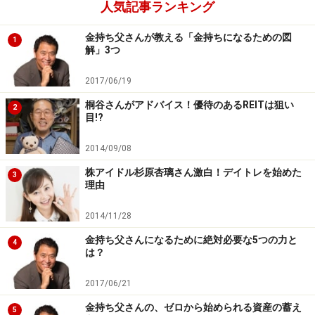
人気記事ランキング
流れ」について解説します
金持ち父さんが教える「金持ちになるための図
1
解」3つ
★第1回目から復習したい方はコチラへ！
「貧乏父さんが金持ち父さんに変わる新常識連載」
2017/06/19
桐谷さんがアドバイス！優待のあるREITは狙い
2
目!?
2014/09/08
株アイドル杉原杏璃さん激白！デイトレを始めた
3
理由
ロバート・キヨサキ氏
2014/11/28
投資家、ビジネスマン、ベストセラー作家。著書『金持
ち父さん 貧乏父さん』にて金持ちがお金について自分
金持ち父さんになるために絶対必要な5つの力と
4
は？
の子供たちに教えていること、中流以下の人たちが教え
ていないことを明かす。労働所得(給料)で生きるのでは
2017/06/21
なく、お金がお金を稼ぎ出す不労所得の重要性を説き、
金持ち父さんの、ゼロから始められる資産の蓄え
5