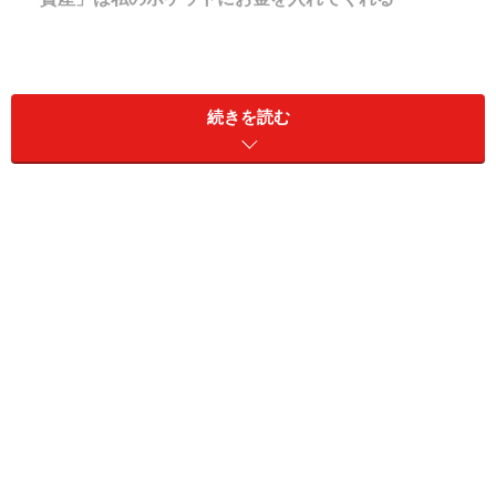
「負債」は私のポケットからお金をとっていく
続きを読む
「たったこれだけ？」と思われるかもしれませんが、金
持ちになりたい人が知らなくてはいけない定義は、まさ
にこれだけです。金持ちになりたいなら、「本当の資産
を買うこと」に一生懸命になってください。中流以下の
ままでいたいなら、あるいは貧乏になりたければ、負債
を買い続ければいいだけです。
中流以下の多くの人は、「資産」だと思って「負債」を
買い込んでいます。ふつうの家庭の80％は、お金のため
に毎日働いています。給料から給料へと食いつなぐ生活
を続け、自分のポケットからお金をとっていく物のため
に借金漬けになっています。