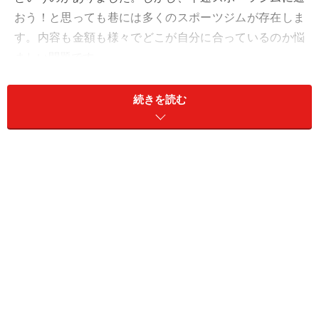
おう！と思っても巷には多くのスポーツジムが存在しま
す。内容も金額も様々でどこが自分に合っているのか悩
ましい問題です。
そんな時は、見学や体験を申し込んでみましょう。雰囲
続きを読む
気やスタッフやトレーナーの対応など感じ取れることは
多くあるはずです。
私自身、スポーツジムに通う前に2つのスポーツジムに
体験を申込みました。第1候補だったスポーツジムは設
備は良いのですが、雰囲気や客層、トレーナーの対応が
いまいちでした。