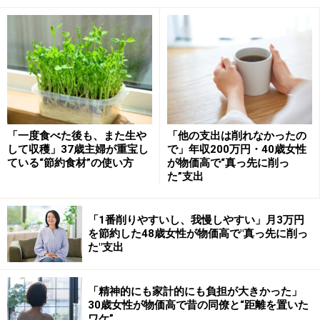
スポーツジムに通う事でどんな自分になり
たいのですか？
一番最初に3カ月後、半年後にどんな自分になりたいの
か？とトレーナーに質問されました。具体的に体重が何
「一度食べた後も、また生や
「他の支出は削れなかったの
キロで……という事など色々話しながらも、結果的に自分
して収穫」37歳主婦が重宝し
で」年収200万円・40歳女性
ている“節約食材”の使い方
が物価高で“真っ先に削っ
で気付いた事は、「私は健康や女性らしい美しさが維持
た”支出
ができるライフスタイルにしたい」と心底感じている事
に気付きました。
「1番削りやすいし、我慢しやすい」月3万円
を節約した48歳女性が物価高で"真っ先に削っ
今でもそうですが、メタボになりつつあった自分の体を
た"支出
スリムに戻すにはすごくきついです（涙）自分の体がど
れだけ衰えていたのか実感し、体を動かすことが心地よ
「精神的にも家計的にも負担が大きかった」
30歳女性が物価高で昔の同僚と“距離を置いた
いというより今はまだとてもきつく疲れる日々です。し
ワケ”