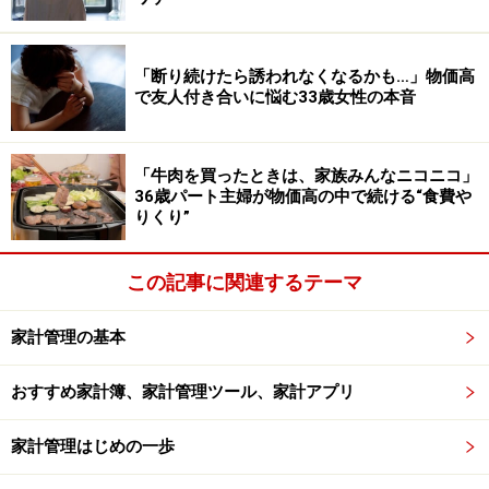
かし、発見も多く、体のメカニズムなど学ぶことが多く
あり新鮮で楽しくもあります。
「断り続けたら誘われなくなるかも…」物価高
で友人付き合いに悩む33歳女性の本音
取りあえず色んな節約法をとことん試してみて、自分な
りの節約生活を息を吸って吐くように自然にできるよう
になったように、自分なりの健康や女性らしい美しさを
「牛肉を買ったときは、家族みんなニコニコ」
維持する事がライフスタイルとして組み込まれた生活が
36歳パート主婦が物価高の中で続ける“食費や
りくり”
できるようになるのではと感じています。それまではし
っかりスポーツジムに通っていきたいです。
この記事に関連するテーマ
スポーツジムに申し込むまでは「そもそもスポーツジム
家計管理の基本
に通う時間」があるのか？という心配もありましたが、
スポーツジムと仕事と家事のバランスをとるような生活
おすすめ家計簿、家計管理ツール、家計アプリ
にシフトするので問題ありませんでした。
家計管理はじめの一歩
反対に「時間やお金を使わなくても自宅でできることが