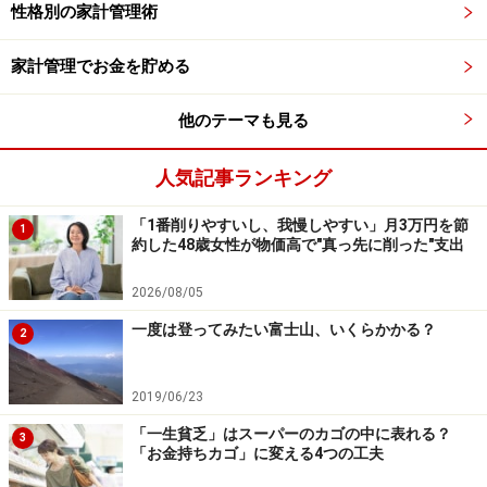
ある」と思っていると、これまでのメタボまっしぐらの
性格別の家計管理術
生活が続いていたとも想像されます。今年最初に「スポ
家計管理でお金を貯める
ーツジムに通う」という目標設定があったおかげで通い
だすことができました。そこでまた新たに生まれた「私
他のテーマも見る
は健康や女性らしい美しさが維持ができるライフスタイ
ルにしたい」という達成させたい生き方に気付いたの
人気記事ランキング
で、ブレることはないでしょう。
「1番削りやすいし、我慢しやすい」月3万円を節
1
約した48歳女性が物価高で"真っ先に削った"支出
これまで「お金」にまつわる本を何百冊と読んできまし
たが、豊かな人ほど、フィットネスやゴルフやテニスな
2026/08/05
ど、運動をする習慣があります。体が資本である事をよ
一度は登ってみたい富士山、いくらかかる？
2
く理解しているからですね。従ってタバコやお酒をスト
レスのはけ口にすることもありません。また、適度な運
2019/06/23
動は脳を活発化させ良いアイデアが生まれやすいとも言
「一生貧乏」はスーパーのカゴの中に表れる？
います。実年齢より若々しく見えるのもそういった事が
3
「お金持ちカゴ」に変える4つの工夫
理由として挙げられるでしょう。