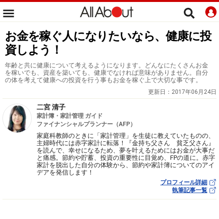
お金を稼ぐ人になりたいなら、健康に投
資しよう！
年齢と共に健康について考えるようになります。どんなにたくさんお金
を稼いでも、資産を築いても、健康でなければ意味がありません。自分
の体を考えて健康への投資を行う事もお金を稼ぐ上で大切な事です。
更新日：
2017年06月24日
二宮 清子
家計簿・家計管理 ガイド
ファイナンシャルプランナー（AFP）
家庭科教師のときに「家計管理」を生徒に教えていたものの、
主婦時代には赤字家計に転落！『金持ち父さん 貧乏父さん』
を読んで、幸せになるため、夢を叶えるためにはお金が大事だ
と痛感。節約や貯蓄、投資の重要性に目覚め、FPの道に。赤字
家計を脱出した自分の体験から、節約や家計簿についてのアイ
デアを発信します！
プロフィール詳細
執筆記事一覧