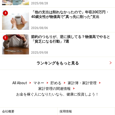
2025/08/28
毎年の健康診断は怠ることなく必ず行きましょう。健康
「他の支出は削れなかったので」年収200万円・
4
であれば健康を確認し、悪い所が見つかれば治すことが
40歳女性が物価高で“真っ先に削った”支出
できます。健康が確認できれば安心して色んなことにチ
2026/08/06
ャレンジできますね。
節約のつもりが、逆に損してる？物価高でやると
5
「貧乏になる行動」7選
年齢を重ねる毎に輝く女性でありたい
2025/09/08
ランキングをもっと見る
また女性だからこそ美しくありたいとも願います。年齢
は重ねても、年齢に合った美しさというものを持ちたい
ですね。女性の年齢を宝石の「カラット」に例えて30カ
>
>
>
>
All About
マネー
貯める
家計簿・家計管理
ラット、40カラット、50カラットと数え方があります。
>
家計管理の関連情報
ひとつ年を重ねる ごとに輝いていけるというような女性
お金を稼ぐ人になりたいなら、健康に投資しよう！
でありたい、外見だけでなく心も強くしなやかに美しく
ありたいと心から感じます。
会社概要
採用情報