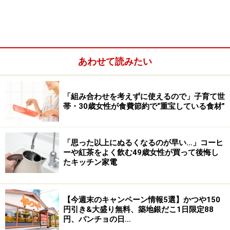
あわせて読みたい
「組み合わせを考えずに使えるので」子育て世
帯・30歳女性が食費節約で“重宝している食材”
第2候補のスポーツジムは雰囲気も良く、体験の私にも
トレーナーが丁寧に筋トレの方法など教えてくださり、
「思った以上にぬるくなるのが早い…」コーヒ
ーや紅茶をよく飲む49歳女性が買って後悔し
安心して通えそうだと感じました。更に友人が通ってい
たキッチン家電
たこともあり、紹介割引が合ったりと、体験して得るモ
ノは多かったと感じました。第1候補のスポーツジムに
【今週末のキャンペーン情報5選】かつや150
体験せずに入会していたら、入会金や年会費など無駄に
円引き&大盛り無料、築地銀だこ1日限定88
なったかもしれません。定期的に通うからこそ、良い気
円、パンチョの日…
分で通えるところがいいですね。