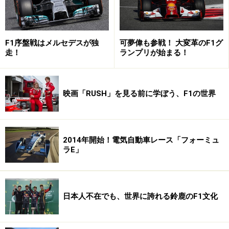
さすがF1と言える信頼性。完走率は高い。
今シーズンのウインターテストは様々なトラブルでテス
F1序盤戦はメルセデスが独
可夢偉も参戦！ 大変革のF1グ
走！
ランプリが始まる！
トをまともに走れないマシンが相次ぎ、大混乱のシーズ
ン開幕が予想されていた。レース中の燃料の制限もあ
り、全車リタイアも!? という話題まで登場するほどのバ
映画「RUSH」を見る前に学ぼう、F1の世界
タバタぶりでの開幕だったが、開幕戦オーストラリアGP
では22台中14台が完走を果たし（1台は失格）、第2戦以
降の完走率はどんどん高くなっている。心配された新パ
2014年開始！電気自動車レース「フォーミュ
ワーユニットのトラブルも開幕から2戦では頻発したも
ラE」
のの、第3戦以降はほぼ昨年並みの信頼性を取り戻して
いる。あれだけのバタバタぶりからの改善は驚くばかり
だ。
日本人不在でも、世界に誇れる鈴鹿のF1文化
ルイス・ハミルトン 【写真：Daimler】