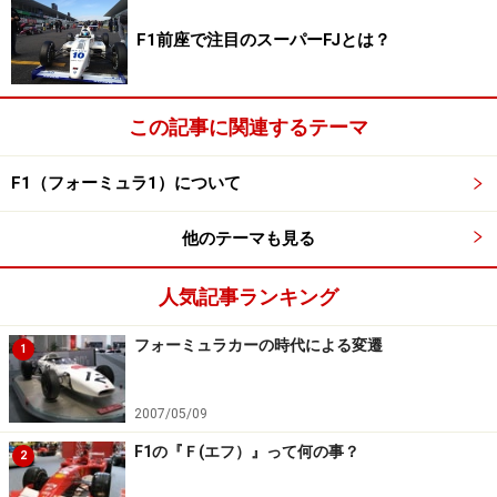
特に「メルセデス」「レッドブル」「フェラーリ」「マ
F1前座で注目のスーパーFJとは？
クラーレン」など大規模チームのマシントラブルの少な
さは際立っており、レースでは開幕戦で「メルセデス」
この記事に関連するテーマ
のハミルトンと「レッドブル」のベッテルがエンジント
ラブルに見舞われた以外は動力系のトラブルによるリタ
F1（フォーミュラ1）について
イアがほとんどない。そのため、「マルーシャ」「ケー
タハム」などの下位チームがポイントを獲得できるチャ
他のテーマも見る
ンスは訪れず、序盤戦で印象的な波乱やジャイアントキ
リングはほとんど起こらなかった。
人気記事ランキング
ただ、メルセデスのパワーユニットを搭載する「フォー
フォーミュラカーの時代による変遷
1
スインディア」と「ウィリアムズ」は昨年から大きな進
歩を見せてランキング上位を獲得。一方で昨年ランキン
2007/05/09
グ4位の「ロータス」は開幕から4戦でノーポイント。第
F1の『Ｆ(エフ）』って何の事？
2
5戦スペインGPでようやくグロージャンが8位入賞を果た