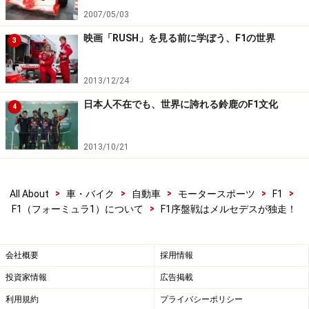
すことができたが、昨年比ではかなりの絶不調なのが何
2007/05/03
とも残念だ。波乱が少ないことで、パワーユニットの仕
映画「RUSH」を見る前に学ぼう、F1の世界
上がり具合、チームの規模、財政面、内情をひっくるめ
3
た現在の状況がそのままランキングに表れた格好といえ
る。
2013/12/24
日本人不在でも、世界に誇れる鈴鹿のF1文化
4
※記事内容は執筆時点のものです。最新の内容をご確認くださ
い。
2013/10/21
次のページへ
1
/
2
>
>
>
>
>
All About
車・バイク
自動車
モータースポーツ
F1
>
F1（フォーミュラ1）について
F1序盤戦はメルセデスが独走！
会社概要
採用情報
投資家情報
広告掲載
利用規約
プライバシーポリシー