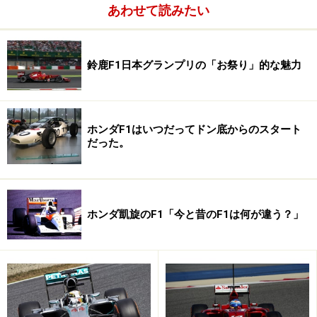
ン・ホンダのアイルトン・セナが奇跡の優勝を飾り、開
あわせて読みたい
幕からの連勝を５回でストップさせたが、果たして次戦
モナコGPで彼らを止めることができるチームはあるだろ
鈴鹿F1日本グランプリの「お祭り」的な魅力
うか？
ホンダF1はいつだってドン底からのスタート
だった。
ホンダ凱旋のF1「今と昔のF1は何が違う？」