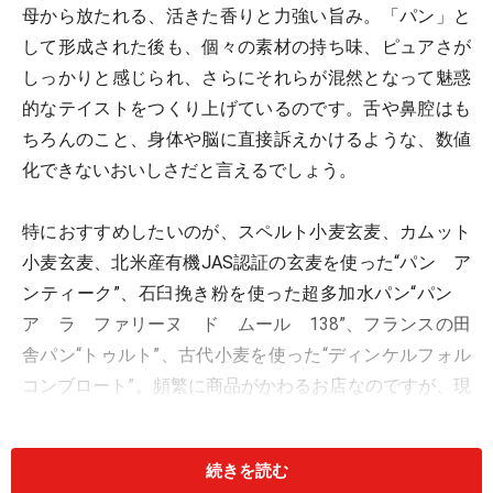
母から放たれる、活きた香りと力強い旨み。「パン」と
して形成された後も、個々の素材の持ち味、ピュアさが
しっかりと感じられ、さらにそれらが混然となって魅惑
的なテイストをつくり上げているのです。舌や鼻腔はも
ちろんのこと、身体や脳に直接訴えかけるような、数値
化できないおいしさだと言えるでしょう。
特におすすめしたいのが、スペルト小麦玄麦、カムット
小麦玄麦、北米産有機JAS認証の玄麦を使った“パン ア
ンティーク”、石臼挽き粉を使った超多加水パン“パン
ア ラ ファリーヌ ド ムール 138”、フランスの田
舎パン“トゥルト”、古代小麦を使った“ディンケルフォル
コンブロート”。頻繁に商品がかわるお店なのですが、現
時点ではこれらが私の中での四天王です。
続きを読む