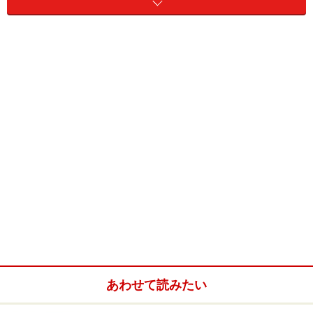
※記事内容は執筆時点のものです。最新の内容をご確認くださ
い。
※メニューや料金などのデータは、取材時または記事公開時点で
の内容です。
あわせて読みたい