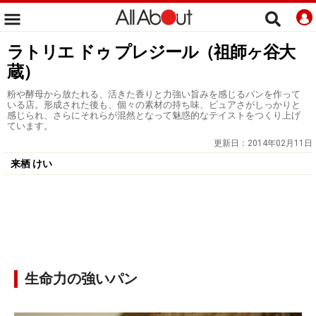
ラトリエ ドゥ プレジール（祖師ヶ谷大
蔵）
粉や酵母から放たれる、活きた香りと力強い旨みを感じるパンを作って
いる店。形成された後も、個々の素材の持ち味、ピュアさがしっかりと
感じられ、さらにそれらが混然となって魅惑的なテイストをつくり上げ
ています。
更新日：
2014年02月11日
来栖 けい
生命力の強いパン