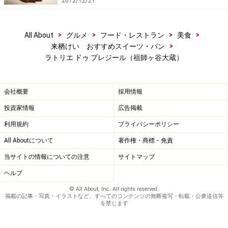
2012/12/21
>
>
>
>
All About
グルメ
フード・レストラン
美食
>
来栖けい おすすめスイーツ・パン
ラトリエ ドゥ プレジール（祖師ヶ谷大蔵）
会社概要
採用情報
投資家情報
広告掲載
利用規約
プライバシーポリシー
All Aboutについて
著作権・商標・免責
当サイトの情報についての注意
サイトマップ
ヘルプ
© All About, Inc. All rights reserved.
掲載の記事・写真・イラストなど、すべてのコンテンツの無断複写・転載・公衆送信等
を禁じます