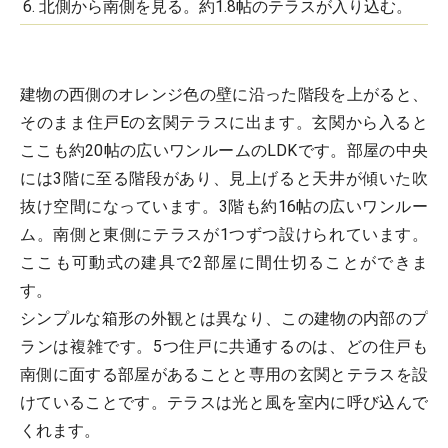
6. 北側から南側を見る。約1.8帖のテラスが入り込む。
建物の西側のオレンジ色の壁に沿った階段を上がると、
そのまま住戸Eの玄関テラスに出ます。玄関から入ると
ここも約20帖の広いワンルームのLDKです。部屋の中央
には3階に至る階段があり、見上げると天井が傾いた吹
抜け空間になっています。3階も約16帖の広いワンルー
ム。南側と東側にテラスが1つずつ設けられています。
ここも可動式の建具で2部屋に間仕切ることができま
す。
シンプルな箱形の外観とは異なり、この建物の内部のプ
ランは複雑です。5つ住戸に共通するのは、どの住戸も
南側に面する部屋があることと専用の玄関とテラスを設
けていることです。テラスは光と風を室内に呼び込んで
くれます。