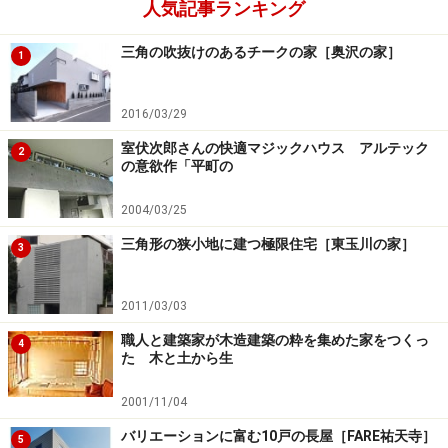
人気記事ランキング
三角の吹抜けのあるチークの家［奥沢の家］
1
2016/03/29
室伏次郎さんの快適マジックハウス アルテック
2
の意欲作「平町の
2004/03/25
三角形の狭小地に建つ極限住宅［東玉川の家］
3
2011/03/03
職人と建築家が木造建築の粋を集めた家をつくっ
4
た 木と土から生
2001/11/04
バリエーションに富む10戸の長屋［FARE祐天寺］
5