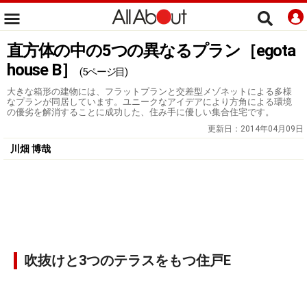
直方体の中の5つの異なるプラン［egota
house B］
(5ページ目)
大きな箱形の建物には、フラットプランと交差型メゾネットによる多様
なプランが同居しています。ユニークなアイデアにより方角による環境
の優劣を解消することに成功した、住み手に優しい集合住宅です。
更新日：
2014年04月09日
川畑 博哉
吹抜けと3つのテラスをもつ住戸E