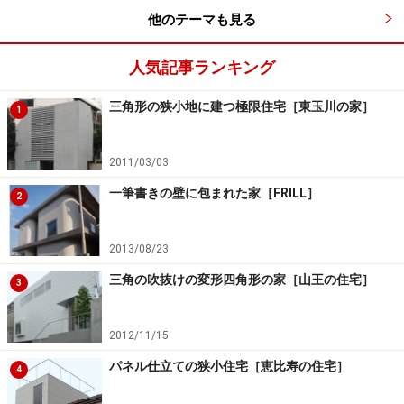
他のテーマも見る
人気記事ランキング
三角形の狭小地に建つ極限住宅［東玉川の家］
1
2011/03/03
一筆書きの壁に包まれた家［FRILL］
2
2013/08/23
三角の吹抜けの変形四角形の家［山王の住宅］
3
2012/11/15
パネル仕立ての狭小住宅［恵比寿の住宅］
4