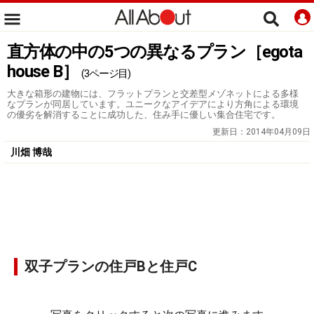
直方体の中の5つの異なるプラン［egota
house B］
(3ページ目)
大きな箱形の建物には、フラットプランと交差型メゾネットによる多様
なプランが同居しています。ユニークなアイデアにより方角による環境
の優劣を解消することに成功した、住み手に優しい集合住宅です。
更新日：
2014年04月09日
川畑 博哉
双子プランの住戸Bと住戸C