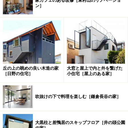
家カフェのある改修［東村山のリノベーショ
ン］
丘の上の眺めの良い木造の家
大窓と屋上で内と外を繋げた
［日野の住宅］
小住宅［屋上のある家］
吹抜けの下で料理を楽しむ［鎌倉長谷の家］
大黒柱と差鴨居のスキップフロア［井の頭公園
の家］