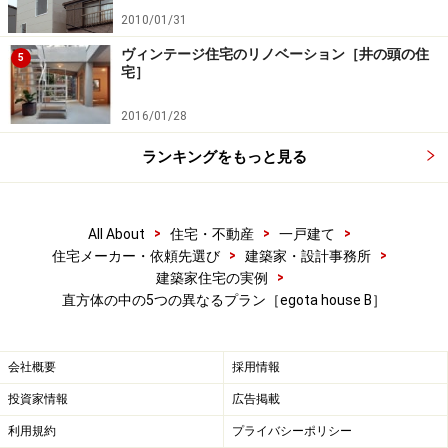
2010/01/31
ヴィンテージ住宅のリノベーション［井の頭の住
5
宅］
2016/01/28
ランキングをもっと見る
>
>
>
All About
住宅・不動産
一戸建て
>
>
住宅メーカー・依頼先選び
建築家・設計事務所
>
建築家住宅の実例
直方体の中の5つの異なるプラン［egota house B］
会社概要
採用情報
投資家情報
広告掲載
利用規約
プライバシーポリシー