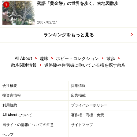
落語「黄金餅」の世界を歩く、古地図散歩
5
2007/02/27
ランキングをもっと見る
>
>
>
>
All About
趣味
ホビー・コレクション
散歩
>
散歩関連情報
道路脇や住宅街に咲いている桜を探す散歩
会社概要
採用情報
投資家情報
広告掲載
利用規約
プライバシーポリシー
All Aboutについて
著作権・商標・免責
当サイトの情報についての注意
サイトマップ
ヘルプ