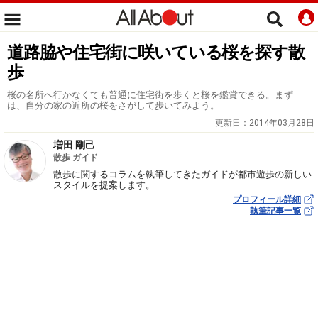
道路脇や住宅街に咲いている桜を探す散
歩
桜の名所へ行かなくても普通に住宅街を歩くと桜を鑑賞できる。まず
は、自分の家の近所の桜をさがして歩いてみよう。
更新日：
2014年03月28日
増田 剛己
散歩 ガイド
散歩に関するコラムを執筆してきたガイドが都市遊歩の新しい
スタイルを提案します。
プロフィール詳細
執筆記事一覧