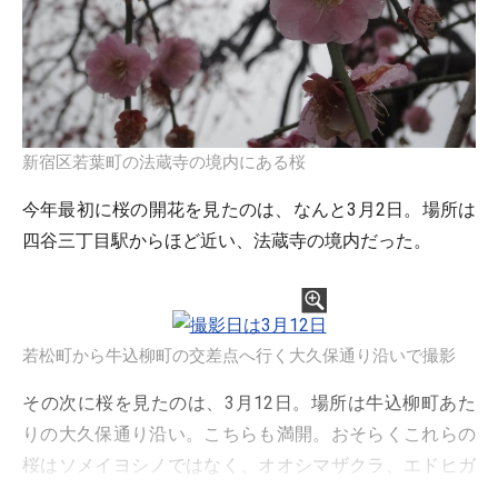
新宿区若葉町の法蔵寺の境内にある桜
今年最初に桜の開花を見たのは、なんと3月2日。場所は
四谷三丁目駅からほど近い、法蔵寺の境内だった。
若松町から牛込柳町の交差点へ行く大久保通り沿いで撮影
その次に桜を見たのは、3月12日。場所は牛込柳町あた
りの大久保通り沿い。こちらも満開。おそらくこれらの
桜はソメイヨシノではなく、オオシマザクラ、エドヒガ
ン、河津桜といった種類ではないだろうか。ソメイヨシ