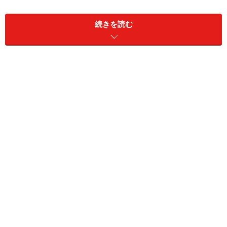
ノに比べて、花の色が濃く、咲いている期間も一ヶ月と
続きを読む
長いのが特徴だ。
※記事内容は執筆時点のものです。最新の内容をご確認くださ
い。
次のページへ
1
/
4