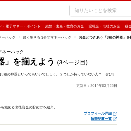
ド・電子マネー・ポイント
結婚・出産・教育のお金
退職金・老後のお金
税
ネーハック
賢く生きる 3分間マネーハック
お金とつきあう「3種の神器」を
マネーハック
器」を揃えよう
(3ページ目)
は3種の神器といってもいいでしょう。２つしか持っていない人？ ぜひ3
更新日：2014年03月25日
から始める老後資金の貯め方を紹介。
プロフィール詳細
執筆記事一覧