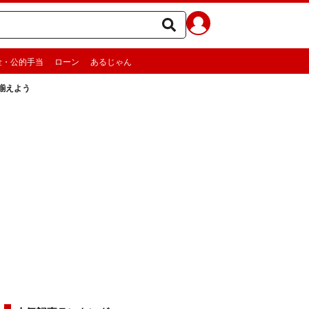
金・公的手当
ローン
あるじゃん
揃えよう