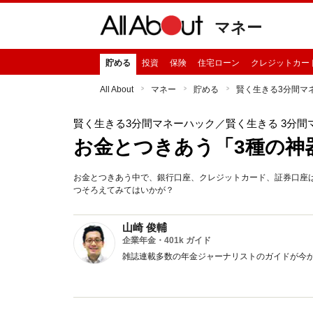
マネー
貯める
投資
保険
住宅ローン
クレジットカー
All About
マネー
貯める
賢く生きる3分間マ
賢く生きる3分間マネーハック
／賢く生きる 3分間
お金とつきあう「3種の神
お金とつきあう中で、銀行口座、クレジットカード、証券口座
つそろえてみてはいかが？
山崎 俊輔
企業年金・401k ガイド
雑誌連載多数の年金ジャーナリストのガイドが今