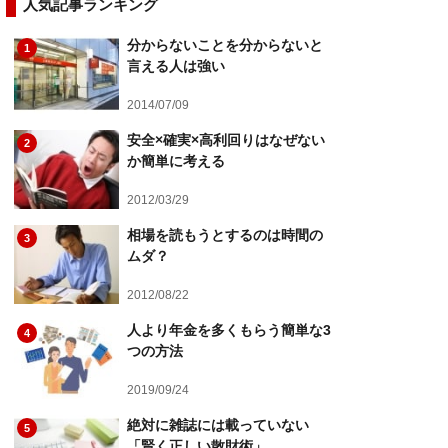
人気記事ランキング
分からないことを分からないと
1
言える人は強い
2014/07/09
安全×確実×高利回りはなぜない
2
か簡単に考える
2012/03/29
相場を読もうとするのは時間の
3
ムダ？
2012/08/22
人より年金を多くもらう簡単な3
4
つの方法
2019/09/24
絶対に雑誌には載っていない
5
「賢く正しい散財術」