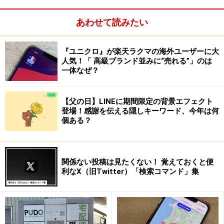
合いたい、情報を共有したいというニーズも高くなって
あわせて読みたい
います。こうしたトピックを限定してかた、これまで
mixiを始め、Google+
『ユニクロ』が楽天ラクマの海外ユーザーに大
（https://plus.google.com/communities?hl=ja）、
人気！「 高級ブランド並みに“売れる”」のは
LINE（http://cafe.naver.jp/）などがそれぞれコミュニテ
一体なぜ？
ィを用意していましたが、mixiはサービスそのものが停
滞していますし、Google+のコミュニティも今ひとつ盛
【父の日】LINEに期間限定の背景エフェクト
り上がりをかいていますし、LINEのコミュニティである
登場！感謝を伝える隠しキーワード、今年は何
個ある？
cafeは2014年6月末でサービス終了が決まっています。
関係ない投稿は見たくない！ 覚えておくと便
利なX（旧Twitter）「検索コマンド」集