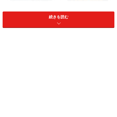
続きを読む
PS4のゲームのプレイ情報をFacebookやTwitterにシェアで
きる
つまりFacebook、Twitterは広くいろいろな人とつなが
り、情報を交換する場所として定着しているだけでな
く、他のデバイスやサービスをシェアする共通の場所に
もなっているのです。
プラットフォーム主体のコミュニティが盛
り上がらない理由
FacebookやTwitterが共通の基盤となる一方で、自分の
興味・関心の高い事柄についてもっと深く、コアに語り