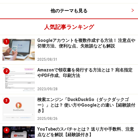
す。例えば、最近テレビCMを放映するなど積極的なプロ
他のテーマも見る
モーションをしかけているファッションコーディネイト
アプリの「
WEAR
」。CMではユーザー数100万人とうた
人気記事ランキング
っています。FacebookやTwitterのユーザー数から見れ
ば少ないですが、ファッションに興味があり、購買意欲
Googleアカウントを複数作成する方法！ 注意点や
1
も高い人達が集まり、情報を交換したり実際に購入した
切替方法、便利な点、失敗談なども解説
りしています。
2025/08/31
Amazonで領収書を発行する方法とは？ 宛名指定
スマートフォンの普及によって、その持ち主が自分の興
2
やPDF作成、印刷方法
味・関心の高いテーマをアプリを使って楽しむという、
これまでとは異なる情報の共有体験が生まれています。
2023/09/28
ファッション、料理、音楽、スポーツなど特化したテー
検索エンジン「DuckDuckGo（ダックダックゴ
3
ー）」とは？ 使い方やGoogleとの違い【経験談付
マのコミュニティがいくつも生まれ、ユーザーは自分の
き】
好きなコミュニティを選んでそこで時間を費やすように
2025/08/26
なっています。これらのテーマに特化したアプリは、
YouTubeのスパチャとは？ 送り方や手数料、注意
4
FacebookやTwitterのような万人受けするプラットフォ
点などを解説【経験談付き】