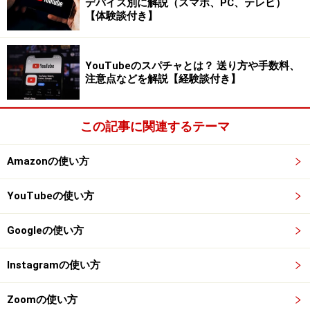
デバイス別に解説（スマホ、PC、テレビ）
【体験談付き】
しまったのです。
オンラインのコミュニティを運営するには、特に立ち上
YouTubeのスパチャとは？ 送り方や手数料、
げ当初はユーザー同士の交流が活発になるように、管理
注意点などを解説【経験談付き】
人が積極的に投稿をし、ユーザーのフォローをし、コミ
ュニケーションが生まれやすい雰囲気を作る努力をしな
この記事に関連するテーマ
いといけません。しかし、そこまでやる気のあるユーザ
ーはほとんどいないのです。
Amazonの使い方
YouTubeの使い方
10万人単位のコミュニティがスマホアプリ
で生まれる
Googleの使い方
Instagramの使い方
プラットフォーム主体のコミュニティから今、アプリ主
体のコミュニティがたくさん生まれ盛り上がっていま
Zoomの使い方