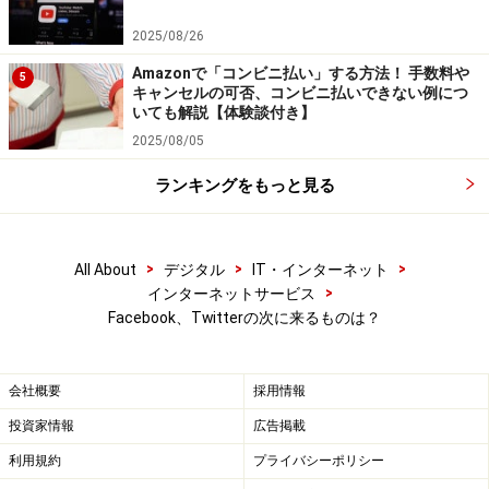
ームにはならず、またコミュニティの寿命も短い形で入
2025/08/26
れ替わっていくでしょう。
Amazonで「コンビニ払い」する方法！ 手数料や
5
キャンセルの可否、コンビニ払いできない例につ
手軽に自分の関心を追える場所はスマホアプリの小さな
いても解説【体験談付き】
コミュニティになり、FacebookやTwitterはそれ以外の
2025/08/05
情報を交換する場所になっています。
ランキングをもっと見る
>
>
>
All About
デジタル
IT・インターネット
>
インターネットサービス
Facebook、Twitterの次に来るものは？
※記事内容は執筆時点のものです。最新の内容をご確認くださ
い。
会社概要
採用情報
※OSやアプリ、ソフトのバージョンによっては画面表示、操作方
法が異なる可能性があります。
投資家情報
広告掲載
利用規約
プライバシーポリシー