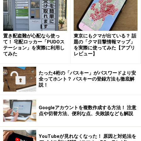
置き配盗難が心配なら使っ
東京にもクマが出ている？ 話
て！ 宅配ロッカー「PUDOス
題の「クマ目撃情報マップ」
テーション」を実際に利用し
を実際に使ってみた【アプリ
プラットフォームのコミュニティが盛り上がらない理由
てみた
レビュー】
は、誰でもコミュニティを作るだけならできますが、コ
ミュニティを運営するスキルを持つ人は少ないことにあ
たった4桁の「パスキー」がパスワードより安
ります。
全ってホント？ パスキーの登録方法も徹底解
説！
例えば、LINE cafeでは、一ユーザーがコミュニティを作
っても、メンバーを何人か集め、投稿をいくつかしただ
Googleアカウントを複数作成する方法！ 注意
点や切替方法、便利な点、失敗談なども解説
けで満足してしまい、数日後にはコミュニティに対する
モチベーションを失い、管理人ですらそのコミュニティ
にアクセスしなくなってしまうという状況が見受けられ
YouTubeが見れなくなった！ 原因と対処法を
ました。よって廃墟のようなコミュニティが量産されて