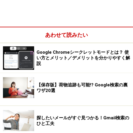
あわせて読みたい
Google Chromeシークレットモードとは？ 使
い方とメリット／デメリットを分かりやすく解
説
「設定」をクリックします。
【保存版】荷物追跡も可能!? Google検索の裏
「ログイン」箇所の「同期の詳細設定」が「すべて
ワザ20選
同期する」に設定する。
PC側の設定は以上です。
探したいメールがすぐ見つかる！Gmail検索の
ひと工夫