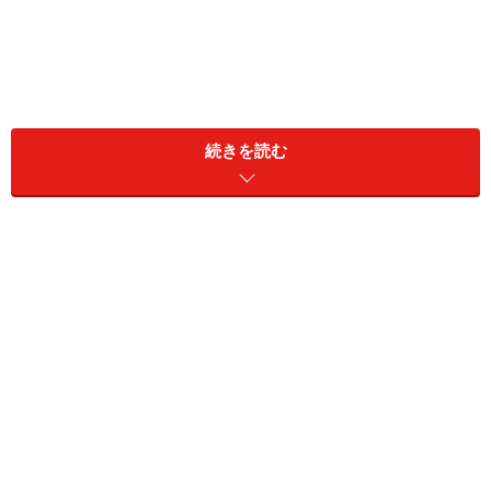
最初に Chromeアプリのダウンロード
続きを読む
Chromeアプリのダウンロードは
こちら
からできます。
PC側の設定
ツールバー右端にある「三本矢印」をクリックしま
す。
Chromeにログインをクリックします。
メインで使用しているGoogleアカウントでログイン
します。