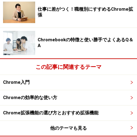
す。
仕事に差がつく！職種別にすすめるChrome拡
張
おわりに
いかがだったでしょうか。今回はiPhoneとChromeのブッ
Chromebookの特徴と使い勝手でよくあるQ＆
クマークを同期する方法をご紹介しました。参考にして
A
いただければ幸いです。本記事を読んで、少しでも役に
立ったと思いましたら「はてブ」「Twitter」
この記事に関連するテーマ
「Facebook」のボタンをクリックして多くの皆様にこの
記事をシェアして頂けると励みになります！
Chrome入門
※記事内容は執筆時点のものです。最新の内容をご確認くださ
い。
Chromeの効率的な使い方
※OSやアプリ、ソフトのバージョンによっては画面表示、操作方
法が異なる可能性があります。
Chrome拡張機能の選び方とおすすめ拡張機能
【編集部おすすめの購入サイト】
他のテーマも見る