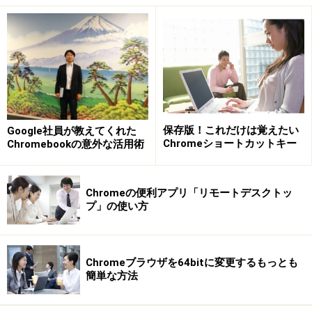
iPhone側の設定
最初にChromeアプリを起動します。
検索バーの横にある「三本矢印」をタップします。
設定をタップします。
「Chromeへのログイン」をタップします。
Googleアカウントをタップします。
保存版！これだけは覚えたい
Google社員が教えてくれた
Chromeショートカットキー
Chromebookの意外な活用術
PC側で設定したGoogleアカウントでログインしま
す。
Chromeの便利アプリ「リモートデスクトッ
プ」の使い方
これでiPhoneとPCのブックマークを同期することが可能
です。また、閲覧履歴なども同期することが可能です。
移動する前にPCで読んでいた記事の続きを移動中に
Chromeブラウザを64bitに変更するもっとも
簡単な方法
iPhoneで続きを読むこともより一層簡単になります。ぜ
ひ、iPhoneとPCを同期させてご活用いただければ幸いで