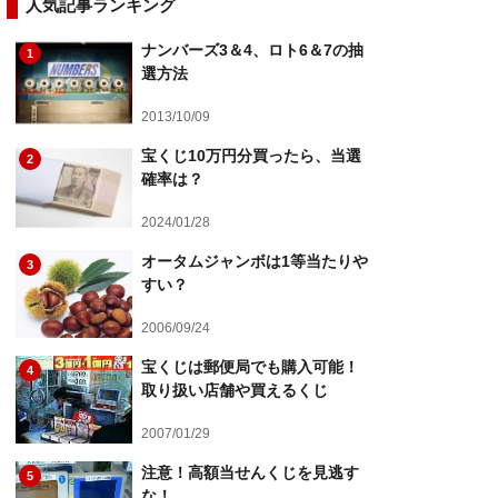
人気記事ランキング
ナンバーズ3＆4、ロト6＆7の抽
1
選方法
2013/10/09
宝くじ10万円分買ったら、当選
2
確率は？
2024/01/28
オータムジャンボは1等当たりや
3
すい？
2006/09/24
宝くじは郵便局でも購入可能！
4
取り扱い店舗や買えるくじ
2007/01/29
注意！高額当せんくじを見逃す
5
な！