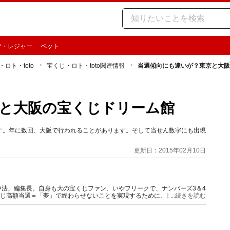
ツ・レジャー
ペット
ロト・toto
宝くじ・ロト・toto関連情報
当選傾向にも違いが？東京と大阪
と大阪の宝くじドリーム館
す。年に数回、大阪で行われることがあります。そして当せん数字にも出現
更新日：2015年02月10日
法」編集長。自身も大の宝くじファン、いやフリークで、ナンバーズ3＆4
くじ高額当選＝「夢」で終わらせないことを実現するために、日々研究、取
...続きを読む