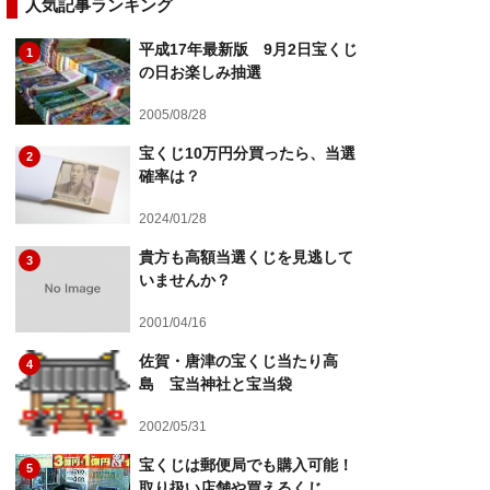
人気記事ランキング
平成17年最新版 9月2日宝くじ
1
の日お楽しみ抽選
2005/08/28
宝くじ10万円分買ったら、当選
2
確率は？
2024/01/28
貴方も高額当選くじを見逃して
3
いませんか？
2001/04/16
佐賀・唐津の宝くじ当たり高
4
島 宝当神社と宝当袋
2002/05/31
宝くじは郵便局でも購入可能！
5
取り扱い店舗や買えるくじ