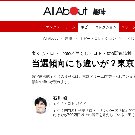
趣味
エンタメ
ゲーム
ホビー・コレクション
スポー
All About
趣味
ホビー・コレクション
宝くじ・
宝くじ・ロト・toto
／宝くじ・ロト・toto関連情報
当選傾向にも違いが？東京
数字選択式宝くじの抽せんは、東京ドリーム館で行われていま
傾向の違いが現れます。
石川 修
宝くじ・ロト ガイド
宝くじ専門の月刊誌「ロト・ナンバーズ『超』的中
だけでも700万円以上の当選を果たしている。宝
材に明け暮れている。