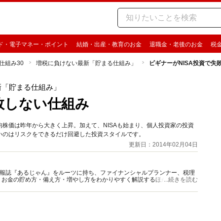
ド・電子マネー・ポイント
結婚・出産・教育のお金
退職金・老後のお金
税
仕組み30
増税に負けない最新「貯まる仕組み」
ビギナーがNISA投資で失
新「貯まる仕組み」
敗しない仕組み
株価は昨年から大きく上昇。加えて、NISAも始まり、個人投資家の投資
いのはリスクをできるだけ回避した投資スタイルです。
更新日：2014年02月04日
資情報誌『あるじゃん』をルーツに持ち、ファイナンシャルプランナー、税理
、お金の貯め方・備え方・増やし方をわかりやすく解説するほか、マネー最
...続きを読む
情報を発信しています。