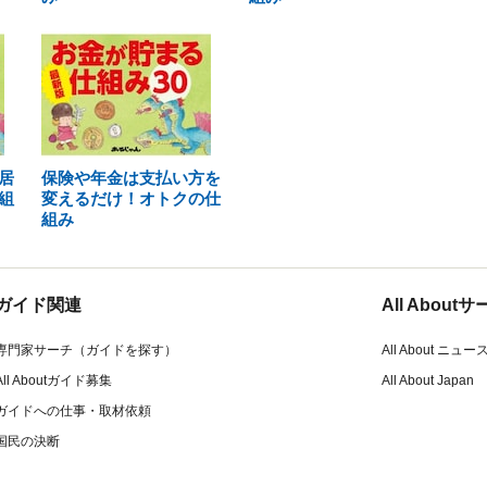
居
保険や年金は支払い方を
組
変えるだけ！オトクの仕
組み
ガイド関連
All Abou
専門家サーチ（ガイドを探す）
All About ニュー
All Aboutガイド募集
All About Japan
ガイドへの仕事・取材依頼
国民の決断