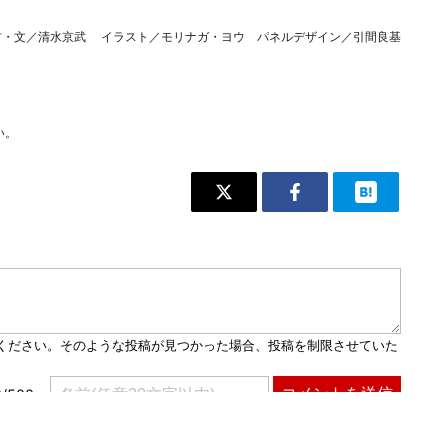
材・文／清水京武 イラスト／モリナガ・ヨウ パネルデザイン／引間良基
い。