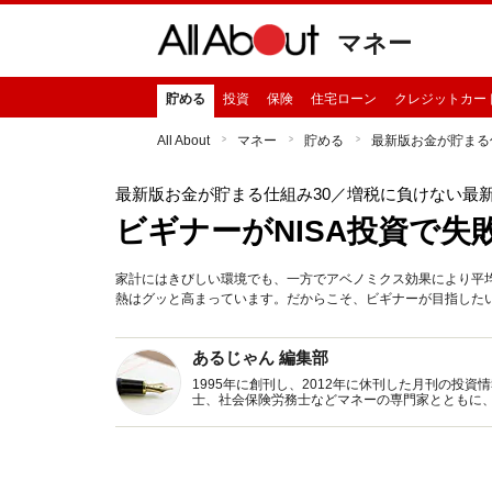
マネー
貯める
投資
保険
住宅ローン
クレジットカー
All About
マネー
貯める
最新版お金が貯まる
最新版お金が貯まる仕組み30
／増税に負けない最
ビギナーがNISA投資で失
家計にはきびしい環境でも、一方でアベノミクス効果により平均
熱はグッと高まっています。だからこそ、ビギナーが目指した
あるじゃん 編集部
1995年に創刊し、2012年に休刊した月刊の投
士、社会保険労務士などマネーの専門家とともに
新トピックス、おトク・節約コラムなど、役立つ