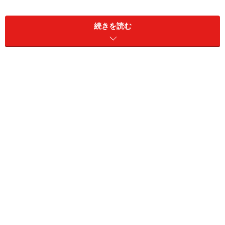
あわせて調査してみました。
続きを読む
＜INDEX＞
東京都の子ども医療費助成の概要…1P
23区の子ども医療費助成…
2P
多摩地域と島しょの子ども医療費助成…
3P
ひとり親向けや不妊治療など、その他の医療費助成…
4P