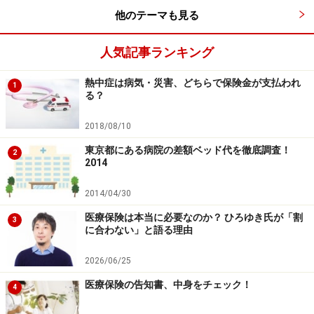
他のテーマも見る
人気記事ランキング
熱中症は病気・災害、どちらで保険金が支払われ
1
る？
2018/08/10
東京都にある病院の差額ベッド代を徹底調査！
2
2014
2014/04/30
医療保険は本当に必要なのか？ ひろゆき氏が「割
3
に合わない」と語る理由
2026/06/25
医療保険の告知書、中身をチェック！
4