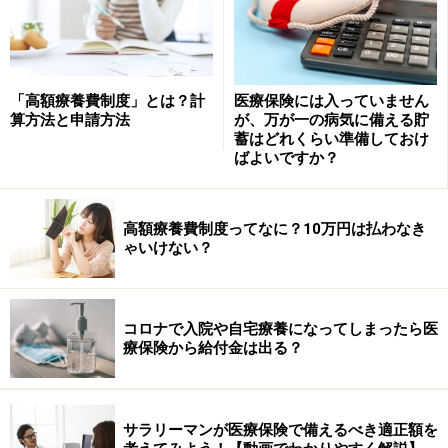
■
義務教育就学児医療費の助成（マル子）
・入院……健康保険の自己負担額を全額助成（入院時食事
療養標準負担額は除く）
「高額療養費制度」とは？計
医療保険には入っていません
・通院……健康保険の自己負担額から一部負担金（通院1
算方法と申請方法
が、万が一の病気に備える貯
蓄はどれくらい準備しておけ
回につき200円（上限額））を控除した額を助成
ばよいですか？
マル乳もマル子も、健康診断や予防接種の費用、薬の容
器代、差額ベッド代等は、助成の対象になりません。紹
高額療養費制度ってなに？10万円は払わなき
ゃいけない？
介状を持たずに大きな病院（200床以上）で受診した場
合の初診料も助成の対象にはならないので、注意が必要
です。また、マル子では保護者の所得のよる制限もあり
コロナで入院や自宅療養になってしまったら医
ます。
療保険から給付金は出る？
都としては平成21年10月に制度改正した後は、目立った
変更はありません。都内の23区や26市等では都の助成内
サラリーマンが医療保険で備えるべき適正額を