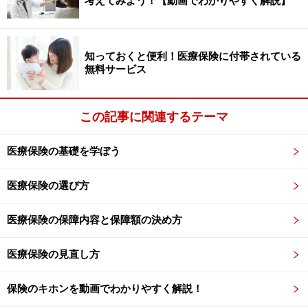
考えてみよう！【動画でわかりやすく解説】
容に独自で上乗せ助成している場合があるので、助成内
容は統一されていません。それぞれの助成内容は区市町
村で確認する必要があります。
知っておくと便利！医療保険に付帯されている
無料サービス
次のページでは、
東京23区の助成内容
についてみてみま
しょう！
この記事に関連するテーマ
※記事内容は執筆時点のものです。最新の内容をご確認くださ
い。
医療保険の基礎を学ぼう
本記事の内容は一般的な情報提供を目的としており、特定の金融
商品や投資行動を推奨するものではありません。
投資や資産運用に関する最終的なご判断はご自身の責任において
医療保険の選び方
行ってください。
掲載情報の正確性・完全性については十分に配慮しております
が、その内容を保証するものではなく、これに基づく損失・損害
医療保険の保障内容と保障額の決め方
などについて当社は一切の責任を負いません。
最新の情報や詳細については、必ず各金融機関やサービス提供者
の公式情報をご確認ください。
医療保険の見直し方
保険のキホンを動画でわかりやすく解説！
次のページへ
1
/
4