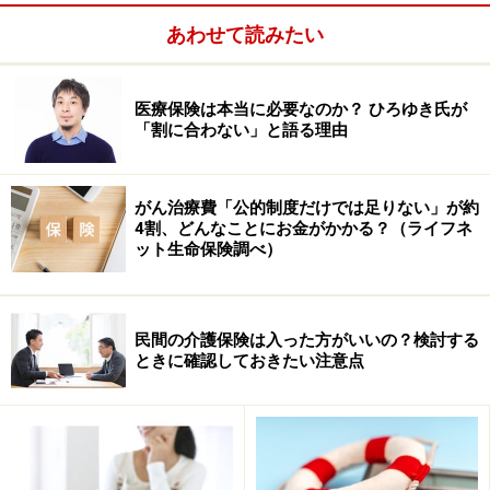
あわせて読みたい
医療保険は本当に必要なのか？ ひろゆき氏が
「割に合わない」と語る理由
東京都の子ども医療費助成の概要
東京都の子ども医療費助成は、小学校に就学するまで
がん治療費「公的制度だけでは足りない」が約
（6歳に達する日以後の最初の3月31日まで）の乳幼児医
4割、どんなことにお金がかかる？（ライフネ
療費助成（マル乳）と、小学生・中学生（6歳に達する
ット生命保険調べ）
日の翌日以後の最初の4月1日から15歳に達する日以後の
最初の3月31日までの間にある児童）の義務教育就学児
医療費助成（マル子）に分かれています。
民間の介護保険は入った方がいいの？検討する
ときに確認しておきたい注意点
■
乳幼児医療費の助成（マル乳）
入院や通院での健康保険の自己負担分を全額助成（入院
時食事療養標準負担額を除く）