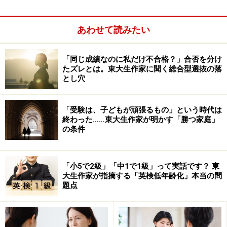
あわせて読みたい
「同じ成績なのに私だけ不合格？」合否を分け
たズレとは。東大生作家に聞く総合型選抜の落
とし穴
「受験は、子どもが頑張るもの」という時代は
終わった……東大生作家が明かす「勝つ家庭」
の条件
「小5で2級」「中1で1級」って実話です？ 東
大生作家が指摘する「英検低年齢化」本当の問
題点