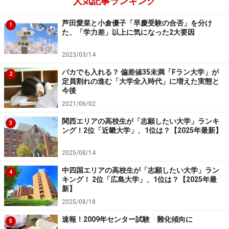
人気記事ランキング
芦田愛菜と小倉優子「早慶受験の合否」を分け
1
た、「学力差」以上に気になった2大要因
2023/03/14
バカでも入れる？ 偏差値35未満「Fラン大学」が
2
定員割れの進む「大学全入時代」に増えた実態と
今後
2021/06/02
関西エリアの高校生が「志願したい大学」ランキ
3
ング！2位「近畿大学」、1位は？【2025年最新】
2025/08/14
中四国エリアの高校生が「志願したい大学」ラン
4
キング！ 2位「広島大学」、1位は？【2025年最
新】
2025/08/18
速報！2009年センター試験 難化傾向に
5