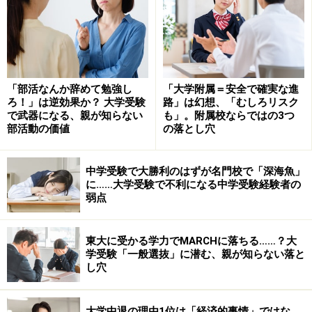
「部活なんか辞めて勉強し
「大学附属＝安全で確実な進
ろ！」は逆効果か？ 大学受験
路」は幻想、「むしろリスク
で武器になる、親が知らない
も」。附属校ならではの3つ
部活動の価値
の落とし穴
中学受験で大勝利のはずが名門校で「深海魚」
に……大学受験で不利になる中学受験経験者の
弱点
東大に受かる学力でMARCHに落ちる……？大
学受験「一般選抜」に潜む、親が知らない落と
し穴
大学中退の理由1位は「経済的事情」ではな