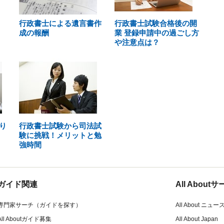
行政書士による遺言書作
行政書士試験合格後の開
成の報酬
業 登録申請中の過ごし方
や注意点は？
り
行政書士試験から司法試
験に挑戦！メリットと勉
強時間
ガイド関連
All Abou
専門家サーチ（ガイドを探す）
All About ニュー
All Aboutガイド募集
All About Japan