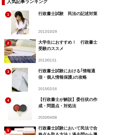
人気記事ランキング
行政書士試験 民法の記述対策
1
2013/10/29
大学生におすすめ！ 行政書士
2
受験のススメ
2013/01/11
行政書士試験における｢情報通
3
信・個人情報保護｣の攻略
2015/02/16
【行政書士が解説】委任状の作
4
成・問題点・対処法
2020/04/08
行政書士試験において民法で合
5
格点を取る方法！過去問から導