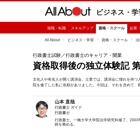
ビジネス・学
就職・転職
スキルアップ
資格・スクール
起業
All About
ビジネス・学習
資格・スクール
法
行政書士試験
／行政書士のキャリア・開業
資格取得後の独立体験記 第
文化人や有名人が開く講演会。士業では、講演会に憧れを持つ
院を修了した私に依頼がありました。今回は、それを含めて、
山本 直哉
行政書士 ガイド
行政書士
行政書士。一橋大学大学院法学研究科修了。200
師を務める。