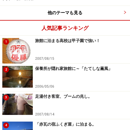
2,000万人と倍増が目標とされている。本来、黙っていて
も集客が増えるはずの期待される業界で、ナッシュ均衡
他のテーマも見る
ではもったいない！(改革者が誕生すれば、新たなトレン
ドは数年で広がるはず)というのが、旅館業界の現状なの
人気記事ランキング
だ。
旅館に泊まる高校は甲子園で強い！
1
それでは、2014年。日本の宿業界には、どんなトレンド
2007/08/15
が来るだろうか!? 次ページでは、BEST3を発表しよう！
保養所が隠れ家旅館に～「たてしな薫風」
2
※記事内容は執筆時点のものです。最新の内容をご確認くださ
い。
2006/05/06
足湯付き客室、ブームの兆し。
次のページへ
1
/
2
3
2007/08/14
「赤瓦の宿ふくぎ屋」に泊まる。
4