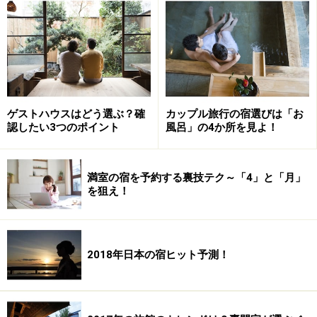
つある。特に、室料に慣れた外国人から見ると、豪華な
コース料理の付いた1泊2食料金はものすごく高く見え
る。さらに、サービス料や持ち込み料、子供料金、一人
宿泊料金、心付けの要不要など、消費者サイドから見る
と、よくわからない仕組みも多い。
ゲストハウスはどう選ぶ？確
カップル旅行の宿選びは「お
認したい3つのポイント
風呂」の4か所を見よ！
料金制度を改革し、食事をチョイス制等にすれば、連泊
もしやすく、リピーターにもなりやすく、ひとり旅も、
家族旅もしやすくなると思うのだが、宿側からすると、
満室の宿を予約する裏技テク～「4」と「月」
を狙え！
食事を外されて売上を落とすわけもいかない(返済ができ
なくなる)し、デファクトとなった商慣習をたった一軒で
改革していくこともできないという事情があり、ナッシ
ュ均衡からなかなか抜け出せないのだ。
2018年日本の宿ヒット予測！
星野リゾートや湯快リゾートが伸びる理由