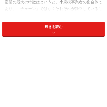
宿業の最大の特徴はというと、小規模事業者の集合体で
あり、「チェーン」ではなくそれぞれが独立しているこ
とだ。一社一社は、小さな資本で大きな借入れをして事
業が成り立っているため、資金調達は金融機関の意思次
続きを読む
第となり、実は施設改修はそう簡単ではない。
また、オフ・平日の部屋を埋めるために旅行会社やネッ
ト予約会社の力も借りなくてはならない宿も多い。
さらには、地域ではお互いライバルであり、大きな改革
をすると村八分にも合いかねない。
このように、宿は常にステークホルダーにがんじがらめ
となっており、長きにわたり、ゲーム理論でいう「ナッ
シュ均衡」状態、すなわち「出る杭になりにくい」状況
にある。そのため、意外に新たな取組みが難しい業界な