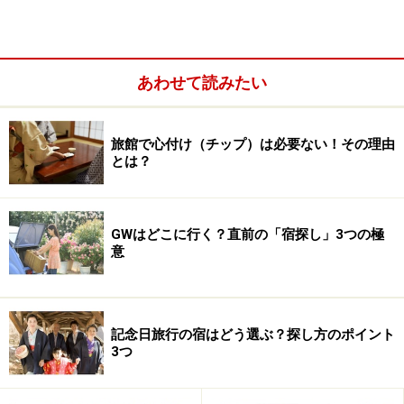
のである。
あわせて読みたい
旅館で心付け（チップ）は必要ない！その理由
とは？
GWはどこに行く？直前の「宿探し」3つの極
意
記念日旅行の宿はどう選ぶ？探し方のポイント
3つ
変わらない業界慣習
一方で、宿特有の1泊2食制という料金制度が陳腐化しつ