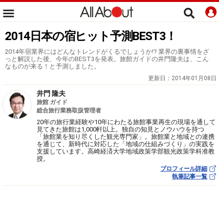
2014日本の宿ヒット予測BEST3！
2014年宿業界にはどんなトレンドがくるでしょうか!? 業界の裏事情をざ
っと解説した後、今年のBEST3を発表。旅館ガイドの井門隆夫は、こん
なものが来る！と予測しました。
更新日：
2014年01月08日
井門 隆夫
旅館 ガイド
総合旅行業務取扱管理者
20年の旅行業経験や10年にわたる旅館事業再生の現場を通して
見てきた旅館は1,000軒以上。独自の知見とノウハウを持つ
「旅館業を知り尽くした観光専門家」。旅館業と地域との連携
を通じて、新時代に対応した「地域の仕組みづくり」の実践を
支援しています。高崎経済大学地域政策学部観光政策学科准教
授。
プロフィール詳細
執筆記事一覧