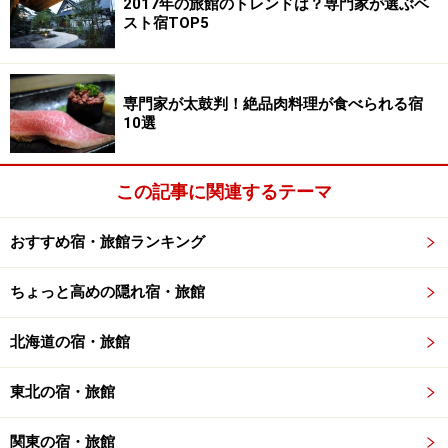
2017年の旅館のトレンドは？専門家が選ぶベ
スト宿TOP5
こうしたことから、現在、そうした「しがらみ」に関係
のない外部資本が参入しやすい状況にある。立ちいかな
くなった旅館に資本投下して施設を改修し、中途半端な
専門家が太鼓判！絶品肉料理が食べられる宿
オペレーション(教育されていないサービス)があればそ
10選
れを廃し、料金制度を改革しつつチェーン化していけ
ば、新たな市場が拓けることが見えているためだ。星野
この記事に関連するテーマ
リゾートも湯快リゾートもそうやって一気に市場を拡大
した。
おすすめ宿・旅館ランキング
「おもてなし」や「和食」がリスペクトされる現代、旅
ちょっと高めの隠れ宿・旅館
館ほど体験できる場所はない。まだまだ知られていない
北海道の宿・旅館
だけで、素晴らしいおもてなしや日本料理を体験できた
り、個性のある旅館はたくさんある。
東北の宿・旅館
2013年に1,000万人に達した訪日外国人も、7年後には
関東の宿・旅館