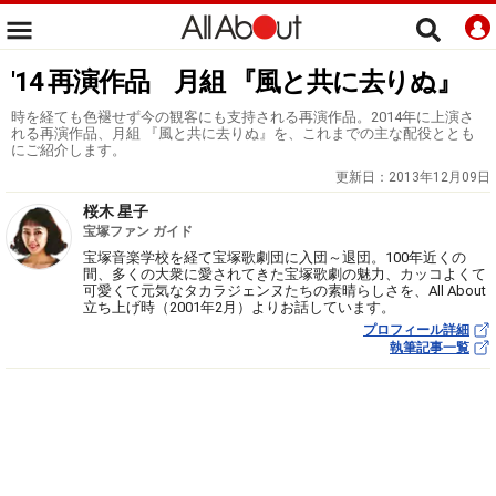
'14 再演作品 月組 『風と共に去りぬ』
時を経ても色褪せず今の観客にも支持される再演作品。2014年に上演さ
れる再演作品、月組 『風と共に去りぬ』を、これまでの主な配役ととも
にご紹介します。
更新日：
2013年12月09日
桜木 星子
宝塚ファン ガイド
宝塚音楽学校を経て宝塚歌劇団に入団～退団。100年近くの
間、多くの大衆に愛されてきた宝塚歌劇の魅力、カッコよくて
可愛くて元気なタカラジェンヌたちの素晴らしさを、All About
立ち上げ時（2001年2月）よりお話しています。
プロフィール詳細
執筆記事一覧