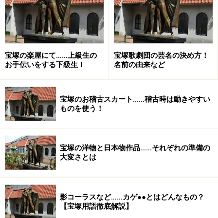
宝塚の楽屋にて……上級生の
宝塚歌劇団の芸名の決め方！
お手伝いをする下級生！
名前の由来など
宝塚のお稽古スカート……稽古時は動きやすい
ものを使う！
宝塚の洋物と日本物作品……それぞれの準備の
大変さとは
影コーラスなど……カゲ●●とはどんなもの？
【宝塚用語徹底解説】