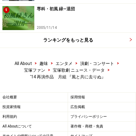
専科・初風 緑―退団
5
2005/11/14
ランキングをもっと見る
>
>
>
>
All About
趣味
エンタメ
演劇・コンサート
>
>
宝塚ファン
宝塚歌劇 ニュース・データ
'14 再演作品 月組 『風と共に去りぬ』
会社概要
採用情報
投資家情報
広告掲載
利用規約
プライバシーポリシー
All Aboutについて
著作権・商標・免責