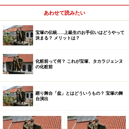
カーレットを見せてくれるか楽しみです。
あわせて読みたい
原作／マーガレット・ミッチェル
脚本・演出／植田 紳爾 演出／谷 正純
宝塚の伝統……上級生のお手伝いはどうやって
決まる？ メリットは？
1月11日(土)～1月27日(月) 梅田芸術劇場メインホール
『風と共に去りぬ』歴代 主な配役は次ページへ
化粧前って何？ これが宝塚、タカラジェンヌ
の化粧前
※記事内容は執筆時点のものです。最新の内容をご確認くださ
い。
廻り舞台「盆」とはどういうもの？ 宝塚の舞
台演出
次のページへ
1
/
2