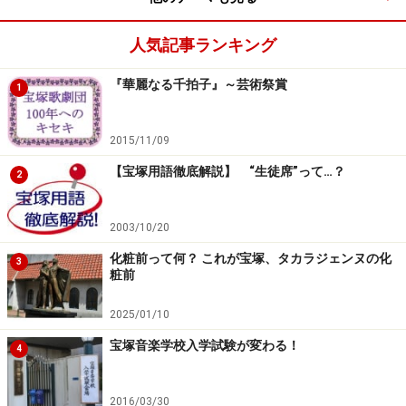
人気記事ランキング
『華麗なる千拍子』～芸術祭賞
1
2015/11/09
【宝塚用語徹底解説】 “生徒席”って…？
2
2003/10/20
化粧前って何？ これが宝塚、タカラジェンヌの化
3
粧前
2025/01/10
宝塚音楽学校入学試験が変わる！
4
2016/03/30