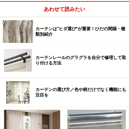
表示マークのひとつで、一般社団法人日本インテリアフ
あわせて読みたい
ァブリックス協会（NIF)が表示共通化のために統一し商
標登録したマークです。（
加盟カーテンメーカーはこち
カーテンは“ヒダ選び”が重要！ひだの間隔・種
ら
をご参照ください）
類別紹介
このマークは、遮光率99.4％以上の遮光性能があること
を表していて、遮光率によって1～3級に分けられます。
カーテンレールのグラグラを自分で修理して取
り付ける方法
カーテンの選び方／色や柄だけでなく機能にも
注目を