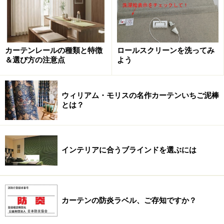
・遮光率1級：99.99％以上(100％の完全遮光タイプもあ
ります)
カーテンレールの種類と特徴
ロールスクリーンを洗ってみ
・遮光率2級：99.80％以上99.99％未満
＆選び方の注意点
よう
・遮光率3級：99.40％以上99.80％未満
下の図の左、SD1が遮光率1級、遮光率３級は中央の
ウィリアム・モリスの名作カーテンいちご泥棒
とは？
SD4よりも遮光性能が高いものとなります。
遮光性の図
インテリアに合うブラインドを選ぶには
遮光カーテンの選び方
カーテンの防炎ラベル、ご存知ですか？
日中にしっかりとした睡眠を取りたい場合は、遮光1級