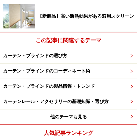
のカーテンが役立ちます。カーテンをしっかりと閉めた
状態で体感できる遮光具合は、1級で「真っ暗」、3級で
【新商品】高い断熱効果がある窓用スクリーン
「薄暗がり」程度となります。
1級の「真っ暗」は人の顔の表情が識別できないレベル
で、2級は人の顔や表情がわかる程度、3級では人の表情
この記事に関連するテーマ
はわかるものの事務作業をするには暗い、といった具合
です。用途に応じて選び分ける必要があります。
カーテン・ブラインドの選び方
カーテン・ブラインドのコーディネート術
寝室に1級を用いるのが最適か？については、朝の光が
差し込みませんので寝過ごしてしまう場合があります。
カーテン・ブラインドの製品情報・トレンド
寝室に用いる際、日中に睡眠が必要でない場合は、2級
あるいは3級の遮光性能のほうが、体内時計のバランス
カーテンレール・アクセサリーの基礎知識・選び方
が崩れず、規則正しい生活が送れる、といった考え方も
あるようです。
他のテーマも見る
※記事内容は執筆時点のものです。最新の内容をご確認くださ
人気記事ランキング
い。