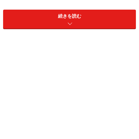
続きを読む
遮光マーク
遮光カーテンを選ぶ場合に、その目安として役立つのが
遮光マーク。カーテンメーカーのカタログなどに掲載さ
れている遮光マークは、生地の遮光に関する性能を3段
階で示しています。
こちらのマークは、インテリアファブリックスの機能性