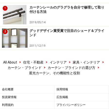
カーテンレールのグラグラを自分で修理して取り
1
付ける方法
次のページへ
1
/
2
2019/05/14
グッドデザイン賞受賞で注目のシェード＆ブライ
2
ンド
2011/12/19
>
>
>
>
All About
住宅・不動産
インテリア
家具・インテリア
>
>
カーテン・ブラインド
カーテン・ブラインドの選び方
遮光カーテン、その機能性と役割
会社概要
採用情報
投資家情報
広告掲載
利用規約
プライバシーポリシー