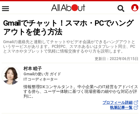
Gmailでチャット！スマホ・PCでハング
アウトを使う方法
Gmailの連絡先と連動してチャットやビデオ会議ができるハングアウトと
いうサービスがあります。PC対PC、スマホあるいはタブレット同士、PC
とスマホやタブレットで気軽に情報交換するやり方を説明します。
更新日：
2022年06月15日
村本 睦子
Gmailの使い方 ガイド
ITコーディネーター
情報整理DXコンサルタント。中小企業へのIT経営をアドバイス
する傍ら、ユーザー体験に基づく現場密着の細やかな対応が評
判に。
プロフィール詳細
執筆記事一覧