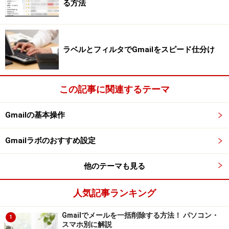
る方法
gmail連絡先から
1.Gmailの画面の連絡先一覧から
チャットしたい相手の名
ラベルとフィルタでGmailをスピード仕分け
前にマウス
をおくと、画面がポップアップされるので、
アイコンマークを押します
。
この記事に関連するテーマ
それぞれのマークは、
Gmailの基本操作
ビデオカメラマーク
：ビデオチャット（会議）を開
Gmailラボのおすすめ設定
始するボタン
吹き出しマーク
：文字（テキスト）チャットを開始
他のテーマも見る
するボタン
メールマーク
：メール編集画面を開くボタン
人気記事ランキング
を表しています。
Gmailでメールを一括削除する方法！ パソコン・
1
スマホ別に解説