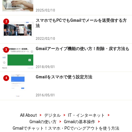
※ビデオカメラマークは、PCにWebカメラが接続されて
2025/02/10
いないと表示されません。
スマホでもPCでもGmailでメールを送受信する方
2
法
2022/02/10
チャットマーク
Gmailアーカイブ機能の使い方！削除・戻す方法も
3
2.アイコンマークを押すと、相手を招待している状態に
なります。
2018/09/01
Gmailをスマホで使う設定方法
4
2016/05/01
ビデオチャット招待
ビデオカメラマークを選択
すると、ビデオチャット
>
>
>
All About
デジタル
IT・インターネット
用の画面が起動し、相手を招待する準備に入りま
>
>
Gmailの使い方
Gmailの基本操作
Gmailでチャット！スマホ・PCでハングアウトを使う方法
す。