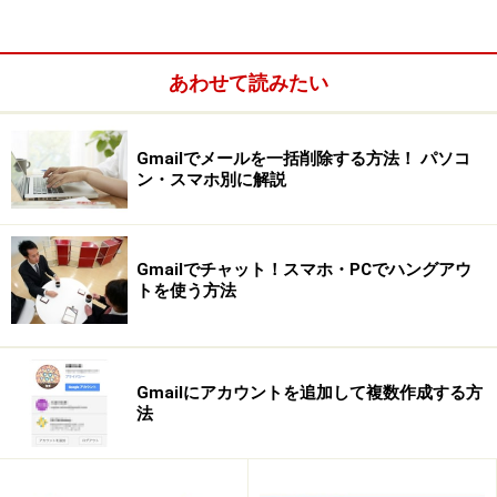
あわせて読みたい
Gmailでメールを一括削除する方法！ パソコ
Googleアカウントさえあれば、
無料で最大10人まで
ン・スマホ別に解説
のビデオ通話
ができる
一緒に
YouTube動画
を見られる
Gmailでチャット！スマホ・PCでハングアウ
画面共有やGoogleドライブ（クラウドハードディス
トを使う方法
ク）を使ってコラボレーション
ができる
ビデオ通話の様子をYouTubeサービスと連携して
ラ
イブ配信できる
Gmailにアカウントを追加して複数作成する方
法
ハングアウトのはじめ方