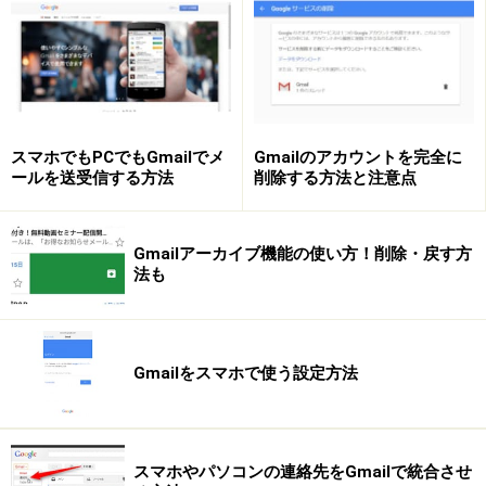
はじめ方として、
「自分から招待する」か、「他の人か
ら招待される」かの2通り
あります。
自分から招待して、チャットをはじめるには、以下のよ
うにします。
スマホでもPCでもGmailでメ
Gmailのアカウントを完全に
ールを送受信する方法
削除する方法と注意点
Gmailアーカイブ機能の使い方！削除・戻す方
法も
Gmailをスマホで使う設定方法
スマホやパソコンの連絡先をGmailで統合させ