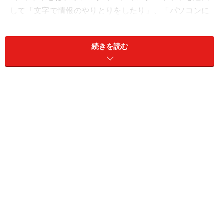
して「文字で情報のやりとりをしたり」、「パソコンに
接続したWebカメラやスマホのカメラを通してビデオ会
議をしたり」することです。
続きを読む
「ハングアウト」が他のチャットサービス
と違うところ
この「ハングアウト」は、前出のサービスと違って後発
ですので、以下の特徴があります。