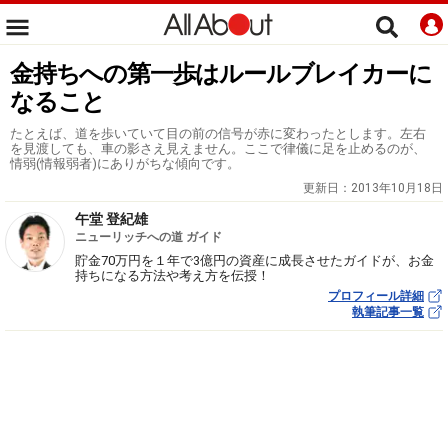
金持ちへの第一歩はルールブレイカーに
なること
たとえば、道を歩いていて目の前の信号が赤に変わったとします。左右
を見渡しても、車の影さえ見えません。ここで律儀に足を止めるのが、
情弱(情報弱者)にありがちな傾向です。
更新日：
2013年10月18日
午堂 登紀雄
ニューリッチへの道 ガイド
貯金70万円を１年で3億円の資産に成長させたガイドが、お金
持ちになる方法や考え方を伝授！
プロフィール詳細
執筆記事一覧