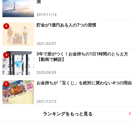
測
でビール（に似たお酒）を飲むことができます。
2019/11/14
法律の抜け道を探すことを「けしからん」と捉えている
貯金が1億円ある人の7つの習慣
3
人には、発泡酒も第三のビールも思いつくことはないで
しょう。ブレイクスルーは、ルールを破るブレイカーか
2021/03/07
ら生まれてくることもあるのです。
3年で差がつく！お金持ちの1日1時間のとらえ方
4
【動画で解説】
※記事内容は執筆時点のものです。最新の内容をご確認くださ
い。
2020/08/09
お金持ちが「宝くじ」を絶対に買わない4つの理由
5
次のページへ
1
/
2
2021/12/13
ランキングをもっと見る