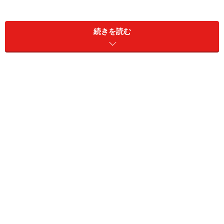
もちろんこれは誰でもわかりやすい例として使っている
だけであって、交通ルールを無視しろというわけではあ
続きを読む
りません。情弱から脱却するには、ルールの捉え方を変
えよう、ということです。
道路交通法の第七条では、「歩行者は信号機に従わなけ
ればならない」と定められています。では、その道路交
通法は何のためにあるかというと、その第一条に「危険
を防止し」「交通の安全と円滑を図り」「交通に起因す
る障害の防止に資することを目的とする」とあります。
であれば、道路における安全が阻害されず、交通の秩序
が乱されなければ、歩行者は赤信号でも渡ってはいけな
い、とはいえないと考えることができます。実際に赤信
号で渡れということではなく、ルールの本質を考えるこ