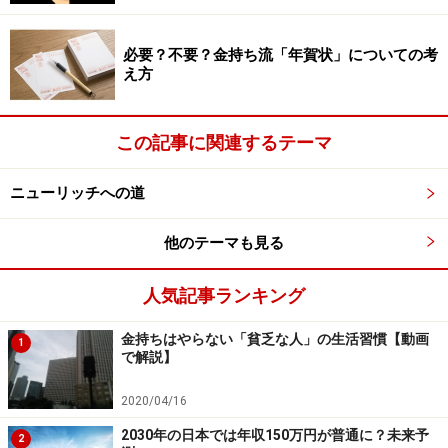
じゃないか？」という発想をしてみることです。
必要？不要？金持ち流「年賀状」についての考
典型的なのは、郵便事業のルールを変えたヤマト運輸で
え方
す。
この記事に関連するテーマ
ルールそのものを疑い、何が本当に人の役に立つのかを
考え、「荷物を運ぶのは郵便局しかやってはいけない」
ニューリッチへの道
という法律はむしろ国民のメリットとはならないという
結論に達しました。そして、後年には法律をも変えてし
他のテーマも見る
まうブレイクスルーが生まれてきたのです。単純に「法
律は守らなきゃいけない」と捉えている人には、宅急便
人気記事ランキング
事業というアイデアは永遠に出てこないでしょう。
金持ちはやらない「貧乏な人」の生活習慣【動画
1
で解説】
「法の裏をかく」というとダークな響きがありますが、
2020/04/16
だからこそ発泡酒や第三のビールが生まれ、一大市場に
なったのです。そしてそのおかげで、私たちは安い値段
2030年の日本では年収150万円が普通に？未来予
2