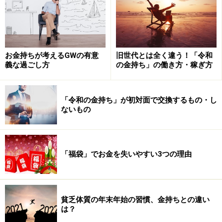
ので、機械的に「ルールは守るのが当然」と思い込み、
ルールを守ることが目的になります。
お金持ちが考えるGWの有意
旧世代とは全く違う！「令和
ルールを疑うことで新しいブレイクスルー
義な過ごし方
の金持ち」の働き方・稼ぎ方
が生まれた
しかし、ルールは社会を保つ最大公約数で作られている
「令和の金持ち」が初対面で交換するもの・し
ので、現実にそぐわない場面も出てくるものです。技術
ないもの
の進化や時代の変化などによって昔のルールが現実にそ
ぐわない、あるいはイノベーションの邪魔になることも
あります。
「福袋」でお金を失いやすい3つの理由
実際、100年以上前に作られた法律（たとえば明治時代
に制定された「決闘罪ニ関スル件」など）がそのままに
貧乏体質の年末年始の習慣、金持ちとの違い
なっているものもあります。そこで、「そのルールの本
は？
質は何か？」「この場面ではルールのほうがおかしいん