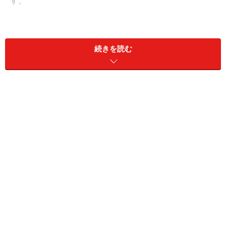
す。
確かに、複数の資格を有効活用している社労士もいます
ので、ダブルライセンスは開業するうえで、有効な武器
続きを読む
となり得るものでしょう。
しかし、ダブルライセンスと聞くと、資格が複数あって
箔がつくとか、お客が増えそうとか、仕事に困らなさそ
うに感じるかもしれませんが、実情としてはそんなに甘
いものではありません。