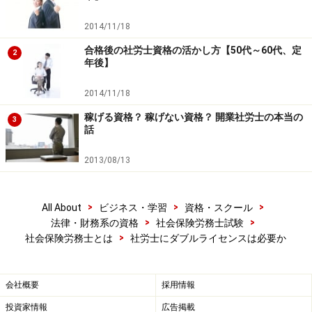
さらに、社労士としての専門性を常に高める努力が必要
2014/11/18
になります。社労士の専門分野である労働・社会保険関
合格後の社労士資格の活かし方【50代～60代、定
連法は改正が多いので、試験に合格した後も、最新情報
2
年後】
のキャッチアップが大変です。
2014/11/18
開業は当面先になりそうで時間があるという方でした
稼げる資格？ 稼げない資格？ 開業社労士の本当の
3
話
ら、それまでの間に他の資格を取っておくのは良いかも
しれませんが、専門性を高める努力が必要になるのはど
2013/08/13
の資格も共通です。ダブルライセンスを持っていても、
ほとんどの人が結局どちらか一方の資格しか使わないの
>
>
>
All About
ビジネス・学習
資格・スクール
は、この専門性の維持の難しさに原因があるようです。
>
>
法律・財務系の資格
社会保険労務士試験
>
社会保険労務士とは
社労士にダブルライセンスは必要か
※記事内容は執筆時点のものです。最新の内容をご確認くださ
い。
会社概要
採用情報
次のページへ
1
/
2
投資家情報
広告掲載