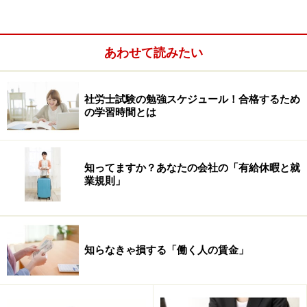
あわせて読みたい
社労士試験の勉強スケジュール！合格するため
の学習時間とは
実際にダブルライセンスを持っている社労士の話を聞い
てみても、社労士以外の資格は名刺上の肩書にしか過ぎ
ないケースがほとんどです。
知ってますか？あなたの会社の「有給休暇と就
業規則」
私自身、前述したような資格は持っていませんが（公的
資格では日商簿記2級だけ）、今のところダブルライセ
ンスの必要性を感じたことはありませんし、そもそも社
知らなきゃ損する「働く人の賃金」
労士業務を追求するだけで精一杯なので、もし他の資格
を持っていたとしても、その資格を活かすために割く時
間は確保できない状況です。