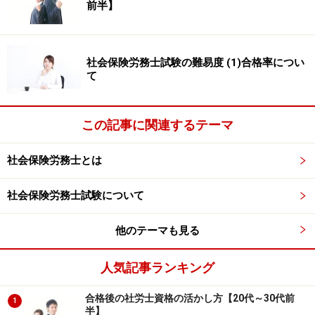
前半】
特に、これから社労士資格の取得を目指している方は、
主に以下の3つの理由から、ダブルライセンスは当面の
間、考えない方がよいと言えます。
社会保険労務士試験の難易度 (1)合格率につい
て
まずは社労士としての営業に専念
この記事に関連するテーマ
1つめは、士業全般に言えることですが、士業はあくま
社会保険労務士とは
でも商売、ビジネスであり、決して資格を取っただけで
お客が来るような仕事ではありません。
社会保険労務士試験について
どの資格であっても食っていくには、営業力を磨くしか
他のテーマも見る
ありません。ダブルライセンスを取るための勉強に割く
人気記事ランキング
時間があれば、まずは社労士として成功するための営業
に時間をかけたいところです。
合格後の社労士資格の活かし方【20代～30代前
1
半】