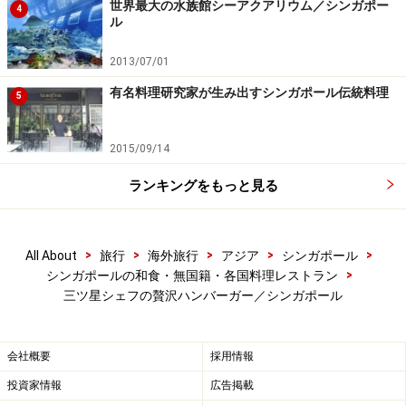
世界最大の水族館シーアクアリウム／シンガポー
4
ル
税・サービス料別で、ハンバーガーにしては結構なお値
2013/07/01
段になってしまいますが、 肉食系の方に、オススメで
す。
有名料理研究家が生み出すシンガポール伝統料理
5
また、自分で好きな素材を選んでオリジナルのハンバー
2015/09/14
ガーを作れる、「ブルーノシェフに挑戦！というオーダ
ランキングをもっと見る
ーもできるので、三ツ星以上をつけたくなるような？新
しい味に挑戦してみるのも、楽しいかも知れません。
>
>
>
>
>
All About
旅行
海外旅行
アジア
シンガポール
オーチャードのPACIFIC PLAZAという、アクセスの良い
>
シンガポールの和食・無国籍・各国料理レストラン
場所にあるので、観光の合間の一休みに、いかがでしょ
三ツ星シェフの贅沢ハンバーガー／シンガポール
うか？
会社概要
採用情報
＜DATA＞
投資家情報
広告掲載
■
& made