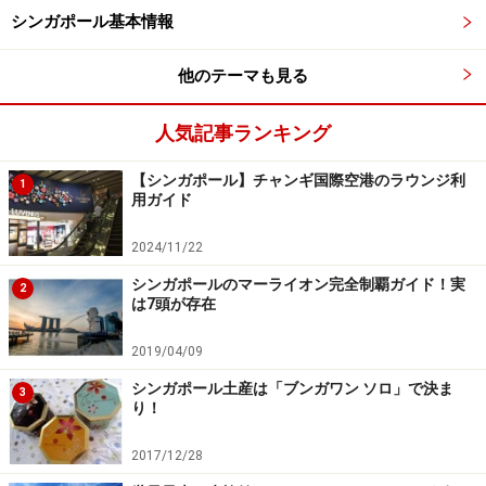
シンガポール基本情報
他のテーマも見る
この厚みにびっくりします！
人気記事ランキング
肉の旨味だけで勝負するという感じの、ミニマムな味付
【シンガポール】チャンギ国際空港のラウンジ利
1
用ガイド
けで、塩味も控えめ。そして、ドライエイジングしたと
言う、このお肉が、本当に美味しいんです。生でも食べ
2024/11/22
られるような、いいお肉なのでしょう、中はレア。
シンガポールのマーライオン完全制覇ガイド！実
2
は7頭が存在
まるでお肉のタルタルステーキを食べているような感じ
で、しっとり、まったりしたレアな部分と、火の通った
2019/04/09
所から出て来る、じゅわっとジューシーな、肉汁が合わ
シンガポール土産は「ブンガワン ソロ」で決ま
3
り！
さって、最高です。
レストランで食べるような上質なお肉に、大満足でし
2017/12/28
た。