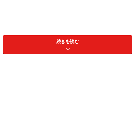
続きを読む
ハンバーガーを食べるイメージ写真？
エントランスを見ると、ハンバーガーショップとあっ
て、カジュアルな店構えです。ハンバーガーをがっつり
食べる イメージを表したのでしょうか？迫力満点の女性
の写真などが飾られています。
しかしそこは、さすが三ツ星シェフの店。ハンバーガー
だけではなく、前菜にフォアグラのテリーヌ（21シンガ
ポールドル）パテドカンパーニュ（15シンガポールド