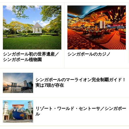
ブルーノシェフの味が、この価格で食べられるなら、ビ
ストロとしての使い方もありかも知れませんね。
三ツ星シェフが提案する、ひと味違うハン
シンガポール初の世界遺産／
シンガポールのカジノ
シンガポール植物園
バーガーとは？
シンガポールのマーライオン完全制覇ガイド！
実は7頭が存在
三ツ星バーガー登場！
とは言え、一番の売りのハンバーガーを食べてみない
と！と言う事で、シェフのイニシャルが冠された一押し
リゾート・ワールド・セントーサ／シンガポー
ル
の「"B"Burger（19シンガポールドル）」とポテト（3シ
ンガポールドル）を注文しました。