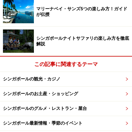
マリーナベイ・サンズ5つの楽しみ方！ガイド
が伝授
ドライエイジングされた、極上のお肉が使われています
やって来たバーガーを見てびっくり。ぱっと見た感じで
シンガポールナイトサファリの楽しみ方を徹底
解説
は、やや小さめな印象ですが、10cmほどの高さのあり、
何と言っても、おにぎりですか？と聞きたくなるよう
な、お肉の厚みに感動です。横には、カレーに添えるチ
この記事に関連するテーマ
ャツネのようなソースが添えられています。
シンガポールの観光・カジノ
ナイフとフォークもあったのですが、手づかみで食べて
シンガポールのお土産・ショッピング
しまいました。さっくり、ふんわりしたバンズと、中に
は飴色タマネギと上品な味わいのフランス産コンテチー
シンガポールのグルメ・レストラン・屋台
ズ、ほのかにガーリックの香りのするマヨネーズだけで
す。
シンガポール最新情報・季節のイベント