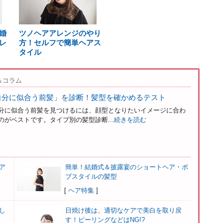
婚
ツノヘアアレンジのやり
レ
方！セルフで簡単ヘアス
タイル
＆コラム
自分に似合う前髪」を診断！髪型を確かめるテスト
分に似合う前髪を見つけるには、顔型となりたいイメージに合わ
がベストです。タイプ別の髪型診断...
続きを読む
ア
簡単！結婚式＆披露宴のショートヘア・ボ
ブスタイルの髪型
[
ヘア特集
]
し
日焼け後は、適切なケアで美白を取り戻
す！ピーリングなどはNG!?