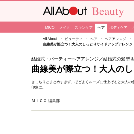
Beauty
MICO
メイク
スキンケア
ヘア
ボディケア
All About
ビューティ
ヘア
ヘアアレンジ
曲線美が際立つ！大人のしっとりサイドアップアレンジ
結婚式・パーティーヘアアレンジ
／結婚式の髪型
曲線美が際立つ！大人の
きっちりとまとめすぎず、ほどよくルーズに仕上げると大人の
印象に。
ＭＩＣＯ 編集部