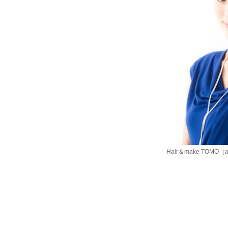
Hair＆make TOMO（a