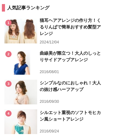
人気記事ランキング
猫耳ヘアアレンジの作り方！く
1
るりんぱで簡単おすすめ髪型ア
レンジ
2024/12/04
曲線美が際立つ！大人のしっと
2
りサイドアップアレンジ
2016/08/01
シンプルなのにおしゃれ！大人
3
の抜け感ハーフアップ
2016/09/30
シルエット重視のソフトモヒカ
4
ン風ショートアレンジ
2016/09/24