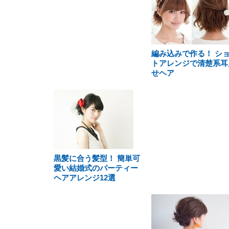
編み込みで作る！ シ
トアレンジで清楚系耳
せヘア
黒髪に合う髪型！ 簡単可
愛い結婚式のパーティー
ヘアアレンジ12選