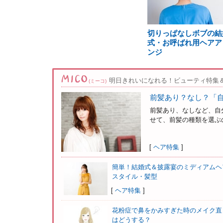
切りっぱなしボブの結
式・お呼ばれ用ヘアア
ンジ
明日きれいになれる！ビューティ特集
(ミーコ)
前髪あり？なし？「
前髪あり、なしなど、自
せて、前髪の種類を選ぶの
[
ヘア特集
]
簡単！結婚式＆披露宴のミディアムヘ
スタイル・髪型
[
ヘア特集
]
花粉症で鼻をかみすぎた時のメイク直
はどうする？